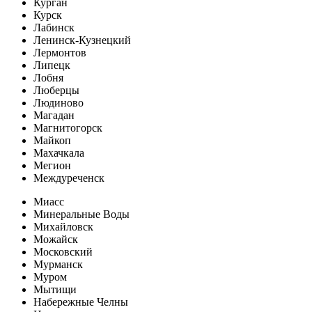
Курган
Курск
Лабинск
Ленинск-Кузнецкий
Лермонтов
Липецк
Лобня
Люберцы
Людиново
Магадан
Магнитогорск
Майкоп
Махачкала
Мегион
Междуреченск
Миасс
Минеральные Воды
Михайловск
Можайск
Московский
Мурманск
Муром
Мытищи
Набережные Челны