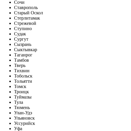
Сочи
Ставрополь
Старый Оскол
Стерлитамак
Стрежевой
Ступино
Судак
Сургут
Сызрань
Сыктывкар
Таганрог
Тамбов
Тверь
Тихвин
Тобольск
Тольятти
Томск
Троицк
Туймазы
Тула
Тюмень
Улан-Удэ
Ульяновск
Уссурийск
Уфа