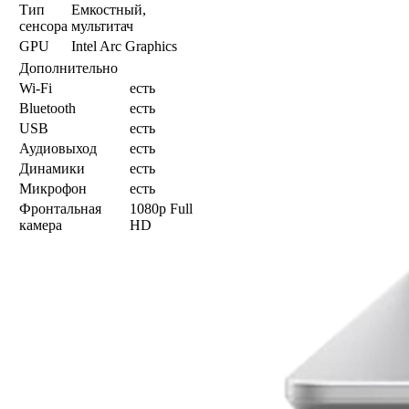
Тип
Емкостный,
сенсора
мультитач
GPU
Intel Arc Graphics
Дополнительно
Wi-Fi
есть
Bluetooth
есть
USB
есть
Аудиовыход
есть
Динамики
есть
Микрофон
есть
Фронтальная
1080p Full
камера
HD