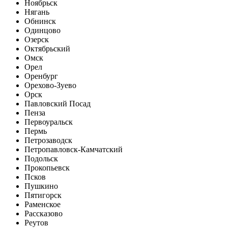
Ноябрьск
Нягань
Обнинск
Одинцово
Озерск
Октябрьский
Омск
Орел
Оренбург
Орехово-Зуево
Орск
Павловский Посад
Пенза
Первоуральск
Пермь
Петрозаводск
Петропавловск-Камчатский
Подольск
Прокопьевск
Псков
Пушкино
Пятигорск
Раменское
Рассказово
Реутов