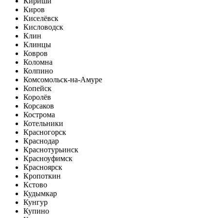
Кириши
Киров
Киселёвск
Кисловодск
Клин
Клинцы
Ковров
Коломна
Колпино
Комсомольск-на-Амуре
Копейск
Королёв
Корсаков
Кострома
Котельники
Красногорск
Краснодар
Краснотурьинск
Красноуфимск
Красноярск
Кропоткин
Кстово
Кудымкар
Кунгур
Купино