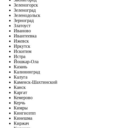
Зеленогорск
Зеленоград
Зеленодольск
Зерноград
Златоуст
Иваново
Ивантеевка
Ижевск
Иркутск
Искитим
Истра
Йошкар-Ола
Казань
Калининград
Калуга
Каменск-Шахтинский
Канск
Каргат
Кемерово
Керчь
Кимры
Кингисепп
Кинешма
Киржач