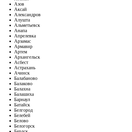
Азов
Аксай
Александров
Алушта
Альметьевск
Анапа
Апрелевка
Арзамас
Армавир
Артем
Архангельск
Асбест
Астрахань
Ачинск
Балабаново
Балаково
Балахна
Балашиха
Барнаул
Батайск
Белгород
Белебей
Белово
Белогорск
Бердск