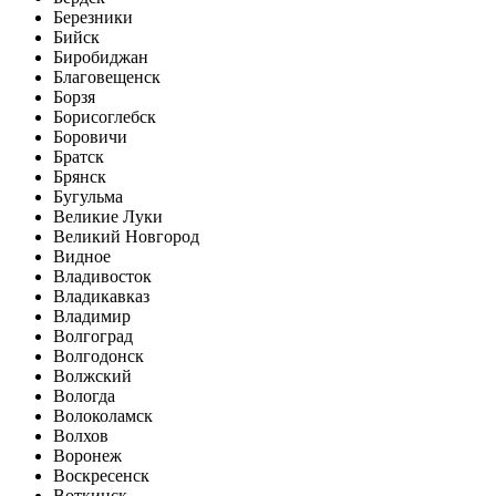
Березники
Бийск
Биробиджан
Благовещенск
Борзя
Борисоглебск
Боровичи
Братск
Брянск
Бугульма
Великие Луки
Великий Новгород
Видное
Владивосток
Владикавказ
Владимир
Волгоград
Волгодонск
Волжский
Вологда
Волоколамск
Волхов
Воронеж
Воскресенск
Воткинск