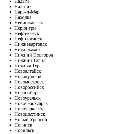
Надым
Нальчик
Нарьян-Мар
Находка
Невиномысск
Нерюнгри
Нефтекамск
Нефтеюганск
Нижневартовск
Нижнекамск
Нижний Новгород
Нижний Тагил
Нижняя Тура
Новоалтайск
Новокузнецк
Новомосковск
Новороссийск
Новосибирск
Новоуральск
Новочебоксарск
Новочеркасск
Новошахтинск
Новый Уренгой
Ногинск
Норильск