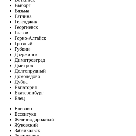
Выборг
Вязьма
Гатчина
Геленджик
Георгиевск
Глазов
Горно-Алтайск
Грозный
Губкин
Дзержинск
Димитровград
Дмитров
Долгопрудный
Домодедово
Дубна
Евпатория
Екатеринбург
Елец
Елизово
Ессентуки
Железнодорожный
Жуковский
Забайкальск
Звенигород