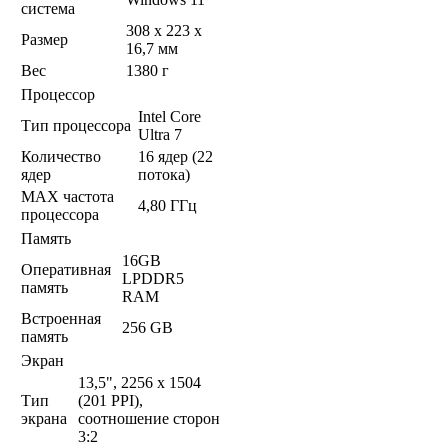
система
308 x 223 x
Размер
16,7 мм
Вес
1380 г
Процессор
Intel Core
Тип процессора
Ultra 7
Количество
16 ядер (22
ядер
потока)
MAX частота
4,80 ГГц
процессора
Память
16GB
Оперативная
LPDDR5
память
RAM
Встроенная
256 GB
память
Экран
13,5", 2256 x 1504
Тип
(201 PPI),
экрана
соотношение сторон
3:2