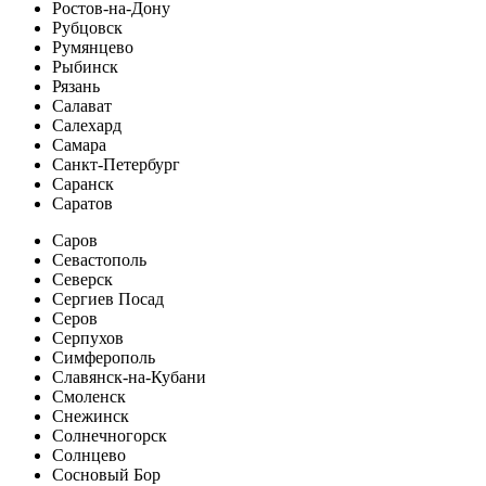
Ростов-на-Дону
Рубцовск
Румянцево
Рыбинск
Рязань
Салават
Салехард
Самара
Санкт-Петербург
Саранск
Саратов
Саров
Севастополь
Северск
Сергиев Посад
Серов
Серпухов
Симферополь
Славянск-на-Кубани
Смоленск
Снежинск
Солнечногорск
Солнцево
Сосновый Бор