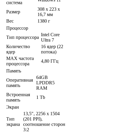
система
308 x 223 x
Размер
16,7 мм
Вес
1380 г
Процессор
Intel Core
Тип процессора
Ultra 7
Количество
16 ядер (22
ядер
потока)
MAX частота
4,80 ГГц
процессора
Память
64GB
Оперативная
LPDDR5
память
RAM
Встроенная
1 Tb
память
Экран
13,5", 2256 x 1504
Тип
(201 PPI),
экрана
соотношение сторон
3:2