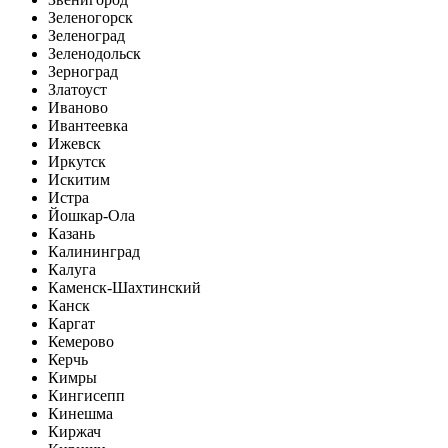
Зеленогорск
Зеленоград
Зеленодольск
Зерноград
Златоуст
Иваново
Ивантеевка
Ижевск
Иркутск
Искитим
Истра
Йошкар-Ола
Казань
Калининград
Калуга
Каменск-Шахтинский
Канск
Каргат
Кемерово
Керчь
Кимры
Кингисепп
Кинешма
Киржач