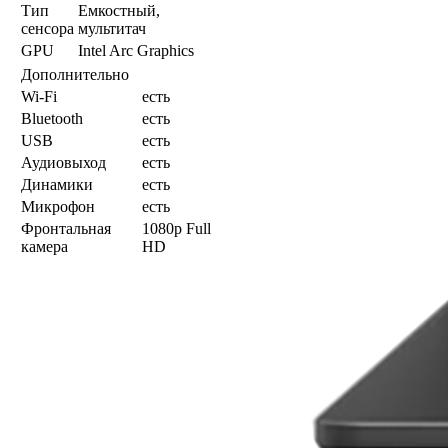
Тип
Емкостный,
сенсора
мультитач
GPU
Intel Arc Graphics
Дополнительно
Wi-Fi
есть
Bluetooth
есть
USB
есть
Аудиовыход
есть
Динамики
есть
Микрофон
есть
Фронтальная
1080p Full
камера
HD