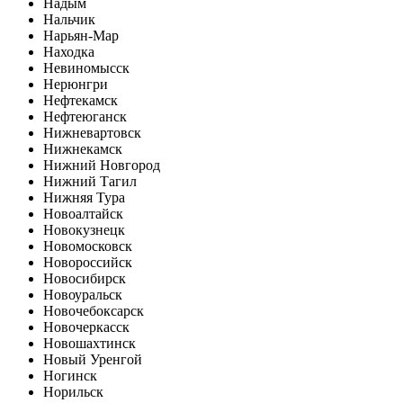
Надым
Нальчик
Нарьян-Мар
Находка
Невиномысск
Нерюнгри
Нефтекамск
Нефтеюганск
Нижневартовск
Нижнекамск
Нижний Новгород
Нижний Тагил
Нижняя Тура
Новоалтайск
Новокузнецк
Новомосковск
Новороссийск
Новосибирск
Новоуральск
Новочебоксарск
Новочеркасск
Новошахтинск
Новый Уренгой
Ногинск
Норильск