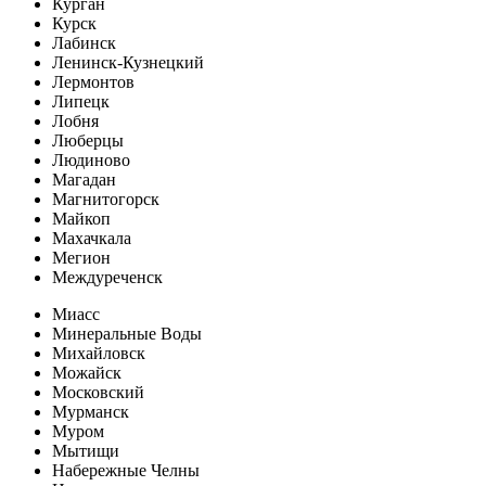
Курган
Курск
Лабинск
Ленинск-Кузнецкий
Лермонтов
Липецк
Лобня
Люберцы
Людиново
Магадан
Магнитогорск
Майкоп
Махачкала
Мегион
Междуреченск
Миасс
Минеральные Воды
Михайловск
Можайск
Московский
Мурманск
Муром
Мытищи
Набережные Челны