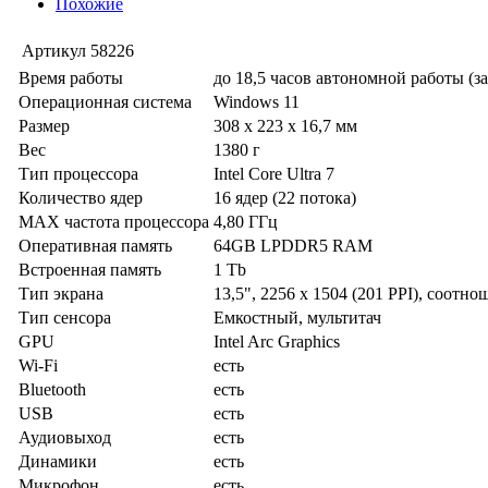
Похожие
Артикул
58226
Время работы
до 18,5 часов автономной работы (з
Операционная система
Windows 11
Размер
308 x 223 x 16,7 мм
Вес
1380 г
Тип процессора
Intel Core Ultra 7
Количество ядер
16 ядер (22 потока)
MAX частота процессора
4,80 ГГц
Оперативная память
64GB LPDDR5 RAM
Встроенная память
1 Tb
Тип экрана
13,5", 2256 x 1504 (201 PPI), соотно
Тип сенсора
Емкостный, мультитач
GPU
Intel Arc Graphics
Wi-Fi
есть
Bluetooth
есть
USB
есть
Аудиовыход
есть
Динамики
есть
Микрофон
есть