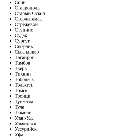
Сочи
Ставрополь
Старый Оскол
Стерлитамак
Стрежевой
Ступино
Судак
Сургут
Сызрань
Сыктывкар
Таганрог
Тамбов
Тверь
Тихвин
Тобольск
Тольятти
Томск
Троицк
Туймазы
Тула
Тюмень
Улан-Удэ
Ульяновск
Уссурийск
Уфа