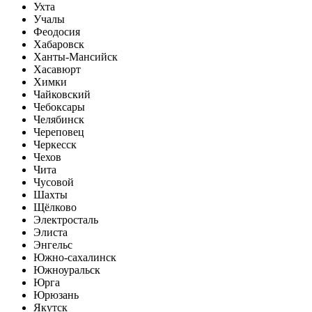
Ухта
Учалы
Феодосия
Хабаровск
Ханты-Мансийск
Хасавюрт
Химки
Чайковский
Чебоксары
Челябинск
Череповец
Черкесск
Чехов
Чита
Чусовой
Шахты
Щёлково
Электросталь
Элиста
Энгельс
Южно-сахалинск
Южноуральск
Юрга
Юрюзань
Якутск