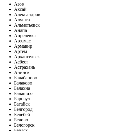
Азов
Аксай
Александров
Алушта
Альметьевск
Анапа
Апрелевка
Арзамас
Армавир
Артем
Архангельск
Асбест
Астрахань
Ачинск
Балабаново
Балаково
Балахна
Балашиха
Барнаул
Батайск
Белгород
Белебей
Белово
Белогорск
Бердск