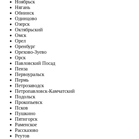
Ноябрьск
Нягань
Обнинск
Одинцово
Озерск
Октябрьский
Омск
Орел
Оренбург
Орехово-Зуево
Орск
Павловский Посад
Пенза
Первоуральск
Пермь
Петрозаводск
Петропавловск-Камчатский
Подольск
Прокопьевск
Псков
Пушкино
Пятигорск
Раменское
Рассказово
Реутов