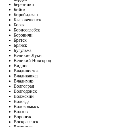
Березники
Бийск
Биробиджан
Благовещенск
Борзя
Борисоглебск
Боровичи
Братск
Брянск
Бугульма
Великие Луки
Великий Новгород
Видное
Владивосток
Владикавказ
Владимир
Волгоград
Волгодонск
Волжский
Вологда
Волоколамск
Волхов
Воронеж
Воскресенск
Воткинск