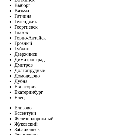
Выборг
Вязьма
Гатчина
Геленджик
Георгиевск
Глазов
Горно-Алтайск
Грозный
Губкин
Дзержинск
Димитровград
Дмитров
Долгопрудный
Домодедово
Дубна
Евпатория
Екатеринбург
Елец
Елизово
Ессентуки
Железнодорожный
Жуковский
Забайкальск
Звенигород