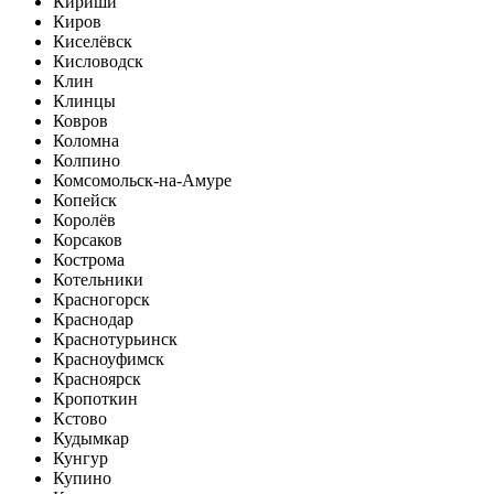
Кириши
Киров
Киселёвск
Кисловодск
Клин
Клинцы
Ковров
Коломна
Колпино
Комсомольск-на-Амуре
Копейск
Королёв
Корсаков
Кострома
Котельники
Красногорск
Краснодар
Краснотурьинск
Красноуфимск
Красноярск
Кропоткин
Кстово
Кудымкар
Кунгур
Купино