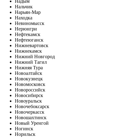
Надым
Нальчик
Нарьян-Мар
Находка
Невиномысск
Нерюнгри
Нефтекамск
Нефтеюганск
Нижневартовск
Нижнекамск
Нижний Новгород
Нижний Тагил
Нижняя Тура
Новоалтайск
Новокузнецк
Новомосковск
Новороссийск
Новосибирск
Новоуральск
Новочебоксарск
Новочеркасск
Новошахтинск
Новый Уренгой
Ногинск
Норильск