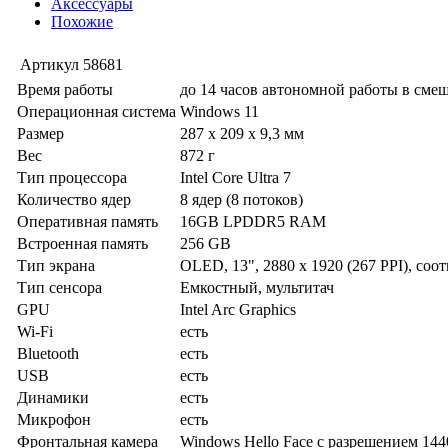
Аксессуары
Похожие
Артикул
58681
Время работы
до 14 часов автономной работы в сме
Операционная система
Windows 11
Размер
287 x 209 x 9,3 мм
Вес
872 г
Тип процессора
Intel Core Ultra 7
Количество ядер
8 ядер (8 потоков)
Оперативная память
16GB LPDDR5 RAM
Встроенная память
256 GB
Тип экрана
OLED, 13", 2880 x 1920 (267 PPI), соо
Тип сенсора
Емкостный, мультитач
GPU
Intel Arc Graphics
Wi-Fi
есть
Bluetooth
есть
USB
есть
Динамики
есть
Микрофон
есть
Фронтальная камера
Windows Hello Face с разрешением 144