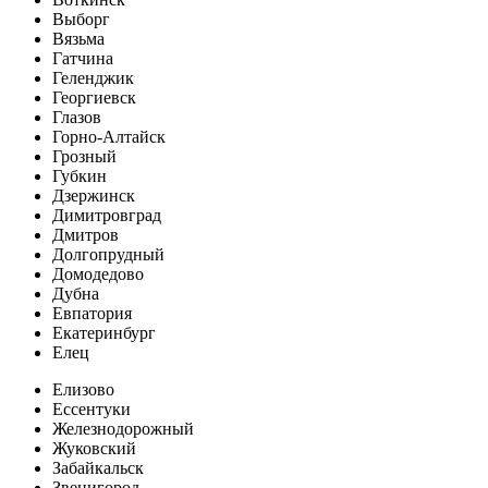
Выборг
Вязьма
Гатчина
Геленджик
Георгиевск
Глазов
Горно-Алтайск
Грозный
Губкин
Дзержинск
Димитровград
Дмитров
Долгопрудный
Домодедово
Дубна
Евпатория
Екатеринбург
Елец
Елизово
Ессентуки
Железнодорожный
Жуковский
Забайкальск
Звенигород