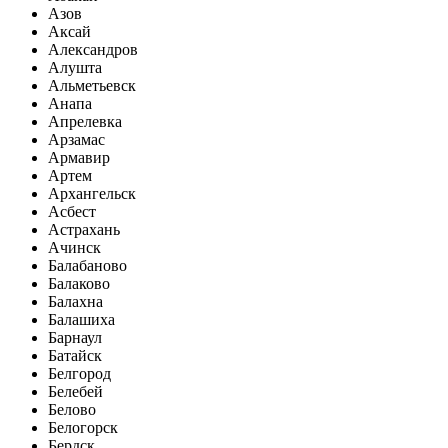
Азов
Аксай
Александров
Алушта
Альметьевск
Анапа
Апрелевка
Арзамас
Армавир
Артем
Архангельск
Асбест
Астрахань
Ачинск
Балабаново
Балаково
Балахна
Балашиха
Барнаул
Батайск
Белгород
Белебей
Белово
Белогорск
Бердск