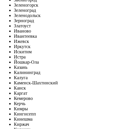
Зеленогорск
Зеленоград
Зеленодольск
Зерноград
Златоуст
Иваново
Ивантеевка
Ижевск
Иркутск
Искитим
Истра
Йошкар-Ола
Казань
Калининград
Калуга
Каменск-Шахтинский
Канск
Каргат
Кемерово
Керчь
Кимры
Кингисепп
Кинешма
Киржач