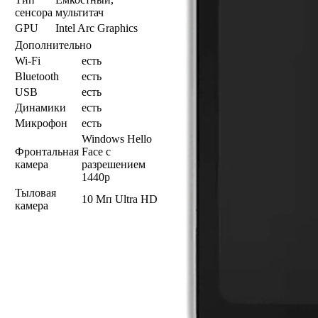
сенсора
мультитач
GPU
Intel Arc Graphics
Дополнительно
Wi-Fi
есть
Bluetooth
есть
USB
есть
Динамики
есть
Микрофон
есть
Windows Hello
Фронтальная
Face с
камера
разрешением
1440p
Тыловая
10 Мп Ultra HD
камера