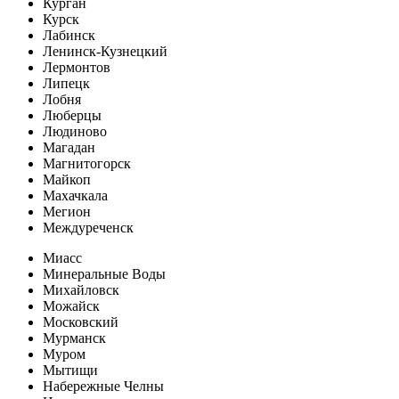
Курган
Курск
Лабинск
Ленинск-Кузнецкий
Лермонтов
Липецк
Лобня
Люберцы
Людиново
Магадан
Магнитогорск
Майкоп
Махачкала
Мегион
Междуреченск
Миасс
Минеральные Воды
Михайловск
Можайск
Московский
Мурманск
Муром
Мытищи
Набережные Челны