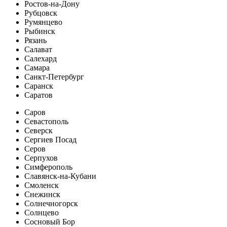
Ростов-на-Дону
Рубцовск
Румянцево
Рыбинск
Рязань
Салават
Салехард
Самара
Санкт-Петербург
Саранск
Саратов
Саров
Севастополь
Северск
Сергиев Посад
Серов
Серпухов
Симферополь
Славянск-на-Кубани
Смоленск
Снежинск
Солнечногорск
Солнцево
Сосновый Бор