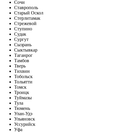
Сочи
Ставрополь
Старый Оскол
Стерлитамак
Стрежевой
Ступино
Судак
Сургут
Сызрань
Сыктывкар
Таганрог
Тамбов
Тверь
Тихвин
Тобольск
Тольятти
Томск
Троицк
Туймазы
Тула
Тюмень
Улан-Удэ
Ульяновск
Уссурийск
Уфа