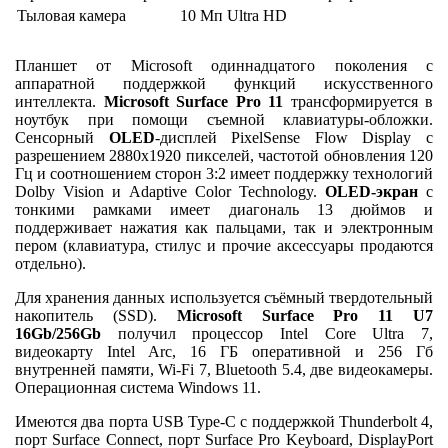
Тыловая камера
10 Мп Ultra HD
Планшет от Microsoft одиннадцатого поколения с
аппаратной поддержкой функций искусственного
интеллекта.
Microsoft Surface Pro 11
трансформируется в
ноутбук при помощи съемной клавиатуры-обложки.
Сенсорный
OLED
-дисплей PixelSense Flow Display с
разрешением 2880x1920 пикселей, частотой обновления 120
Гц и соотношением сторон 3:2 имеет поддержку технологий
Dolby Vision и Adaptive Color Technology.
OLED-экран
с
тонкими рамками имеет диагональ 13 дюймов и
поддерживает нажатия как пальцами, так и электронным
пером (клавиатура, стилус и прочие аксессуары продаются
отдельно).
Для хранения данных используется съёмный твердотельный
накопитель (SSD).
Microsoft Surface Pro 11 U7
16Gb/
256Gb
получил процессор Intel Core Ultra 7,
видеокарту Intel Arc, 16 ГБ оперативной и 256 Гб
внутренней памяти, Wi-Fi 7, Bluetooth 5.4, две видеокамеры.
Операционная система Windows 11.
Имеются два порта USB Type-C с поддержкой Thunderbolt 4,
порт Surface Connect, порт Surface Pro Keyboard, DisplayPort