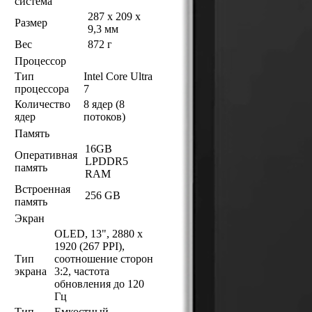
система
287 x 209 x
Размер
9,3 мм
Вес
872 г
Процессор
Тип
Intel Core Ultra
процессора
7
Количество
8 ядер (8
ядер
потоков)
Память
16GB
Оперативная
LPDDR5
память
RAM
Встроенная
256 GB
память
Экран
OLED, 13", 2880 x
1920 (267 PPI),
Тип
соотношение сторон
экрана
3:2, частота
обновления до 120
Гц
Тип
Емкостный,