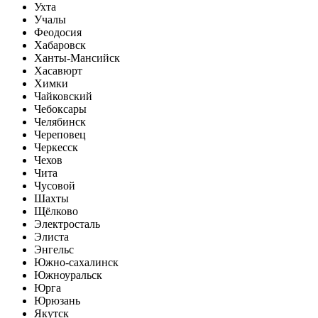
Ухта
Учалы
Феодосия
Хабаровск
Ханты-Мансийск
Хасавюрт
Химки
Чайковский
Чебоксары
Челябинск
Череповец
Черкесск
Чехов
Чита
Чусовой
Шахты
Щёлково
Электросталь
Элиста
Энгельс
Южно-сахалинск
Южноуральск
Юрга
Юрюзань
Якутск