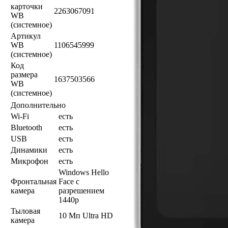
карточки
2263067091
WB
(системное)
Артикул
WB
1106545999
(системное)
Код
размера
1637503566
WB
(системное)
Дополнительно
Wi-Fi
есть
Bluetooth
есть
USB
есть
Динамики
есть
Микрофон
есть
Windows Hello
Фронтальная
Face с
камера
разрешением
1440p
Тыловая
10 Мп Ultra HD
камера