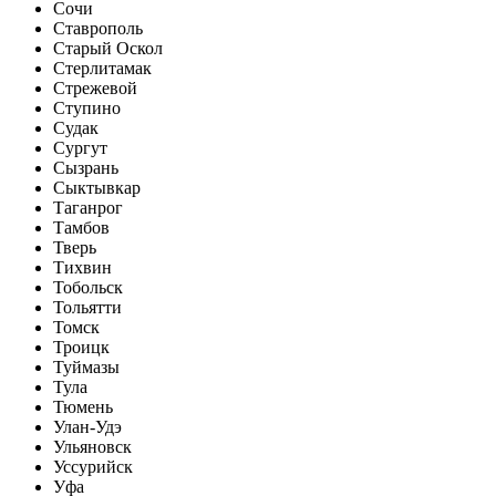
Сочи
Ставрополь
Старый Оскол
Стерлитамак
Стрежевой
Ступино
Судак
Сургут
Сызрань
Сыктывкар
Таганрог
Тамбов
Тверь
Тихвин
Тобольск
Тольятти
Томск
Троицк
Туймазы
Тула
Тюмень
Улан-Удэ
Ульяновск
Уссурийск
Уфа