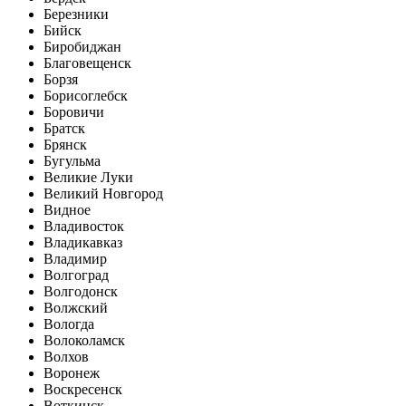
Березники
Бийск
Биробиджан
Благовещенск
Борзя
Борисоглебск
Боровичи
Братск
Брянск
Бугульма
Великие Луки
Великий Новгород
Видное
Владивосток
Владикавказ
Владимир
Волгоград
Волгодонск
Волжский
Вологда
Волоколамск
Волхов
Воронеж
Воскресенск
Воткинск