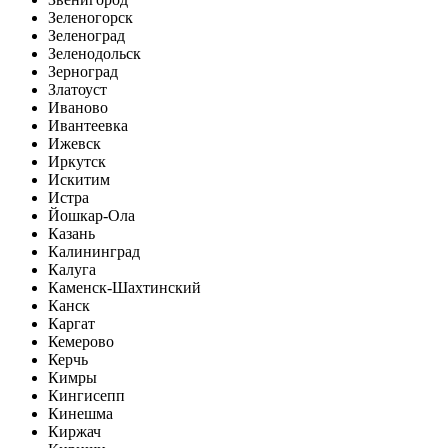
Зеленогорск
Зеленоград
Зеленодольск
Зерноград
Златоуст
Иваново
Ивантеевка
Ижевск
Иркутск
Искитим
Истра
Йошкар-Ола
Казань
Калининград
Калуга
Каменск-Шахтинский
Канск
Каргат
Кемерово
Керчь
Кимры
Кингисепп
Кинешма
Киржач