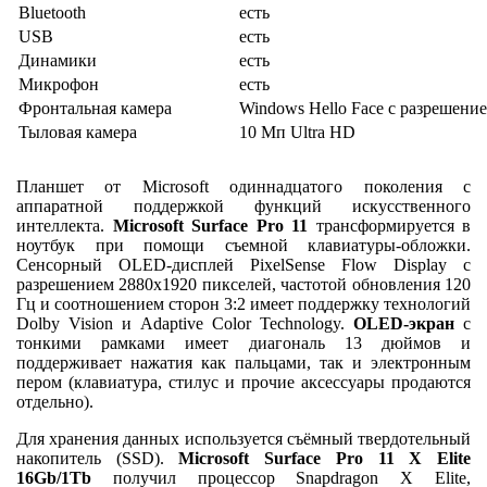
Bluetooth
есть
USB
есть
Динамики
есть
Микрофон
есть
Фронтальная камера
Windows Hello Face с разрешени
Тыловая камера
10 Мп Ultra HD
Планшет от Microsoft одиннадцатого поколения с
аппаратной поддержкой функций искусственного
интеллекта.
Microsoft Surface Pro 11
трансформируется в
ноутбук при помощи съемной клавиатуры-обложки.
Сенсорный OLED-дисплей PixelSense Flow Display с
разрешением 2880x1920 пикселей, частотой обновления 120
Гц и соотношением сторон 3:2 имеет поддержку технологий
Dolby Vision и Adaptive Color Technology.
OLED-экран
с
тонкими рамками имеет диагональ 13 дюймов и
поддерживает нажатия как пальцами, так и электронным
пером (клавиатура, стилус и прочие аксессуары продаются
отдельно).
Для хранения данных используется съёмный твердотельный
накопитель (SSD).
Microsoft Surface Pro 11 X Elite
16Gb/1Tb
получил процессор Snapdragon X Elite,