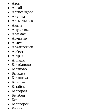
Азов
Аксай
Александров
Алушта
Альметьевск
Анапа
Апрелевка
Арзамас
Армавир
Артем
Архангельск
Асбест
Астрахань
Ачинск
Балабаново
Балаково
Балахна
Балашиха
Барнаул
Батайск
Белгород
Белебей
Белово
Белогорск
Бердск