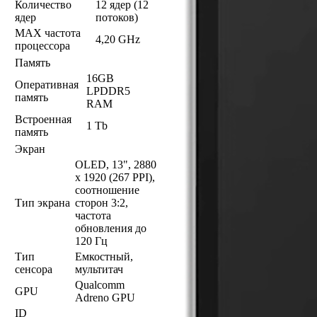
Количество
12 ядер (12
ядер
потоков)
MAX частота
4,20 GHz
процессора
Память
16GB
Оперативная
LPDDR5
память
RAM
Встроенная
1 Tb
память
Экран
OLED, 13", 2880
x 1920 (267 PPI),
соотношение
Тип экрана
сторон 3:2,
частота
обновления до
120 Гц
Тип
Емкостный,
сенсора
мультитач
Qualcomm
GPU
Adreno GPU
ID