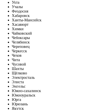
Ухта
Учалы
Феодосия
Хабаровск
Ханты-Мансийск
Хасавюрт
Химки
Чайковский
Чебоксары
Челябинск
Череповец
Черкесск
Чехов
Чита
Чусовой
Шахты
Щёлково
Электросталь
Элиста
Энгельс
Южно-сахалинск
Южноуральск
Юрга
Юрюзань
Якутск