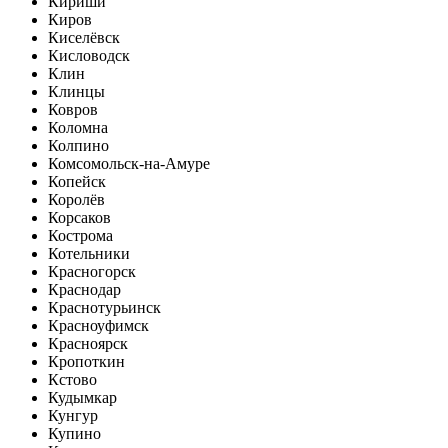
Кириши
Киров
Киселёвск
Кисловодск
Клин
Клинцы
Ковров
Коломна
Колпино
Комсомольск-на-Амуре
Копейск
Королёв
Корсаков
Кострома
Котельники
Красногорск
Краснодар
Краснотурьинск
Красноуфимск
Красноярск
Кропоткин
Кстово
Кудымкар
Кунгур
Купино