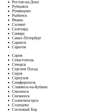
Ростов-на-Дону
Рубцовск
Румянцево
Рыбинск
Рязань
Салават
Салехард
Самара
Санкт-Петербург
Саранск
Саратов
Саров
Севастополь
Северск
Сергиев Посад
Серов
Серпухов
Симферополь
Славянск-на-Кубани
Смоленск
Снежинск
Солнечногорск
Солнцево
Сосновый Бор