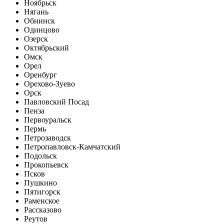
Ноябрьск
Нягань
Обнинск
Одинцово
Озерск
Октябрьский
Омск
Орел
Оренбург
Орехово-Зуево
Орск
Павловский Посад
Пенза
Первоуральск
Пермь
Петрозаводск
Петропавловск-Камчатский
Подольск
Прокопьевск
Псков
Пушкино
Пятигорск
Раменское
Рассказово
Реутов