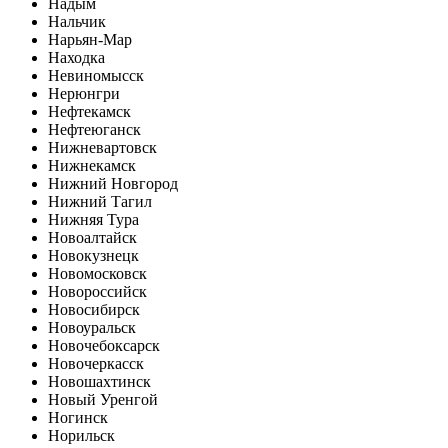
Надым
Нальчик
Нарьян-Мар
Находка
Невиномысск
Нерюнгри
Нефтекамск
Нефтеюганск
Нижневартовск
Нижнекамск
Нижний Новгород
Нижний Тагил
Нижняя Тура
Новоалтайск
Новокузнецк
Новомосковск
Новороссийск
Новосибирск
Новоуральск
Новочебоксарск
Новочеркасск
Новошахтинск
Новый Уренгой
Ногинск
Норильск