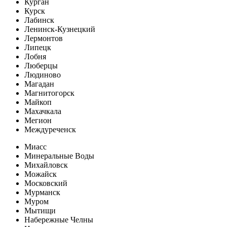
Курган
Курск
Лабинск
Ленинск-Кузнецкий
Лермонтов
Липецк
Лобня
Люберцы
Людиново
Магадан
Магнитогорск
Майкоп
Махачкала
Мегион
Междуреченск
Миасс
Минеральные Воды
Михайловск
Можайск
Московский
Мурманск
Муром
Мытищи
Набережные Челны