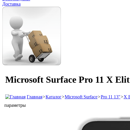
Доставка
Microsoft Surface Pro 11 X El
Главная
>
Каталог
>
Microsoft Surface
>
Pro 11 13"
>
X E
параметры