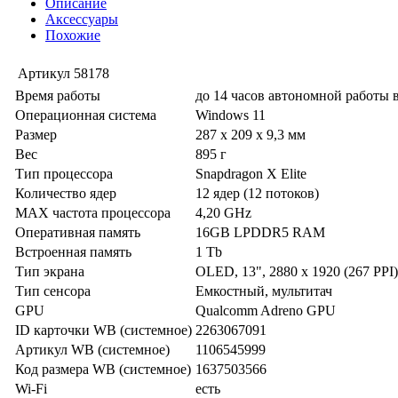
Описание
Аксессуары
Похожие
Артикул
58178
Время работы
до 14 часов автономной работы 
Операционная система
Windows 11
Размер
287 x 209 x 9,3 мм
Вес
895 г
Тип процессора
Snapdragon X Elite
Количество ядер
12 ядер (12 потоков)
MAX частота процессора
4,20 GHz
Оперативная память
16GB LPDDR5 RAM
Встроенная память
1 Tb
Тип экрана
OLED, 13", 2880 x 1920 (267 PPI
Тип сенсора
Емкостный, мультитач
GPU
Qualcomm Adreno GPU
ID карточки WB (системное)
2263067091
Артикул WB (системное)
1106545999
Код размера WB (системное)
1637503566
Wi-Fi
есть