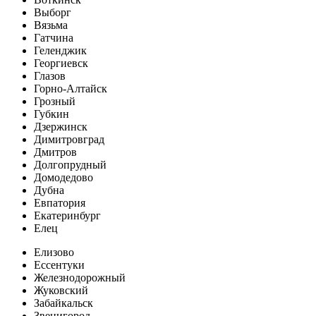
Выборг
Вязьма
Гатчина
Геленджик
Георгиевск
Глазов
Горно-Алтайск
Грозный
Губкин
Дзержинск
Димитровград
Дмитров
Долгопрудный
Домодедово
Дубна
Евпатория
Екатеринбург
Елец
Елизово
Ессентуки
Железнодорожный
Жуковский
Забайкальск
Звенигород