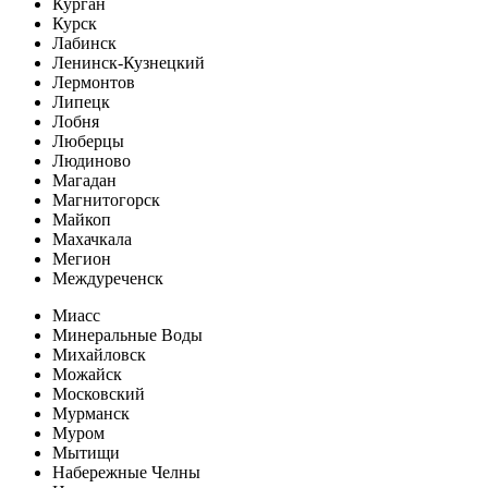
Курган
Курск
Лабинск
Ленинск-Кузнецкий
Лермонтов
Липецк
Лобня
Люберцы
Людиново
Магадан
Магнитогорск
Майкоп
Махачкала
Мегион
Междуреченск
Миасс
Минеральные Воды
Михайловск
Можайск
Московский
Мурманск
Муром
Мытищи
Набережные Челны