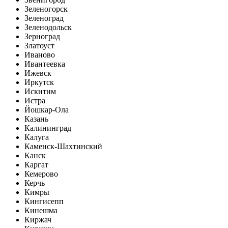
Зеленогорск
Зеленоград
Зеленодольск
Зерноград
Златоуст
Иваново
Ивантеевка
Ижевск
Иркутск
Искитим
Истра
Йошкар-Ола
Казань
Калининград
Калуга
Каменск-Шахтинский
Канск
Каргат
Кемерово
Керчь
Кимры
Кингисепп
Кинешма
Киржач