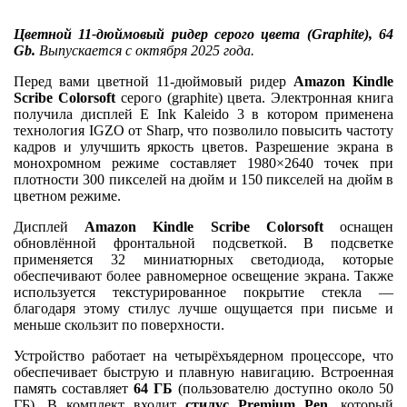
Цветной 11-дюймовый ридер серого цвета (Graphite), 64
Gb.
Выпускается с октября 2025 года.
Перед вами цветной 11-дюймовый ридер
Amazon Kindle
Scribe Colorsoft
серого (graphite) цвета. Электронная книга
получила дисплей E Ink Kaleido 3 в котором применена
технология IGZO от Sharp, что позволило повысить частоту
кадров и улучшить яркость цветов. Разрешение экрана в
монохромном режиме составляет 1980×2640 точек при
плотности 300 пикселей на дюйм и 150 пикселей на дюйм в
цветном режиме.
Дисплей
Amazon Kindle Scribe Colorsoft
оснащен
обновлённой фронтальной подсветкой. В подсветке
применяется 32 миниатюрных светодиода, которые
обеспечивают более равномерное освещение экрана. Также
используется текстурированное покрытие стекла —
благодаря этому стилус лучше ощущается при письме и
меньше скользит по поверхности.
Устройство работает на четырёхъядерном процессоре, что
обеспечивает быструю и плавную навигацию. Встроенная
память составляет
64 ГБ
(пользователю доступно около 50
ГБ). В комплект входит
стилус Premium Pen
, который