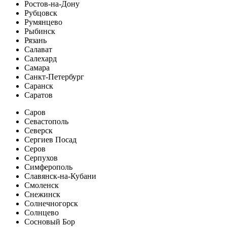
Ростов-на-Дону
Рубцовск
Румянцево
Рыбинск
Рязань
Салават
Салехард
Самара
Санкт-Петербург
Саранск
Саратов
Саров
Севастополь
Северск
Сергиев Посад
Серов
Серпухов
Симферополь
Славянск-на-Кубани
Смоленск
Снежинск
Солнечногорск
Солнцево
Сосновый Бор