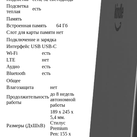
Подсветка
есть
теплая
Память
Встроенная память
64 Гб
Слот для карты памяти
нет
Подключение и зарядка
Интерфейс USB
USB-C
Wi-Fi
есть
LTE
нет
Аудио
есть
Bluetooth
есть
Общее
Влагозащита
нет
до 8 недель
Продолжительность
автономной
работы
работы
189 x 245 x
5,4 мм.
Стилус
Размеры (ДхШхВ)
Premium
Pen: 155 x