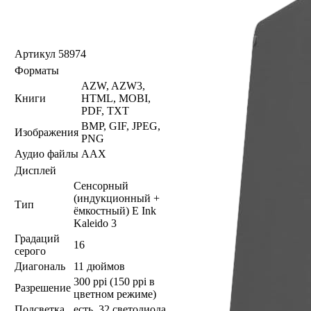
Артикул
58974
Форматы
AZW, AZW3,
Книги
HTML, MOBI,
PDF, TXT
BMP, GIF, JPEG,
Изображения
PNG
Аудио файлы
AAX
Дисплей
Сенсорный
(индукционный +
Тип
ёмкостный) E Ink
Kaleido 3
Градаций
16
серого
Диагональ
11 дюймов
300 ppi (150 ppi в
Разрешение
цветном режиме)
Подсветка
есть, 32 светодиода