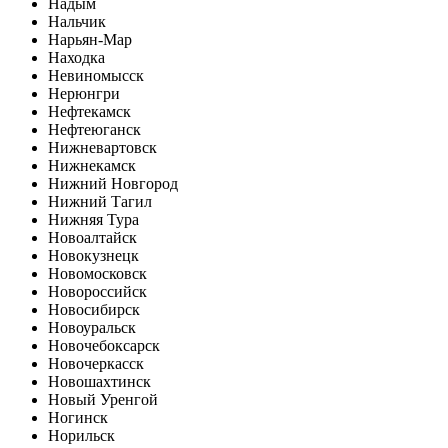
Надым
Нальчик
Нарьян-Мар
Находка
Невиномысск
Нерюнгри
Нефтекамск
Нефтеюганск
Нижневартовск
Нижнекамск
Нижний Новгород
Нижний Тагил
Нижняя Тура
Новоалтайск
Новокузнецк
Новомосковск
Новороссийск
Новосибирск
Новоуральск
Новочебоксарск
Новочеркасск
Новошахтинск
Новый Уренгой
Ногинск
Норильск