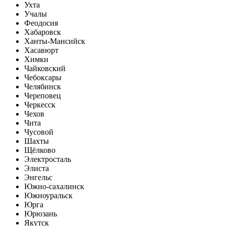
Ухта
Учалы
Феодосия
Хабаровск
Ханты-Мансийск
Хасавюрт
Химки
Чайковский
Чебоксары
Челябинск
Череповец
Черкесск
Чехов
Чита
Чусовой
Шахты
Щёлково
Электросталь
Элиста
Энгельс
Южно-сахалинск
Южноуральск
Юрга
Юрюзань
Якутск