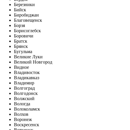
Березники
Бийск
Биробиджан
Благовещенск
Борзя
Борисоглебск
Боровичи
Братск
Брянск
Бугульма
Великие Луки
Великий Новгород
Видное
Владивосток
Владикавказ
Владимир
Волгоград
Волгодонск
Волжский
Вологда
Волоколамск
Волхов
Воронеж
Воскресенск
Воткинск