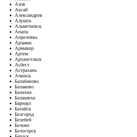
Азов
Аксай
Александров
Алушта
Альметьевск
Анапа
Апрелевка
Арзамас
Армавир
Артем
Архангельск
Асбест
Астрахань
Ачинск
Балабаново
Балаково
Балахна
Балашиха
Барнаул
Батайск
Белгород
Белебей
Белово
Белогорск
Бердск