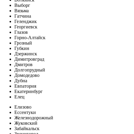
Выборг
Вязьма
Гатчина
Геленджик
Георгиевск
Глазов
Горно-Алтайск
Грозный
Губкин
Дзержинск
Димитровград
Дмитров
Долгопрудный
Домодедово
Дубна
Евпатория
Екатеринбург
Елец
Елизово
Ессентуки
Железнодорожный
Жуковский
Забайкальск
Звенигород