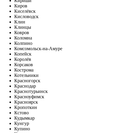
Кириши
Киров
Киселёвск
Кисловодск
Клин
Клинцы
Ковров
Коломна
Колпино
Комсомольск-на-Амуре
Копейск
Королёв
Корсаков
Кострома
Котельники
Красногорск
Краснодар
Краснотурьинск
Красноуфимск
Красноярск
Кропоткин
Кстово
Кудымкар
Кунгур
Купино