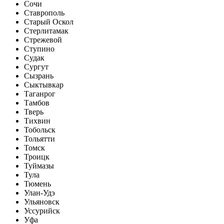
Сочи
Ставрополь
Старый Оскол
Стерлитамак
Стрежевой
Ступино
Судак
Сургут
Сызрань
Сыктывкар
Таганрог
Тамбов
Тверь
Тихвин
Тобольск
Тольятти
Томск
Троицк
Туймазы
Тула
Тюмень
Улан-Удэ
Ульяновск
Уссурийск
Уфа