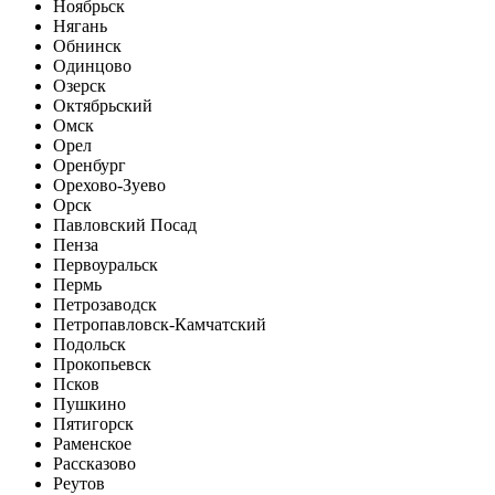
Ноябрьск
Нягань
Обнинск
Одинцово
Озерск
Октябрьский
Омск
Орел
Оренбург
Орехово-Зуево
Орск
Павловский Посад
Пенза
Первоуральск
Пермь
Петрозаводск
Петропавловск-Камчатский
Подольск
Прокопьевск
Псков
Пушкино
Пятигорск
Раменское
Рассказово
Реутов