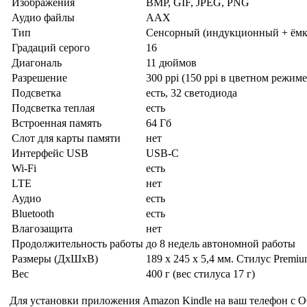
Изображения
BMP, GIF, JPEG, PNG
Аудио файлы
AAX
Тип
Сенсорный (индукционный + ёмко
Градаций серого
16
Диагональ
11 дюймов
Разрешение
300 ppi (150 ppi в цветном режиме
Подсветка
есть, 32 светодиода
Подсветка теплая
есть
Встроенная память
64 Гб
Слот для карты памяти
нет
Интерфейс USB
USB-C
Wi-Fi
есть
LTE
нет
Аудио
есть
Bluetooth
есть
Влагозащита
нет
Продолжительность работы
до 8 недель автономной работы
Размеры (ДхШхВ)
189 x 245 x 5,4 мм. Стилус Premiu
Вес
400 г (вес стилуса 17 г)
Для установки приложения Amazon Kindle на ваш телефон с О