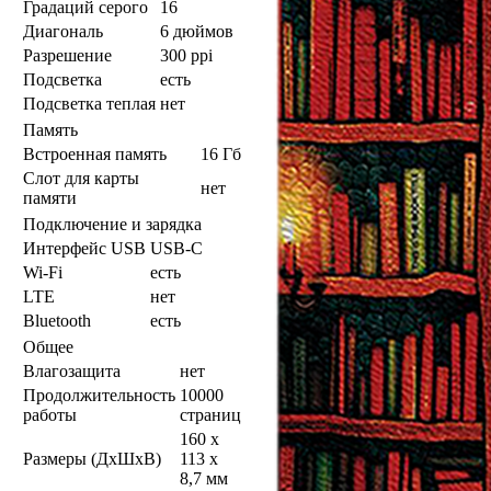
Градаций серого
16
Диагональ
6 дюймов
Разрешение
300 ppi
Подсветка
есть
Подсветка теплая
нет
Память
Встроенная память
16 Гб
Слот для карты
нет
памяти
Подключение и зарядка
Интерфейс USB
USB-C
Wi-Fi
есть
LTE
нет
Bluetooth
есть
Общее
Влагозащита
нет
Продолжительность
10000
работы
страниц
160 x
Размеры (ДхШхВ)
113 x
8,7 мм