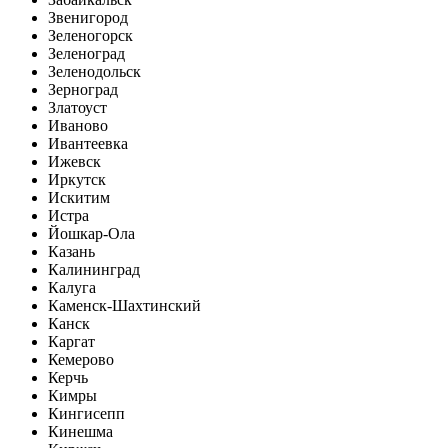
Звенигород
Зеленогорск
Зеленоград
Зеленодольск
Зерноград
Златоуст
Иваново
Ивантеевка
Ижевск
Иркутск
Искитим
Истра
Йошкар-Ола
Казань
Калининград
Калуга
Каменск-Шахтинский
Канск
Каргат
Кемерово
Керчь
Кимры
Кингисепп
Кинешма