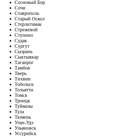
Сосновый Бор
Сочи
Ставрополь
Старый Оскол
Стерлитамак
Стрежевой
Ступино
Судак
Сургут
Сызрань
Сыктывкар
Таганрог
Тамбов
Тверь
Тихвин
Тобольск
Тольятти
Томск
Троицк
Туймазы
Тула
Тюмень
Улан-Удэ
Ульяновск
Уссурийск