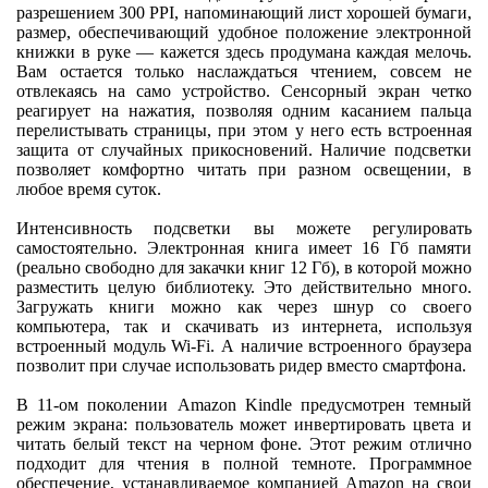
разрешением 300 PPI, напоминающий лист хорошей бумаги,
размер, обеспечивающий удобное положение электронной
книжки в руке — кажется здесь продумана каждая мелочь.
Вам остается только наслаждаться чтением, совсем не
отвлекаясь на само устройство. Сенсорный экран четко
реагирует на нажатия, позволяя одним касанием пальца
перелистывать страницы, при этом у него есть встроенная
защита от случайных прикосновений. Наличие подсветки
позволяет комфортно читать при разном освещении, в
любое время суток.
Интенсивность подсветки вы можете регулировать
самостоятельно. Электронная книга имеет 16 Гб памяти
(реально свободно для закачки книг 12 Гб), в которой можно
разместить целую библиотеку. Это действительно много.
Загружать книги можно как через шнур со своего
компьютера, так и скачивать из интернета, используя
встроенный модуль Wi-Fi. А наличие встроенного браузера
позволит при случае использовать ридер вместо смартфона.
В 11-ом поколении Amazon Kindle предусмотрен темный
режим экрана: пользователь может инвертировать цвета и
читать белый текст на черном фоне. Этот режим отлично
подходит для чтения в полной темноте. Программное
обеспечение, устанавливаемое компанией Amazon на свои