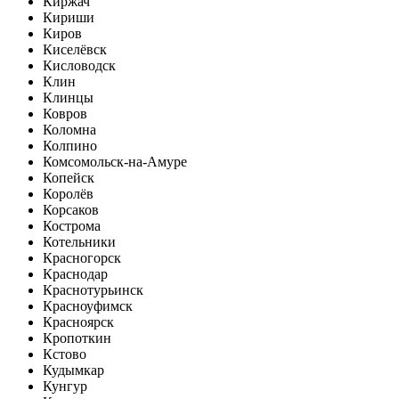
Киржач
Кириши
Киров
Киселёвск
Кисловодск
Клин
Клинцы
Ковров
Коломна
Колпино
Комсомольск-на-Амуре
Копейск
Королёв
Корсаков
Кострома
Котельники
Красногорск
Краснодар
Краснотурьинск
Красноуфимск
Красноярск
Кропоткин
Кстово
Кудымкар
Кунгур