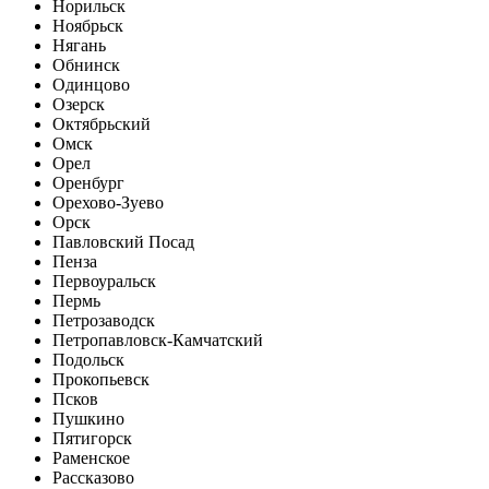
Норильск
Ноябрьск
Нягань
Обнинск
Одинцово
Озерск
Октябрьский
Омск
Орел
Оренбург
Орехово-Зуево
Орск
Павловский Посад
Пенза
Первоуральск
Пермь
Петрозаводск
Петропавловск-Камчатский
Подольск
Прокопьевск
Псков
Пушкино
Пятигорск
Раменское
Рассказово