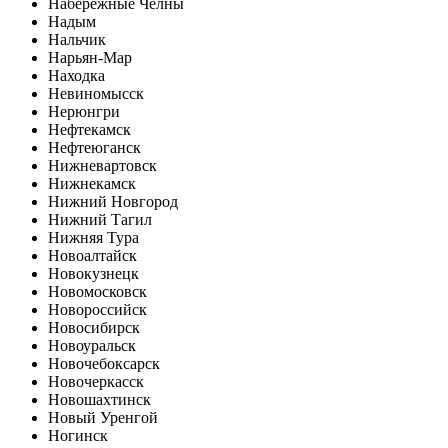
Набережные Челны
Надым
Нальчик
Нарьян-Мар
Находка
Невиномысск
Нерюнгри
Нефтекамск
Нефтеюганск
Нижневартовск
Нижнекамск
Нижний Новгород
Нижний Тагил
Нижняя Тура
Новоалтайск
Новокузнецк
Новомосковск
Новороссийск
Новосибирск
Новоуральск
Новочебоксарск
Новочеркасск
Новошахтинск
Новый Уренгой
Ногинск