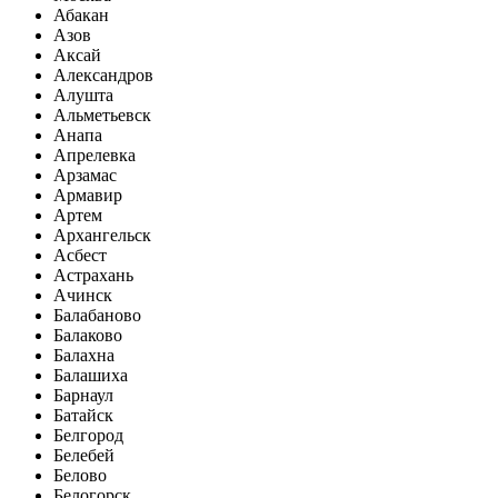
Абакан
Азов
Аксай
Александров
Алушта
Альметьевск
Анапа
Апрелевка
Арзамас
Армавир
Артем
Архангельск
Асбест
Астрахань
Ачинск
Балабаново
Балаково
Балахна
Балашиха
Барнаул
Батайск
Белгород
Белебей
Белово
Белогорск