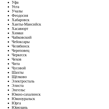
Уфа
Ухта
Учалы
Феодосия
Хабаровск
Ханты-Мансийск
Хасавюрт
Химки
Чайковский
Чебоксары
Челябинск
Череповец
Черкесск
Чехов
Чита
Чусовой
Шахты
Щёлково
Электросталь
Элиста
Энгельс
Южно-сахалинск
Южноуральск
Юрга
Юрюзань