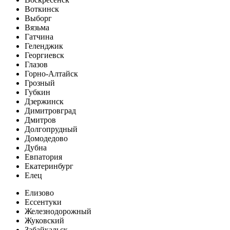
Воткинск
Выборг
Вязьма
Гатчина
Геленджик
Георгиевск
Глазов
Горно-Алтайск
Грозный
Губкин
Дзержинск
Димитровград
Дмитров
Долгопрудный
Домодедово
Дубна
Евпатория
Екатеринбург
Елец
Елизово
Ессентуки
Железнодорожный
Жуковский
Забайкальск