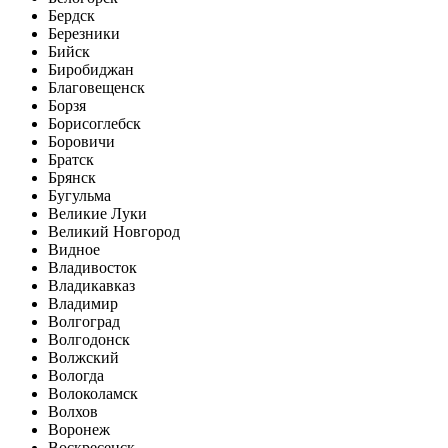
Бердск
Березники
Бийск
Биробиджан
Благовещенск
Борзя
Борисоглебск
Боровичи
Братск
Брянск
Бугульма
Великие Луки
Великий Новгород
Видное
Владивосток
Владикавказ
Владимир
Волгоград
Волгодонск
Волжский
Вологда
Волоколамск
Волхов
Воронеж
Воскресенск