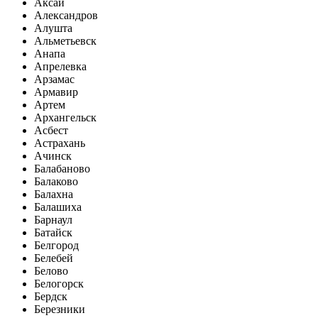
Аксай
Александров
Алушта
Альметьевск
Анапа
Апрелевка
Арзамас
Армавир
Артем
Архангельск
Асбест
Астрахань
Ачинск
Балабаново
Балаково
Балахна
Балашиха
Барнаул
Батайск
Белгород
Белебей
Белово
Белогорск
Бердск
Березники