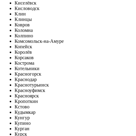
Киселёвск
Кисловодск
Клин
Клинцы
Ковров
Коломна
Колпино
Комсомольск-на-Амуре
Копейск
Королёв
Корсаков
Кострома
Котельники
Красногорск
Краснодар
Краснотурьинск
Красноуфимск
Красноярск
Кропоткин
Кстово
Кудымкар
Кунгур
Купино
Курган
Курск