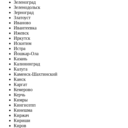
Зеленоград
Зеленодольск
Зерноград
Златоуст
Иваново
Ивантеевка
Ижевск
Иркутск
Искитим
Истра
Йошкар-Ола
Казань
Калининград
Калуга
Каменск-Шахтинский
Канск
Каргат
Кемерово
Керчь
Кимры
Кингисепп
Кинешма
Киржач
Кириши
Киров