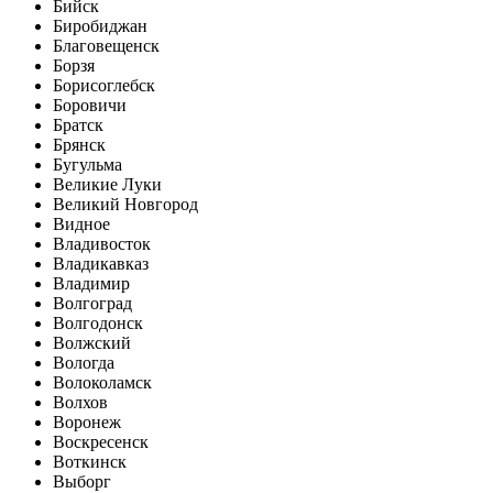
Бийск
Биробиджан
Благовещенск
Борзя
Борисоглебск
Боровичи
Братск
Брянск
Бугульма
Великие Луки
Великий Новгород
Видное
Владивосток
Владикавказ
Владимир
Волгоград
Волгодонск
Волжский
Вологда
Волоколамск
Волхов
Воронеж
Воскресенск
Воткинск
Выборг