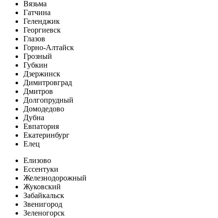
Вязьма
Гатчина
Геленджик
Георгиевск
Глазов
Горно-Алтайск
Грозный
Губкин
Дзержинск
Димитровград
Дмитров
Долгопрудный
Домодедово
Дубна
Евпатория
Екатеринбург
Елец
Елизово
Ессентуки
Железнодорожный
Жуковский
Забайкальск
Звенигород
Зеленогорск