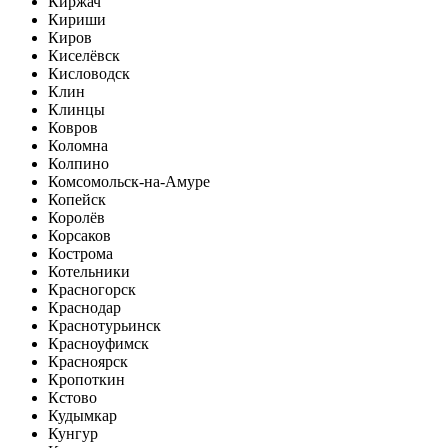
Киржач
Кириши
Киров
Киселёвск
Кисловодск
Клин
Клинцы
Ковров
Коломна
Колпино
Комсомольск-на-Амуре
Копейск
Королёв
Корсаков
Кострома
Котельники
Красногорск
Краснодар
Краснотурьинск
Красноуфимск
Красноярск
Кропоткин
Кстово
Кудымкар
Кунгур