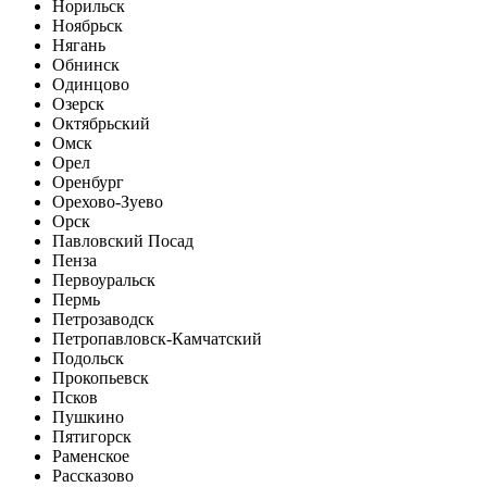
Норильск
Ноябрьск
Нягань
Обнинск
Одинцово
Озерск
Октябрьский
Омск
Орел
Оренбург
Орехово-Зуево
Орск
Павловский Посад
Пенза
Первоуральск
Пермь
Петрозаводск
Петропавловск-Камчатский
Подольск
Прокопьевск
Псков
Пушкино
Пятигорск
Раменское
Рассказово