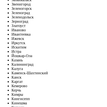
Звенигород
Зеленогорск
Зеленоград
Зеленодольск
Зерноград
Златоуст
Иваново
Ивантеевка
Ижевск
Иркутск
Искитим
Истра
Йошкар-Ола
Казань
Калининград
Калуга
Каменск-Шахтинский
Канск
Каргат
Кемерово
Керчь
Кимры
Кингисепп
Кинешма