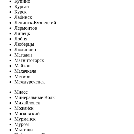
Купино
Курган
Курск
Лабинск
Ленинск-Кузнецкий
Лермонтов
Липецк
Лобня
Люберцы
Людиново
Магадан
Магнитогорск
Майкоп
Махачкала
Мегион
Междуреченск
Миасс
Минеральные Воды
Михайловск
Можайск
Московский
Мурманск
Муром
Мытищи