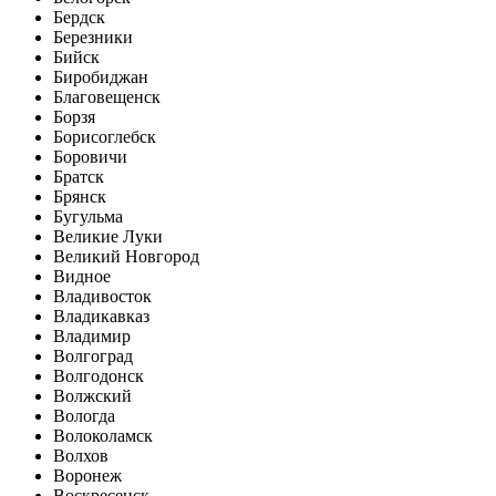
Бердск
Березники
Бийск
Биробиджан
Благовещенск
Борзя
Борисоглебск
Боровичи
Братск
Брянск
Бугульма
Великие Луки
Великий Новгород
Видное
Владивосток
Владикавказ
Владимир
Волгоград
Волгодонск
Волжский
Вологда
Волоколамск
Волхов
Воронеж
Воскресенск