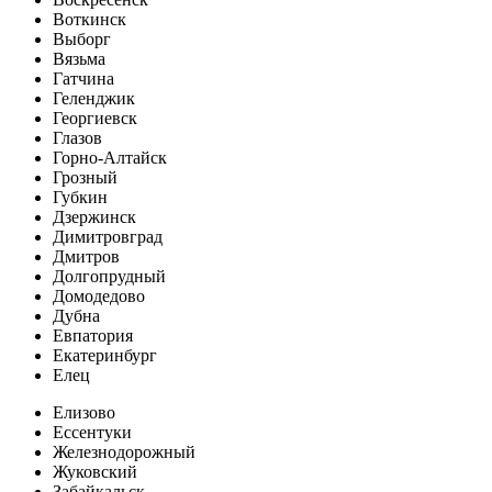
Воткинск
Выборг
Вязьма
Гатчина
Геленджик
Георгиевск
Глазов
Горно-Алтайск
Грозный
Губкин
Дзержинск
Димитровград
Дмитров
Долгопрудный
Домодедово
Дубна
Евпатория
Екатеринбург
Елец
Елизово
Ессентуки
Железнодорожный
Жуковский
Забайкальск