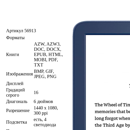
Артикул
56913
Форматы
AZW, AZW3,
DOC, DOCX,
Книги
EPUB, HTML,
MOBI, PDF,
TXT
BMP, GIF,
Изображения
JPEG, PNG
Дисплей
Градаций
16
серого
Диагональ
6 дюймов
1440 x 1080,
Разрешение
300 ppi
есть, 4
Подсветка
светодиода