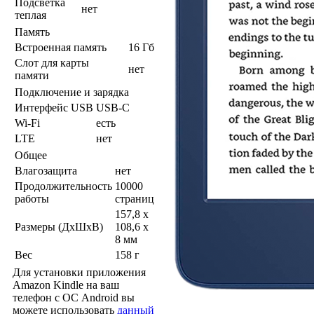
Подсветка
нет
теплая
Память
Встроенная память
16 Гб
Слот для карты
нет
памяти
Подключение и зарядка
Интерфейс USB
USB-C
Wi-Fi
есть
LTE
нет
Общее
Влагозащита
нет
Продолжительность
10000
работы
страниц
157,8 x
Размеры (ДхШхВ)
108,6 x
8 мм
Вес
158 г
Для установки приложения
Amazon Kindle на ваш
телефон с ОС Android вы
можете использовать
данный