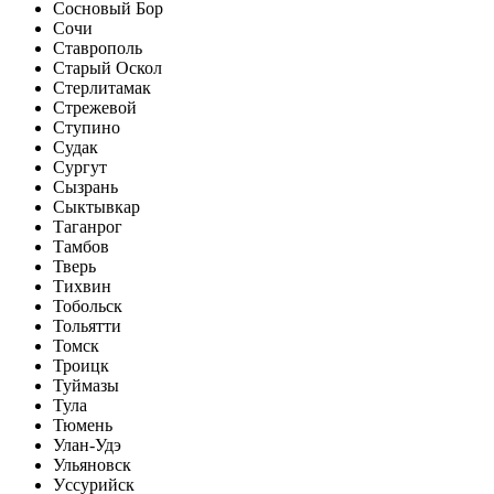
Сосновый Бор
Сочи
Ставрополь
Старый Оскол
Стерлитамак
Стрежевой
Ступино
Судак
Сургут
Сызрань
Сыктывкар
Таганрог
Тамбов
Тверь
Тихвин
Тобольск
Тольятти
Томск
Троицк
Туймазы
Тула
Тюмень
Улан-Удэ
Ульяновск
Уссурийск