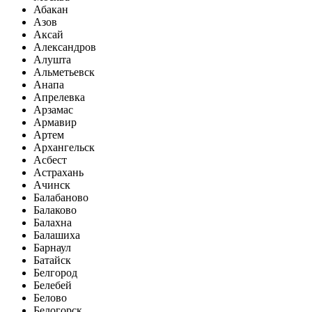
Абакан
Азов
Аксай
Александров
Алушта
Альметьевск
Анапа
Апрелевка
Арзамас
Армавир
Артем
Архангельск
Асбест
Астрахань
Ачинск
Балабаново
Балаково
Балахна
Балашиха
Барнаул
Батайск
Белгород
Белебей
Белово
Белогорск