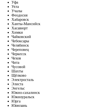
Уфа
Ухта
Учалы
Феодосия
Хабаровск
Ханты-Мансийск
Хасавюрт
Химки
Чайковский
Чебоксары
Челябинск
Череповец
Черкесск
Чехов
Чита
Чусовой
Шахты
Щёлково
Электросталь
Элиста
Энгельс
Южно-сахалинск
Южноуральск
Юрга
Юрюзань