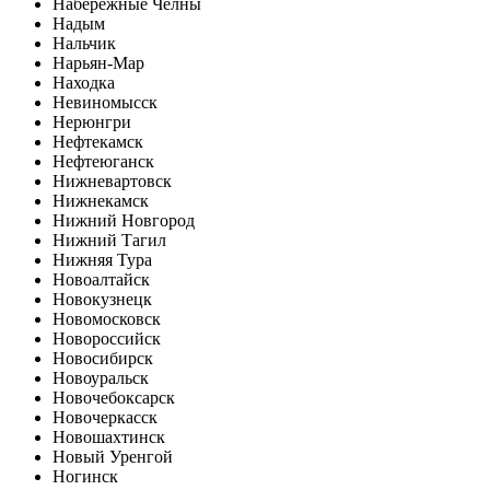
Набережные Челны
Надым
Нальчик
Нарьян-Мар
Находка
Невиномысск
Нерюнгри
Нефтекамск
Нефтеюганск
Нижневартовск
Нижнекамск
Нижний Новгород
Нижний Тагил
Нижняя Тура
Новоалтайск
Новокузнецк
Новомосковск
Новороссийск
Новосибирск
Новоуральск
Новочебоксарск
Новочеркасск
Новошахтинск
Новый Уренгой
Ногинск