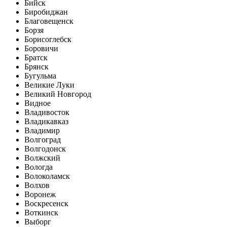
Бийск
Биробиджан
Благовещенск
Борзя
Борисоглебск
Боровичи
Братск
Брянск
Бугульма
Великие Луки
Великий Новгород
Видное
Владивосток
Владикавказ
Владимир
Волгоград
Волгодонск
Волжский
Вологда
Волоколамск
Волхов
Воронеж
Воскресенск
Воткинск
Выборг