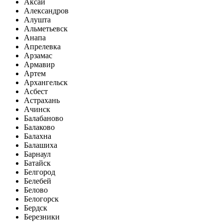
Аксай
Александров
Алушта
Альметьевск
Анапа
Апрелевка
Арзамас
Армавир
Артем
Архангельск
Асбест
Астрахань
Ачинск
Балабаново
Балаково
Балахна
Балашиха
Барнаул
Батайск
Белгород
Белебей
Белово
Белогорск
Бердск
Березники