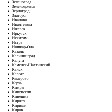
Зеленоград
Зеленодольск
Зерноград
Златоуст
Иваново
Ивантеевка
Ижевск
Иркутск
Искитим
Истра
Йошкар-Ола
Казань
Калининград
Калуга
Каменск-Шахтинский
Канск
Каргат
Кемерово
Керчь
Кимры
Кингисепп
Кинешма
Киржач
Кириши
Киров