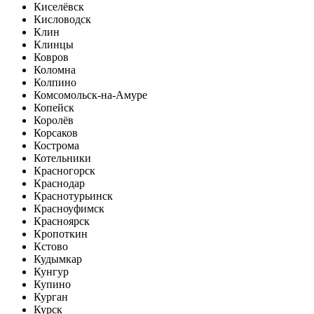
Киселёвск
Кисловодск
Клин
Клинцы
Ковров
Коломна
Колпино
Комсомольск-на-Амуре
Копейск
Королёв
Корсаков
Кострома
Котельники
Красногорск
Краснодар
Краснотурьинск
Красноуфимск
Красноярск
Кропоткин
Кстово
Кудымкар
Кунгур
Купино
Курган
Курск