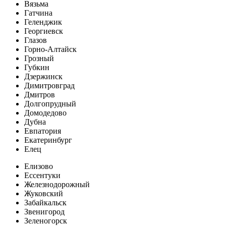
Вязьма
Гатчина
Геленджик
Георгиевск
Глазов
Горно-Алтайск
Грозный
Губкин
Дзержинск
Димитровград
Дмитров
Долгопрудный
Домодедово
Дубна
Евпатория
Екатеринбург
Елец
Елизово
Ессентуки
Железнодорожный
Жуковский
Забайкальск
Звенигород
Зеленогорск