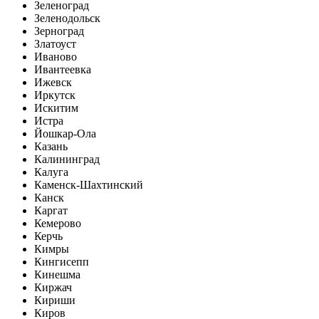
Зеленоград
Зеленодольск
Зерноград
Златоуст
Иваново
Ивантеевка
Ижевск
Иркутск
Искитим
Истра
Йошкар-Ола
Казань
Калининград
Калуга
Каменск-Шахтинский
Канск
Каргат
Кемерово
Керчь
Кимры
Кингисепп
Кинешма
Киржач
Кириши
Киров