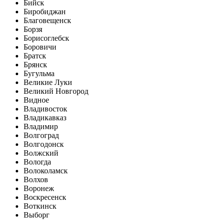
Бийск
Биробиджан
Благовещенск
Борзя
Борисоглебск
Боровичи
Братск
Брянск
Бугульма
Великие Луки
Великий Новгород
Видное
Владивосток
Владикавказ
Владимир
Волгоград
Волгодонск
Волжский
Вологда
Волоколамск
Волхов
Воронеж
Воскресенск
Воткинск
Выборг