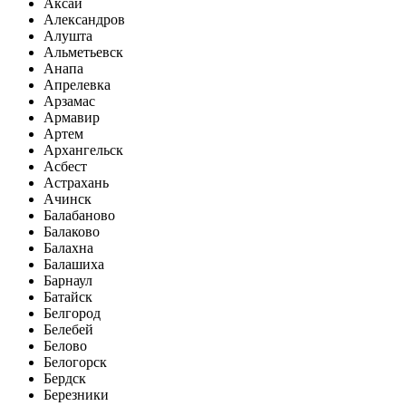
Аксай
Александров
Алушта
Альметьевск
Анапа
Апрелевка
Арзамас
Армавир
Артем
Архангельск
Асбест
Астрахань
Ачинск
Балабаново
Балаково
Балахна
Балашиха
Барнаул
Батайск
Белгород
Белебей
Белово
Белогорск
Бердск
Березники