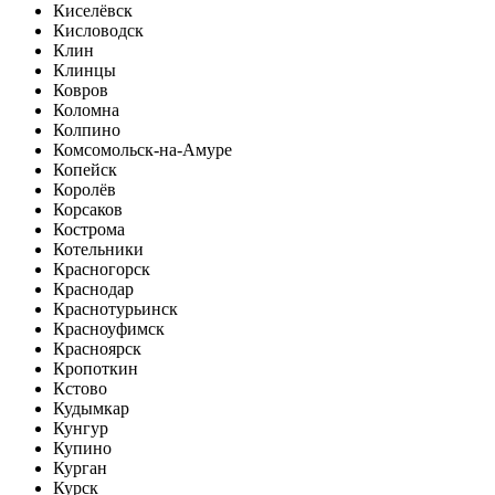
Киселёвск
Кисловодск
Клин
Клинцы
Ковров
Коломна
Колпино
Комсомольск-на-Амуре
Копейск
Королёв
Корсаков
Кострома
Котельники
Красногорск
Краснодар
Краснотурьинск
Красноуфимск
Красноярск
Кропоткин
Кстово
Кудымкар
Кунгур
Купино
Курган
Курск