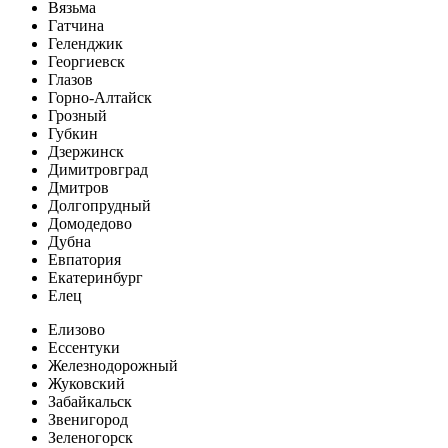
Вязьма
Гатчина
Геленджик
Георгиевск
Глазов
Горно-Алтайск
Грозный
Губкин
Дзержинск
Димитровград
Дмитров
Долгопрудный
Домодедово
Дубна
Евпатория
Екатеринбург
Елец
Елизово
Ессентуки
Железнодорожный
Жуковский
Забайкальск
Звенигород
Зеленогорск