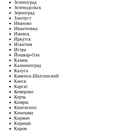
Зеленоград
Зеленодольск
Зерноград
Златоуст
Иваново
Ивантеевка
Ижевск
Иркутск
Искитим
Истра
Йошкар-Ола
Казань
Калининград
Калуга
Каменск-Шахтинский
Канск
Каргат
Кемерово
Керчь
Кимры
Кингисепп
Кинешма
Киржач
Кириши
Киров