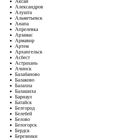
Аксай
Александров
Алушта
Альметьевск
Анапа
Апрелевка
Арзамас
Армавир
Артем
Архангельск
Асбест
Астрахань
Ачинск
Балабаново
Балаково
Балахна
Балашиха
Барнаул
Батайск
Белгород
Белебей
Белово
Белогорск
Бердск
Березники