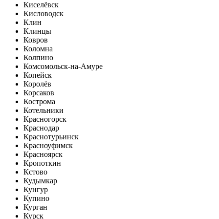
Киселёвск
Кисловодск
Клин
Клинцы
Ковров
Коломна
Колпино
Комсомольск-на-Амуре
Копейск
Королёв
Корсаков
Кострома
Котельники
Красногорск
Краснодар
Краснотурьинск
Красноуфимск
Красноярск
Кропоткин
Кстово
Кудымкар
Кунгур
Купино
Курган
Курск