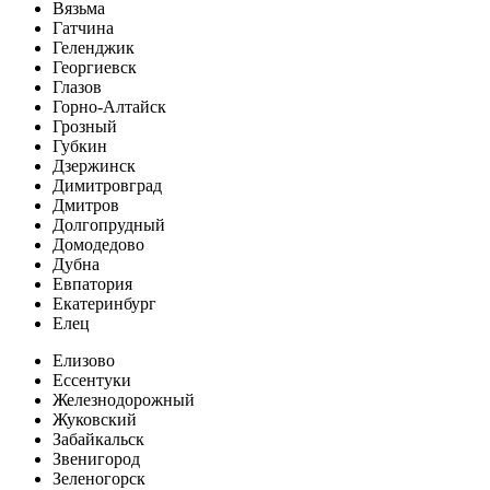
Вязьма
Гатчина
Геленджик
Георгиевск
Глазов
Горно-Алтайск
Грозный
Губкин
Дзержинск
Димитровград
Дмитров
Долгопрудный
Домодедово
Дубна
Евпатория
Екатеринбург
Елец
Елизово
Ессентуки
Железнодорожный
Жуковский
Забайкальск
Звенигород
Зеленогорск