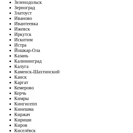
Зеленодольск
Зерноград
Златоуст
Иваново
Ивантеевка
Ижевск
Иркутск
Искитим
Истра
Йошкар-Ола
Казань
Калининград
Калуга
Каменск-Шахтинский
Канск
Каргат
Кемерово
Керчь
Кимры
Кингисепп
Кинешма
Киржач
Кириши
Киров
Киселёвск