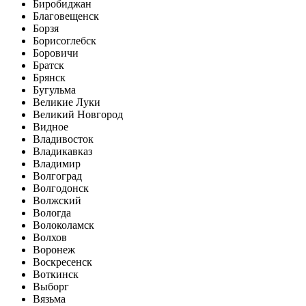
Биробиджан
Благовещенск
Борзя
Борисоглебск
Боровичи
Братск
Брянск
Бугульма
Великие Луки
Великий Новгород
Видное
Владивосток
Владикавказ
Владимир
Волгоград
Волгодонск
Волжский
Вологда
Волоколамск
Волхов
Воронеж
Воскресенск
Воткинск
Выборг
Вязьма