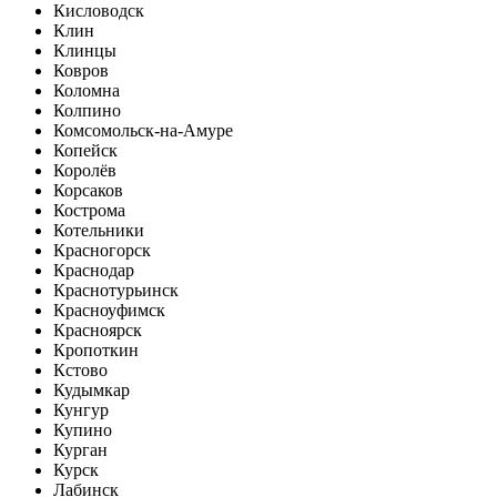
Кисловодск
Клин
Клинцы
Ковров
Коломна
Колпино
Комсомольск-на-Амуре
Копейск
Королёв
Корсаков
Кострома
Котельники
Красногорск
Краснодар
Краснотурьинск
Красноуфимск
Красноярск
Кропоткин
Кстово
Кудымкар
Кунгур
Купино
Курган
Курск
Лабинск