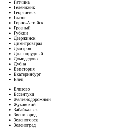
Гатчина
Геленджик
Георгиевск
Глазов
Горно-Алтайск
Грозный
Губкин
Дзержинск
Димитровград
Дмитров
Долгопрудный
Домодедово
Дубна
Евпатория
Екатеринбург
Елец
Елизово
Ессентуки
Железнодорожный
Жуковский
Забайкальск
Звенигород
Зеленогорск
Зеленоград