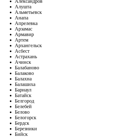
Александров
Алушта
Альметьевск
Анапа
Апрелевка
Арзамас
Армавир
Артем
Архангельск
Асбест
Астрахань
Ачинск
Балабаново
Балаково
Балахна
Балашиха
Барнаул
Батайск
Белгород
Белебей
Белово
Белогорск
Бердск
Березники
Бийск