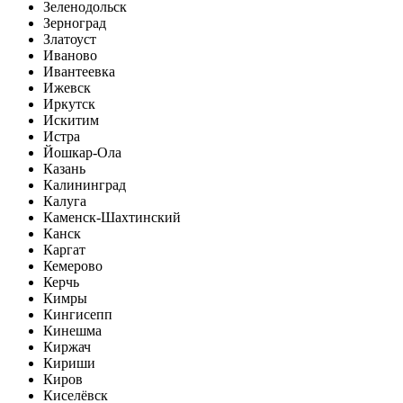
Зеленодольск
Зерноград
Златоуст
Иваново
Ивантеевка
Ижевск
Иркутск
Искитим
Истра
Йошкар-Ола
Казань
Калининград
Калуга
Каменск-Шахтинский
Канск
Каргат
Кемерово
Керчь
Кимры
Кингисепп
Кинешма
Киржач
Кириши
Киров
Киселёвск