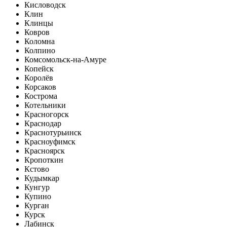
Кисловодск
Клин
Клинцы
Ковров
Коломна
Колпино
Комсомольск-на-Амуре
Копейск
Королёв
Корсаков
Кострома
Котельники
Красногорск
Краснодар
Краснотурьинск
Красноуфимск
Красноярск
Кропоткин
Кстово
Кудымкар
Кунгур
Купино
Курган
Курск
Лабинск