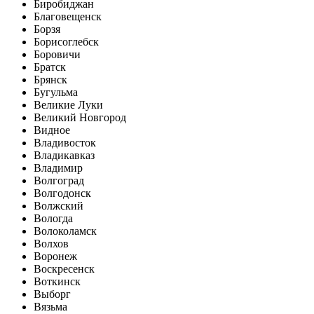
Биробиджан
Благовещенск
Борзя
Борисоглебск
Боровичи
Братск
Брянск
Бугульма
Великие Луки
Великий Новгород
Видное
Владивосток
Владикавказ
Владимир
Волгоград
Волгодонск
Волжский
Вологда
Волоколамск
Волхов
Воронеж
Воскресенск
Воткинск
Выборг
Вязьма