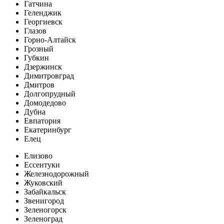
Гатчина
Геленджик
Георгиевск
Глазов
Горно-Алтайск
Грозный
Губкин
Дзержинск
Димитровград
Дмитров
Долгопрудный
Домодедово
Дубна
Евпатория
Екатеринбург
Елец
Елизово
Ессентуки
Железнодорожный
Жуковский
Забайкальск
Звенигород
Зеленогорск
Зеленоград