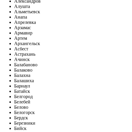
Александров
Алушта
Альметьевск
Анапа
Апрелевка
Арзамас
Армавир
Артем
Архангельск
Асбест
Астрахань
Ачинск
Балабаново
Балаково
Балахна
Балашиха
Барнаул
Батайск
Белгород
Белебей
Белово
Белогорск
Бердск
Березники
Бийск