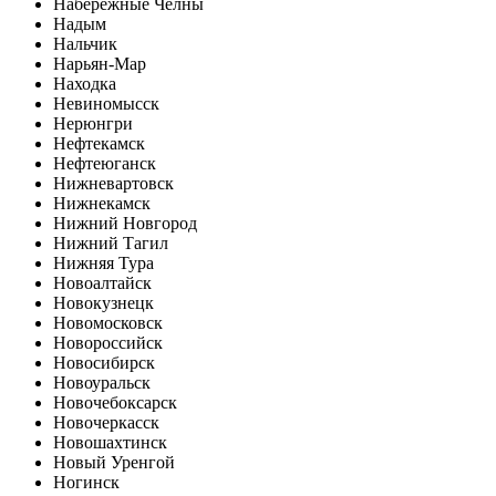
Набережные Челны
Надым
Нальчик
Нарьян-Мар
Находка
Невиномысск
Нерюнгри
Нефтекамск
Нефтеюганск
Нижневартовск
Нижнекамск
Нижний Новгород
Нижний Тагил
Нижняя Тура
Новоалтайск
Новокузнецк
Новомосковск
Новороссийск
Новосибирск
Новоуральск
Новочебоксарск
Новочеркасск
Новошахтинск
Новый Уренгой
Ногинск