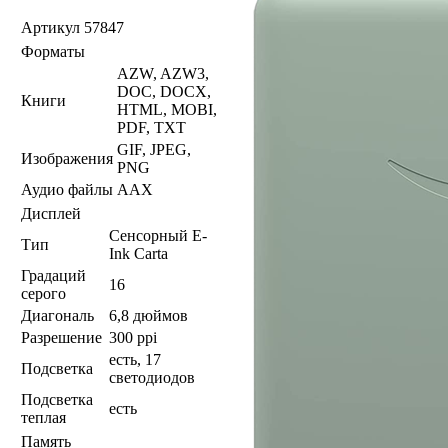
Артикул
57847
Форматы
AZW, AZW3,
DOC, DOCX,
Книги
HTML, MOBI,
PDF, TXT
GIF, JPEG,
Изображения
PNG
Аудио файлы
AAX
Дисплей
Сенсорный E-
Тип
Ink Carta
Градаций
16
серого
Диагональ
6,8 дюймов
Разрешение
300 ppi
есть, 17
Подсветка
светодиодов
Подсветка
есть
теплая
Память