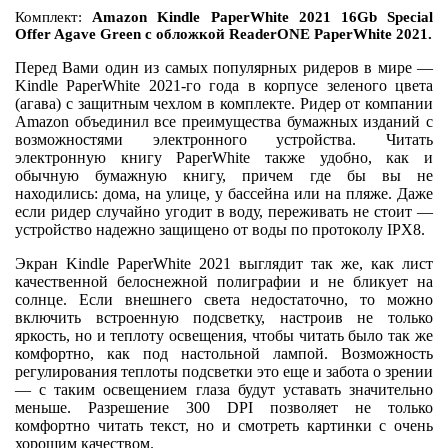
Комплект:
Amazon Kindle PaperWhite 2021 16Gb Special
Offer Agave Green с обложкой ReaderONE PaperWhite 2021.
Перед Вами один из самых популярных ридеров в мире —
Kindle PaperWhite 2021-го года в корпусе зеленого цвета
(агава) с защитным чехлом в комплекте. Ридер от компании
Amazon объединил все преимущества бумажных изданий с
возможностями электронного устройства. Читать
электронную книгу PaperWhite также удобно, как и
обычную бумажную книгу, причем где бы вы не
находились: дома, на улице, у бассейна или на пляже. Даже
если ридер случайно угодит в воду, переживать не стоит —
устройство надежно защищено от воды по протоколу IPХ8.
Экран Kindle PaperWhite 2021 выглядит так же, как лист
качественной белоснежной полиграфии и не бликует на
солнце. Если внешнего света недостаточно, то можно
включить встроенную подсветку, настроив не только
яркость, но и теплоту освещения, чтобы читать было так же
комфортно, как под настольной лампой. Возможность
регулирования теплоты подсветки это еще и забота о зрении
— с таким освещением глаза будут уставать значительно
меньше. Разрешение 300 DPI позволяет не только
комфортно читать текст, но и смотреть картинки с очень
хорошим качеством.