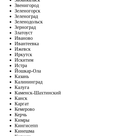
Звенигород
Зеленогорск
Зеленоград
Зеленодольск
Зерноград
Златоуст
Иваново
Ивантеевка
Ижевск
Иркутск
Искитим
Истра
Йошкар-Ола
Казань
Калининград
Калуга
Каменск-Шахтинский
Канск
Каргат
Кемерово
Керчь
Кимры
Кингисепп
Кинешма