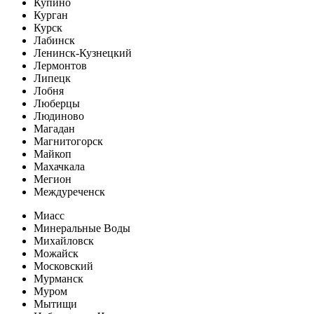
Купино
Курган
Курск
Лабинск
Ленинск-Кузнецкий
Лермонтов
Липецк
Лобня
Люберцы
Людиново
Магадан
Магнитогорск
Майкоп
Махачкала
Мегион
Междуреченск
Миасс
Минеральные Воды
Михайловск
Можайск
Московский
Мурманск
Муром
Мытищи