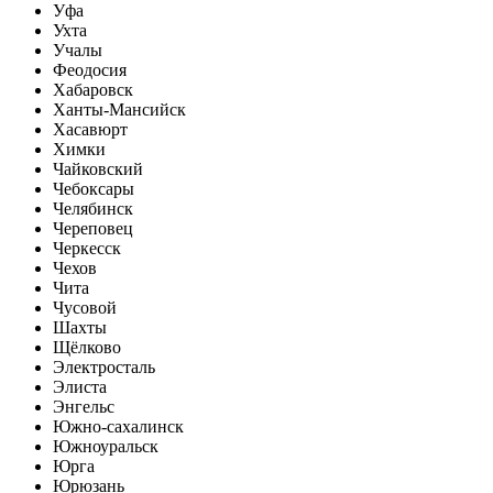
Уфа
Ухта
Учалы
Феодосия
Хабаровск
Ханты-Мансийск
Хасавюрт
Химки
Чайковский
Чебоксары
Челябинск
Череповец
Черкесск
Чехов
Чита
Чусовой
Шахты
Щёлково
Электросталь
Элиста
Энгельс
Южно-сахалинск
Южноуральск
Юрга
Юрюзань