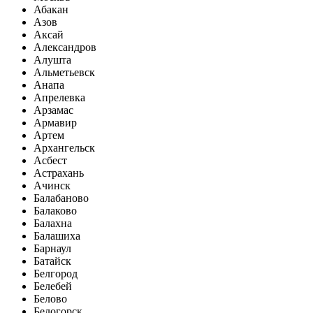
Абакан
Азов
Аксай
Александров
Алушта
Альметьевск
Анапа
Апрелевка
Арзамас
Армавир
Артем
Архангельск
Асбест
Астрахань
Ачинск
Балабаново
Балаково
Балахна
Балашиха
Барнаул
Батайск
Белгород
Белебей
Белово
Белогорск