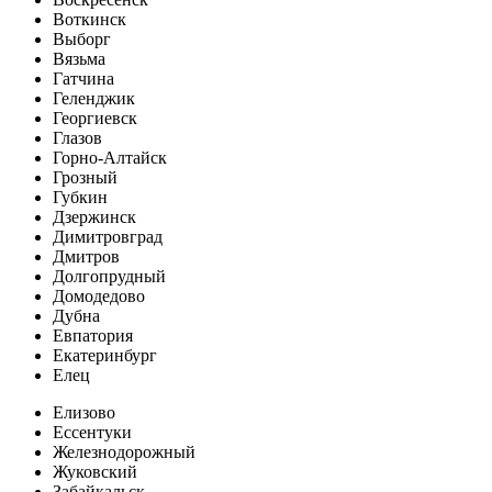
Воткинск
Выборг
Вязьма
Гатчина
Геленджик
Георгиевск
Глазов
Горно-Алтайск
Грозный
Губкин
Дзержинск
Димитровград
Дмитров
Долгопрудный
Домодедово
Дубна
Евпатория
Екатеринбург
Елец
Елизово
Ессентуки
Железнодорожный
Жуковский
Забайкальск