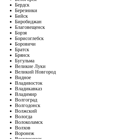
Бердск
Березники
Бийск
Биробиджан
Благовещенск
Борзя
Борисоглебск
Боровичи
Братск
Брянск
Бугульма
Великие Луки
Великий Новгород
Видное
Владивосток
Владикавказ
Владимир
Волгоград
Волгодонск
Волжский
Вологда
Волоколамск
Волхов
Воронеж
Воскресенск