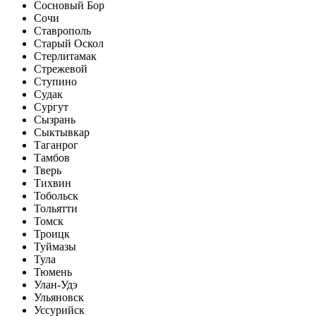
Сосновый Бор
Сочи
Ставрополь
Старый Оскол
Стерлитамак
Стрежевой
Ступино
Судак
Сургут
Сызрань
Сыктывкар
Таганрог
Тамбов
Тверь
Тихвин
Тобольск
Тольятти
Томск
Троицк
Туймазы
Тула
Тюмень
Улан-Удэ
Ульяновск
Уссурийск