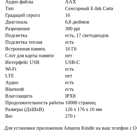
Аудио файлы
AAX
Тип
Сенсорный E-Ink Carta
Градаций серого
16
Диагональ
6,8 дюймов
Разрешение
300 ppi
Подсветка
есть, 17 светодиодов
Подсветка теплая
есть
Встроенная память
16 Гб
Слот для карты памяти
нет
Интерфейс USB
USB-C
Wi-Fi
есть
LTE
нет
Аудио
есть
Bluetooth
есть
Влагозащита
IPX8
Продолжительность работы
10000 страниц
Размеры (ДхШхВ)
126 x 176 x 10 мм
Вес
270 г
Для установки приложения Amazon Kindle на ваш телефон с О