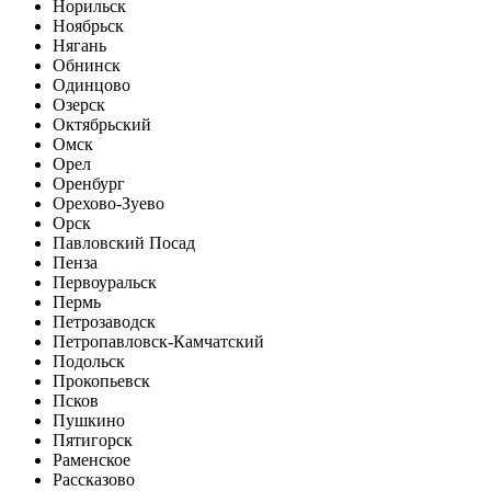
Норильск
Ноябрьск
Нягань
Обнинск
Одинцово
Озерск
Октябрьский
Омск
Орел
Оренбург
Орехово-Зуево
Орск
Павловский Посад
Пенза
Первоуральск
Пермь
Петрозаводск
Петропавловск-Камчатский
Подольск
Прокопьевск
Псков
Пушкино
Пятигорск
Раменское
Рассказово