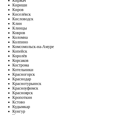
Киржач
Кириши
Киров
Киселёвск
Кисловодск
Клин
Клинцы
Ковров
Коломна
Колпино
Комсомольск-на-Амуре
Копейск
Королёв
Корсаков
Кострома
Котельники
Красногорск
Краснодар
Краснотурьинск
Красноуфимск
Красноярск
Кропоткин
Кстово
Кудымкар
Кунгур