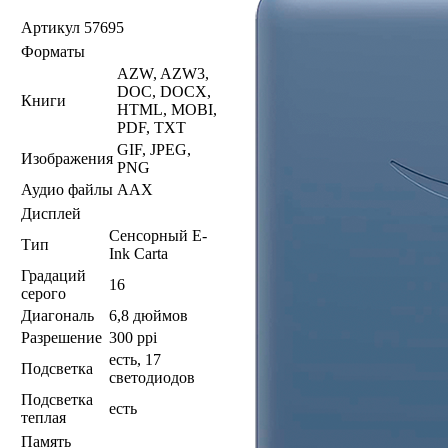
Артикул
57695
Форматы
AZW, AZW3,
DOC, DOCX,
Книги
HTML, MOBI,
PDF, TXT
GIF, JPEG,
Изображения
PNG
Аудио файлы
AAX
Дисплей
Сенсорный E-
Тип
Ink Carta
Градаций
16
серого
Диагональ
6,8 дюймов
Разрешение
300 ppi
есть, 17
Подсветка
светодиодов
Подсветка
есть
теплая
Память