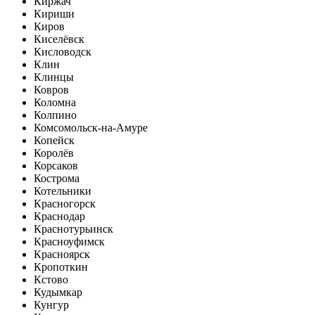
Киржач
Кириши
Киров
Киселёвск
Кисловодск
Клин
Клинцы
Ковров
Коломна
Колпино
Комсомольск-на-Амуре
Копейск
Королёв
Корсаков
Кострома
Котельники
Красногорск
Краснодар
Краснотурьинск
Красноуфимск
Красноярск
Кропоткин
Кстово
Кудымкар
Кунгур