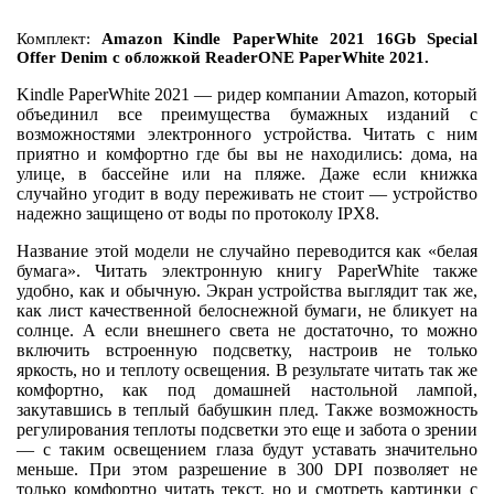
Комплект:
Amazon Kindle PaperWhite 2021 16Gb Special
Offer Denim с обложкой ReaderONE PaperWhite 2021.
Kindle PaperWhite 2021 — ридер компании Amazon, который
объединил все преимущества бумажных изданий с
возможностями электронного устройства. Читать с ним
приятно и комфортно где бы вы не находились: дома, на
улице, в бассейне или на пляже. Даже если книжка
случайно угодит в воду переживать не стоит — устройство
надежно защищено от воды по протоколу IPХ8.
Название этой модели не случайно переводится как «белая
бумага». Читать электронную книгу PaperWhite также
удобно, как и обычную. Экран устройства выглядит так же,
как лист качественной белоснежной бумаги, не бликует на
солнце. А если внешнего света не достаточно, то можно
включить встроенную подсветку, настроив не только
яркость, но и теплоту освещения. В результате читать так же
комфортно, как под домашней настольной лампой,
закутавшись в теплый бабушкин плед. Также возможность
регулирования теплоты подсветки это еще и забота о зрении
— с таким освещением глаза будут уставать значительно
меньше. При этом разрешение в 300 DPI позволяет не
только комфортно читать текст, но и смотреть картинки с