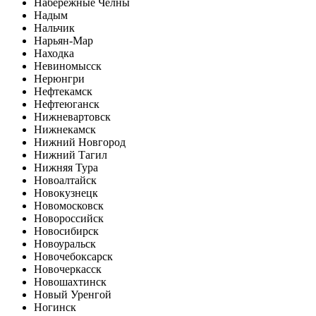
Набережные Челны
Надым
Нальчик
Нарьян-Мар
Находка
Невиномысск
Нерюнгри
Нефтекамск
Нефтеюганск
Нижневартовск
Нижнекамск
Нижний Новгород
Нижний Тагил
Нижняя Тура
Новоалтайск
Новокузнецк
Новомосковск
Новороссийск
Новосибирск
Новоуральск
Новочебоксарск
Новочеркасск
Новошахтинск
Новый Уренгой
Ногинск