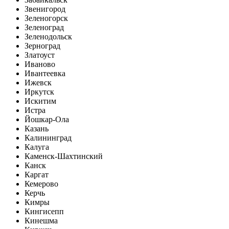
Звенигород
Зеленогорск
Зеленоград
Зеленодольск
Зерноград
Златоуст
Иваново
Ивантеевка
Ижевск
Иркутск
Искитим
Истра
Йошкар-Ола
Казань
Калининград
Калуга
Каменск-Шахтинский
Канск
Каргат
Кемерово
Керчь
Кимры
Кингисепп
Кинешма