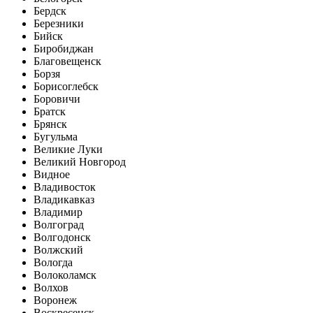
Бердск
Березники
Бийск
Биробиджан
Благовещенск
Борзя
Борисоглебск
Боровичи
Братск
Брянск
Бугульма
Великие Луки
Великий Новгород
Видное
Владивосток
Владикавказ
Владимир
Волгоград
Волгодонск
Волжский
Вологда
Волоколамск
Волхов
Воронеж
Воскресенск