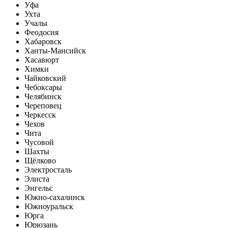
Уфа
Ухта
Учалы
Феодосия
Хабаровск
Ханты-Мансийск
Хасавюрт
Химки
Чайковский
Чебоксары
Челябинск
Череповец
Черкесск
Чехов
Чита
Чусовой
Шахты
Щёлково
Электросталь
Элиста
Энгельс
Южно-сахалинск
Южноуральск
Юрга
Юрюзань