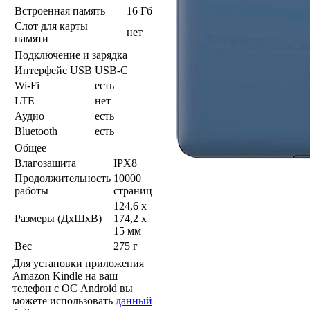
Встроенная память
16 Гб
Слот для карты
нет
памяти
Подключение и зарядка
Интерфейс USB
USB-C
Wi-Fi
есть
LTE
нет
Аудио
есть
Bluetooth
есть
Общее
Влагозащита
IPX8
Продолжительность
10000
работы
страниц
124,6 x
Размеры (ДхШхВ)
174,2 x
15 мм
Вес
275 г
Для установки приложения
Amazon Kindle на ваш
телефон с ОС Android вы
можете использовать
данный