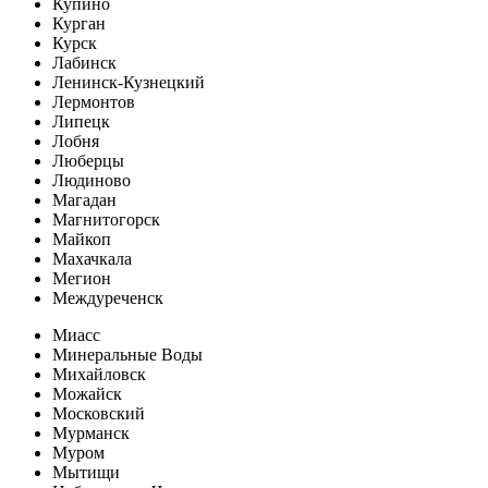
Купино
Курган
Курск
Лабинск
Ленинск-Кузнецкий
Лермонтов
Липецк
Лобня
Люберцы
Людиново
Магадан
Магнитогорск
Майкоп
Махачкала
Мегион
Междуреченск
Миасс
Минеральные Воды
Михайловск
Можайск
Московский
Мурманск
Муром
Мытищи