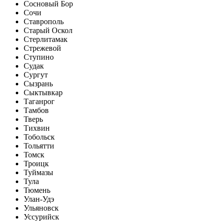
Сосновый Бор
Сочи
Ставрополь
Старый Оскол
Стерлитамак
Стрежевой
Ступино
Судак
Сургут
Сызрань
Сыктывкар
Таганрог
Тамбов
Тверь
Тихвин
Тобольск
Тольятти
Томск
Троицк
Туймазы
Тула
Тюмень
Улан-Удэ
Ульяновск
Уссурийск