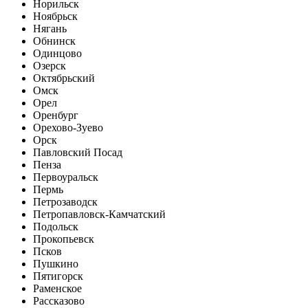
Норильск
Ноябрьск
Нягань
Обнинск
Одинцово
Озерск
Октябрьский
Омск
Орел
Оренбург
Орехово-Зуево
Орск
Павловский Посад
Пенза
Первоуральск
Пермь
Петрозаводск
Петропавловск-Камчатский
Подольск
Прокопьевск
Псков
Пушкино
Пятигорск
Раменское
Рассказово