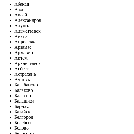
Абакан
Азов
Аксай
Александров
Алушта
Альметьевск
Анапа
Апрелевка
Арзамас
Армавир
Артем
Архангельск
Асбест
Астрахань
Ачинск
Балабаново
Балаково
Балахна
Балашиха
Барнаул
Батайск
Белгород
Белебей
Белово
Белогорск