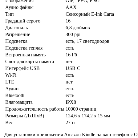
Изображения
GIF, JPEG, PNG
Аудио файлы
AAX
Тип
Сенсорный E-Ink Carta
Градаций серого
16
Диагональ
6,8 дюймов
Разрешение
300 ppi
Подсветка
есть, 17 светодиодов
Подсветка теплая
есть
Встроенная память
16 Гб
Слот для карты памяти
нет
Интерфейс USB
USB-C
Wi-Fi
есть
LTE
нет
Аудио
есть
Bluetooth
есть
Влагозащита
IPX8
Продолжительность работы
10000 страниц
Размеры (ДхШхВ)
124,6 x 174,2 x 15 мм
Вес
275 г
Для установки приложения Amazon Kindle на ваш телефон с О