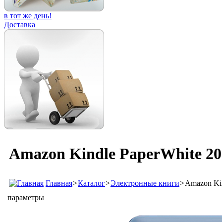
в тот же день!
Доставка
Amazon Kindle PaperWhite 202
Главная
>
Каталог
>
Электронные книги
>
Amazon Kin
параметры