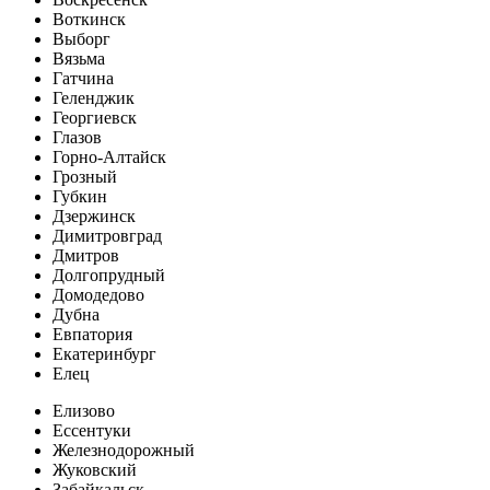
Воткинск
Выборг
Вязьма
Гатчина
Геленджик
Георгиевск
Глазов
Горно-Алтайск
Грозный
Губкин
Дзержинск
Димитровград
Дмитров
Долгопрудный
Домодедово
Дубна
Евпатория
Екатеринбург
Елец
Елизово
Ессентуки
Железнодорожный
Жуковский
Забайкальск