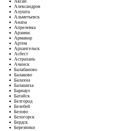
Аксай
Александров
Алушта
Альметьевск
Анапа
Апрелевка
Арзамас
Армавир
Артем
Архангельск
Асбест
Астрахань
Ачинск
Балабаново
Балаково
Балахна
Балашиха
Барнаул
Батайск
Белгород
Белебей
Белово
Белогорск
Бердск
Березники