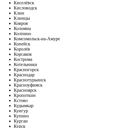
Киселёвск
Кисловодск
Клин
Клинцы
Ковров
Коломна
Колпино
Комсомольск-на-Амуре
Копейск
Королёв
Корсаков
Кострома
Котельники
Красногорск
Краснодар
Краснотурьинск
Красноуфимск
Красноярск
Кропоткин
Кстово
Кудымкар
Кунгур
Купино
Курган
Курск