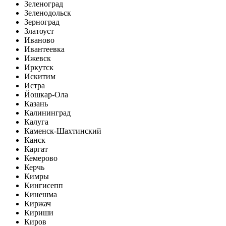
Зеленоград
Зеленодольск
Зерноград
Златоуст
Иваново
Ивантеевка
Ижевск
Иркутск
Искитим
Истра
Йошкар-Ола
Казань
Калининград
Калуга
Каменск-Шахтинский
Канск
Каргат
Кемерово
Керчь
Кимры
Кингисепп
Кинешма
Киржач
Кириши
Киров