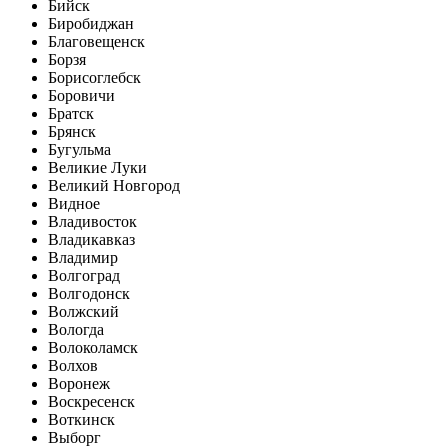
Бийск
Биробиджан
Благовещенск
Борзя
Борисоглебск
Боровичи
Братск
Брянск
Бугульма
Великие Луки
Великий Новгород
Видное
Владивосток
Владикавказ
Владимир
Волгоград
Волгодонск
Волжский
Вологда
Волоколамск
Волхов
Воронеж
Воскресенск
Воткинск
Выборг