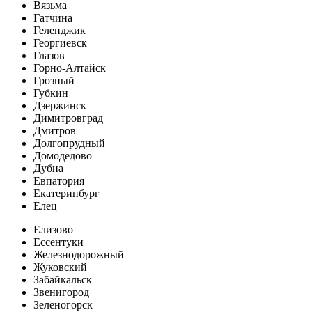
Вязьма
Гатчина
Геленджик
Георгиевск
Глазов
Горно-Алтайск
Грозный
Губкин
Дзержинск
Димитровград
Дмитров
Долгопрудный
Домодедово
Дубна
Евпатория
Екатеринбург
Елец
Елизово
Ессентуки
Железнодорожный
Жуковский
Забайкальск
Звенигород
Зеленогорск