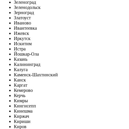
Зеленоград
Зеленодольск
Зерноград
Златоуст
Иваново
Ивантеевка
Ижевск
Иркутск
Искитим
Истра
Йошкар-Ола
Казань
Калининград
Калуга
Каменск-Шахтинский
Канск
Каргат
Кемерово
Керчь
Кимры
Кингисепп
Кинешма
Киржач
Кириши
Киров