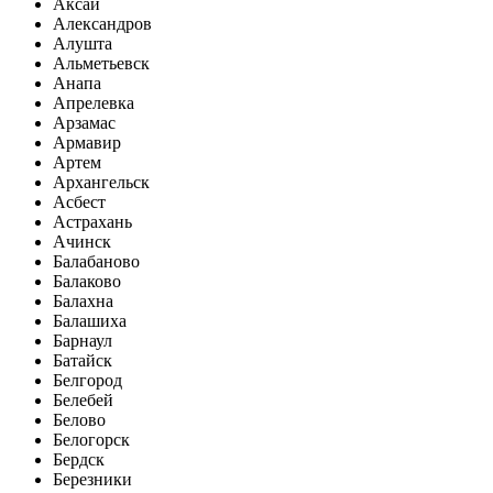
Аксай
Александров
Алушта
Альметьевск
Анапа
Апрелевка
Арзамас
Армавир
Артем
Архангельск
Асбест
Астрахань
Ачинск
Балабаново
Балаково
Балахна
Балашиха
Барнаул
Батайск
Белгород
Белебей
Белово
Белогорск
Бердск
Березники