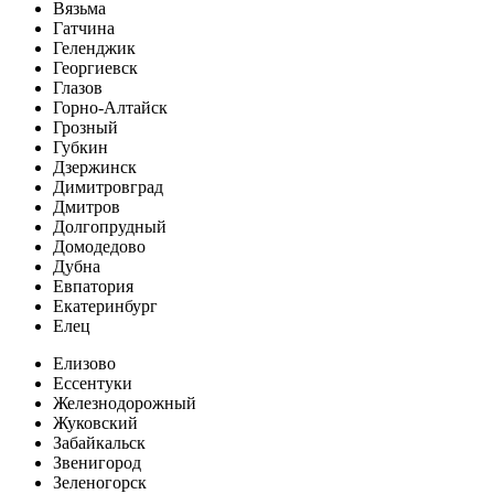
Вязьма
Гатчина
Геленджик
Георгиевск
Глазов
Горно-Алтайск
Грозный
Губкин
Дзержинск
Димитровград
Дмитров
Долгопрудный
Домодедово
Дубна
Евпатория
Екатеринбург
Елец
Елизово
Ессентуки
Железнодорожный
Жуковский
Забайкальск
Звенигород
Зеленогорск