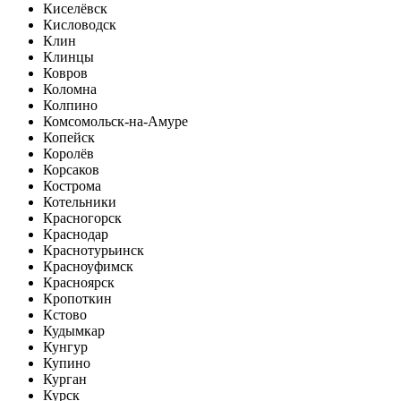
Киселёвск
Кисловодск
Клин
Клинцы
Ковров
Коломна
Колпино
Комсомольск-на-Амуре
Копейск
Королёв
Корсаков
Кострома
Котельники
Красногорск
Краснодар
Краснотурьинск
Красноуфимск
Красноярск
Кропоткин
Кстово
Кудымкар
Кунгур
Купино
Курган
Курск