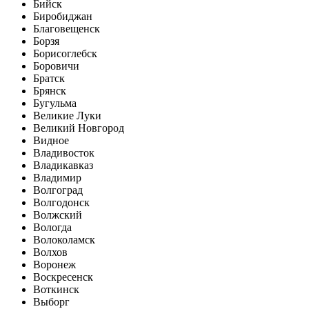
Бийск
Биробиджан
Благовещенск
Борзя
Борисоглебск
Боровичи
Братск
Брянск
Бугульма
Великие Луки
Великий Новгород
Видное
Владивосток
Владикавказ
Владимир
Волгоград
Волгодонск
Волжский
Вологда
Волоколамск
Волхов
Воронеж
Воскресенск
Воткинск
Выборг