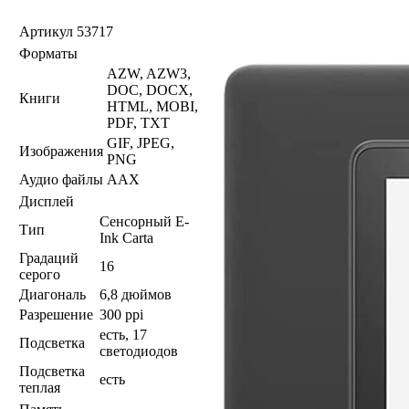
Артикул
53717
Форматы
AZW, AZW3,
DOC, DOCX,
Книги
HTML, MOBI,
PDF, TXT
GIF, JPEG,
Изображения
PNG
Аудио файлы
AAX
Дисплей
Сенсорный E-
Тип
Ink Carta
Градаций
16
серого
Диагональ
6,8 дюймов
Разрешение
300 ppi
есть, 17
Подсветка
светодиодов
Подсветка
есть
теплая