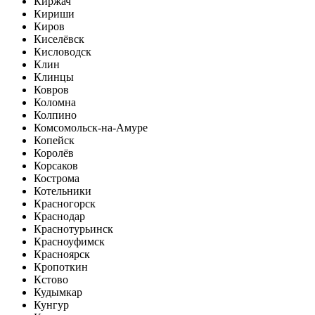
Киржач
Кириши
Киров
Киселёвск
Кисловодск
Клин
Клинцы
Ковров
Коломна
Колпино
Комсомольск-на-Амуре
Копейск
Королёв
Корсаков
Кострома
Котельники
Красногорск
Краснодар
Краснотурьинск
Красноуфимск
Красноярск
Кропоткин
Кстово
Кудымкар
Кунгур