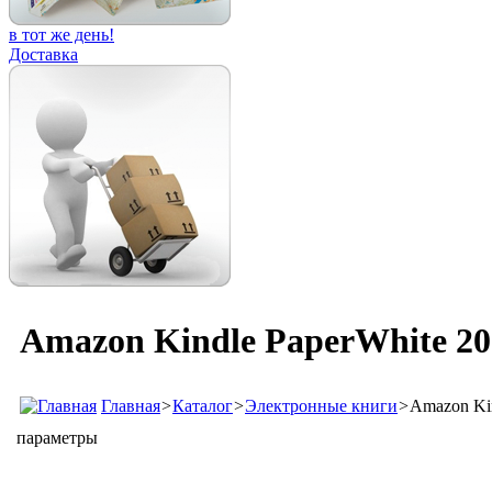
в тот же день!
Доставка
Amazon Kindle PaperWhite 202
Главная
>
Каталог
>
Электронные книги
>
Amazon Kin
параметры