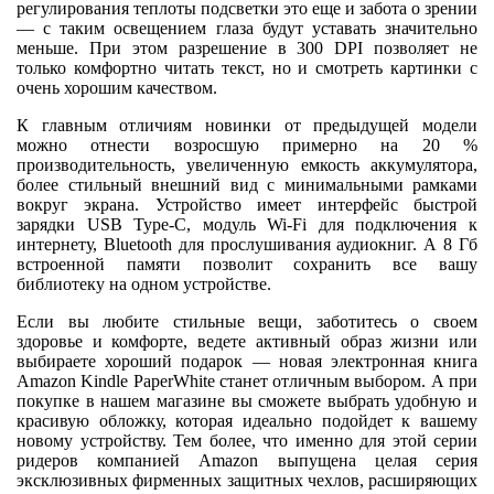
регулирования теплоты подсветки это еще и забота о зрении
— с таким освещением глаза будут уставать значительно
меньше. При этом разрешение в 300 DPI позволяет не
только комфортно читать текст, но и смотреть картинки с
очень хорошим качеством.
К главным отличиям новинки от предыдущей модели
можно отнести возросшую примерно на 20 %
производительность, увеличенную емкость аккумулятора,
более стильный внешний вид с минимальными рамками
вокруг экрана. Устройство имеет интерфейс быстрой
зарядки USB Type-C, модуль Wi-Fi для подключения к
интернету, Bluetooth для прослушивания аудиокниг. А 8 Гб
встроенной памяти позволит сохранить все вашу
библиотеку на одном устройстве.
Если вы любите стильные вещи, заботитесь о своем
здоровье и комфорте, ведете активный образ жизни или
выбираете хороший подарок — новая электронная книга
Amazon Kindle PaperWhite станет отличным выбором. А при
покупке в нашем магазине вы сможете выбрать удобную и
красивую обложку, которая идеально подойдет к вашему
новому устройству. Тем более, что именно для этой серии
ридеров компанией Amazon выпущена целая серия
эксклюзивных фирменных защитных чехлов, расширяющих