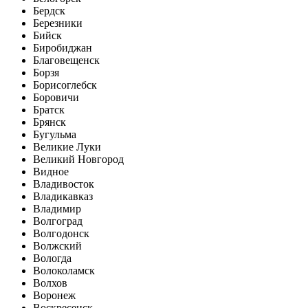
Бердск
Березники
Бийск
Биробиджан
Благовещенск
Борзя
Борисоглебск
Боровичи
Братск
Брянск
Бугульма
Великие Луки
Великий Новгород
Видное
Владивосток
Владикавказ
Владимир
Волгоград
Волгодонск
Волжский
Вологда
Волоколамск
Волхов
Воронеж
Воскресенск