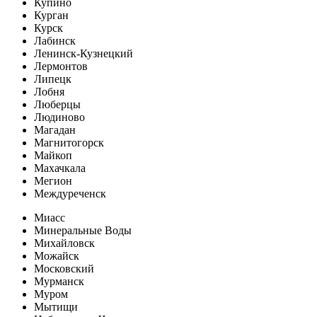
Купино
Курган
Курск
Лабинск
Ленинск-Кузнецкий
Лермонтов
Липецк
Лобня
Люберцы
Людиново
Магадан
Магнитогорск
Майкоп
Махачкала
Мегион
Междуреченск
Миасс
Минеральные Воды
Михайловск
Можайск
Московский
Мурманск
Муром
Мытищи