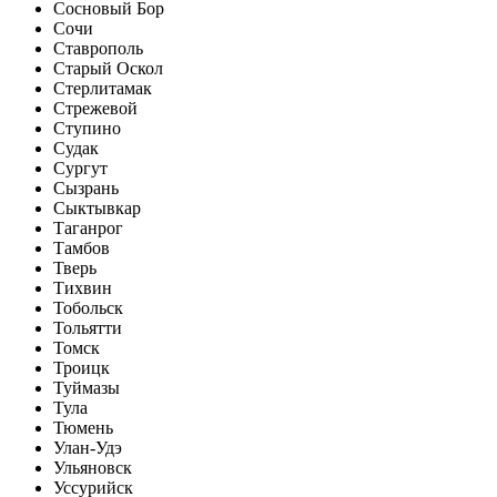
Сосновый Бор
Сочи
Ставрополь
Старый Оскол
Стерлитамак
Стрежевой
Ступино
Судак
Сургут
Сызрань
Сыктывкар
Таганрог
Тамбов
Тверь
Тихвин
Тобольск
Тольятти
Томск
Троицк
Туймазы
Тула
Тюмень
Улан-Удэ
Ульяновск
Уссурийск