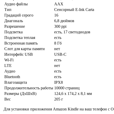
Аудио файлы
AAX
Тип
Сенсорный E-Ink Carta
Градаций серого
16
Диагональ
6,8 дюймов
Разрешение
300 ppi
Подсветка
есть, 17 светодиодов
Подсветка теплая
есть
Встроенная память
8 Гб
Слот для карты памяти
нет
Интерфейс USB
USB-C
Wi-Fi
есть
LTE
нет
Аудио
есть
Bluetooth
есть
Влагозащита
IPX8
Продолжительность работы
10000 страниц
Размеры (ДхШхВ)
124,6 x 174,2 x 8,1 мм
Вес
205 г
Для установки приложения Amazon Kindle на ваш телефон с О