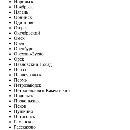
Норильск
Ноябрьск
Нягань
Обнинск
Одинцово
Озерск
Октябрьский
Омск
Орел
Оренбург
Орехово-Зуево
Орск
Павловский Посад
Пенза
Первоуральск
Пермь
Петрозаводск
Петропавловск-Камчатский
Подольск
Прокопьевск
Псков
Пушкино
Пятигорск
Раменское
Рассказово