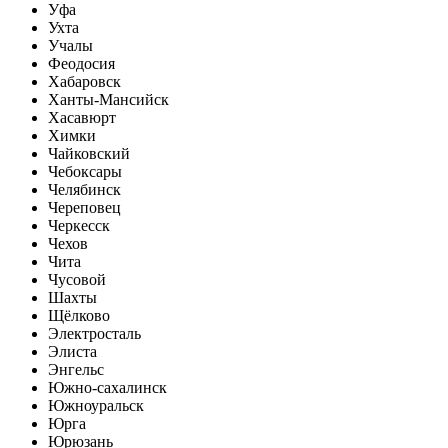
Уфа
Ухта
Учалы
Феодосия
Хабаровск
Ханты-Мансийск
Хасавюрт
Химки
Чайковский
Чебоксары
Челябинск
Череповец
Черкесск
Чехов
Чита
Чусовой
Шахты
Щёлково
Электросталь
Элиста
Энгельс
Южно-сахалинск
Южноуральск
Юрга
Юрюзань