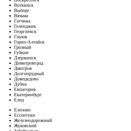
Воткинск
Выборг
Вязьма
Гатчина
Геленджик
Георгиевск
Глазов
Горно-Алтайск
Грозный
Губкин
Дзержинск
Димитровград
Дмитров
Долгопрудный
Домодедово
Дубна
Евпатория
Екатеринбург
Елец
Елизово
Ессентуки
Железнодорожный
Жуковский
Забайкальск