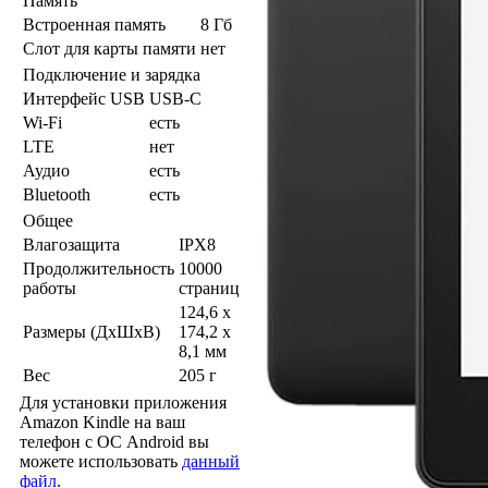
Память
Встроенная память
8 Гб
Слот для карты памяти
нет
Подключение и зарядка
Интерфейс USB
USB-C
Wi-Fi
есть
LTE
нет
Аудио
есть
Bluetooth
есть
Общее
Влагозащита
IPX8
Продолжительность
10000
работы
страниц
124,6 x
Размеры (ДхШхВ)
174,2 x
8,1 мм
Вес
205 г
Для установки приложения
Amazon Kindle на ваш
телефон с ОС Android вы
можете использовать
данный
файл
.