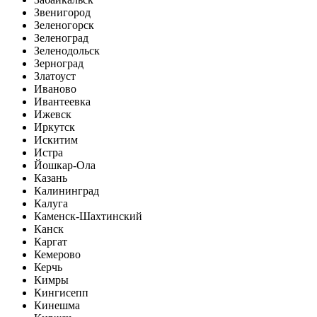
Звенигород
Зеленогорск
Зеленоград
Зеленодольск
Зерноград
Златоуст
Иваново
Ивантеевка
Ижевск
Иркутск
Искитим
Истра
Йошкар-Ола
Казань
Калининград
Калуга
Каменск-Шахтинский
Канск
Каргат
Кемерово
Керчь
Кимры
Кингисепп
Кинешма