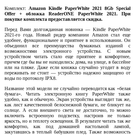
Комплект:
Amazon Kindle PaperWhite 2021 8Gb Special
Offer + обложка ReaderONE PaperWhite 2021. При
покупке комплекта предоставляется скидка.
Перед Вами долгожданная новинка — Kindle PaperWhite
2021-го года. Новый ридер компании Amazon стал еще
удобнее, функциональнее и приятнее в использовании. Он
объединил все преимущества бумажных изданий с
возможностями электронного устройства. С новым
устройством читать стало еще приятнее и комфортнее,
причем где бы вы не находились: дома, на улице, в бассейне
или на пляже. Даже если книжка случайно угодит в воду
переживать не стоит — устройство надежно защищено от
воды по протоколу IPХ8.
Название этой модели не случайно переводится как «белая
бумага». Читать электронную книгу PaperWhite также
удобно, как и обычную. Экран устройства выглядит так же,
как лист качественной белоснежной бумаги, не бликует на
солнце. А если внешнего света не достаточно, то можно
включить встроенную подсветку, настроив не только
яркость, но и теплоту освещения. В результате читать так же
комфортно, как под домашней настольной лампой,
закутавшись в теплый бабушкин плед. Также возможность