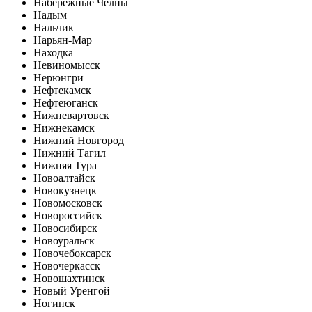
Набережные Челны
Надым
Нальчик
Нарьян-Мар
Находка
Невиномысск
Нерюнгри
Нефтекамск
Нефтеюганск
Нижневартовск
Нижнекамск
Нижний Новгород
Нижний Тагил
Нижняя Тура
Новоалтайск
Новокузнецк
Новомосковск
Новороссийск
Новосибирск
Новоуральск
Новочебоксарск
Новочеркасск
Новошахтинск
Новый Уренгой
Ногинск