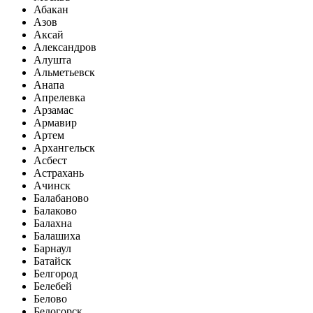
Абакан
Азов
Аксай
Александров
Алушта
Альметьевск
Анапа
Апрелевка
Арзамас
Армавир
Артем
Архангельск
Асбест
Астрахань
Ачинск
Балабаново
Балаково
Балахна
Балашиха
Барнаул
Батайск
Белгород
Белебей
Белово
Белогорск