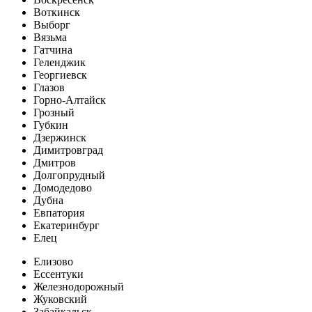
Воткинск
Выборг
Вязьма
Гатчина
Геленджик
Георгиевск
Глазов
Горно-Алтайск
Грозный
Губкин
Дзержинск
Димитровград
Дмитров
Долгопрудный
Домодедово
Дубна
Евпатория
Екатеринбург
Елец
Елизово
Ессентуки
Железнодорожный
Жуковский
Забайкальск