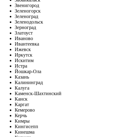
Звенигород
Зеленогорск
Зеленоград
Зеленодольск
Зерноград
Златоуст
Иваново
Ивантеевка
Ижевск
Иркутск
Искитим
Истра
Йошкар-Ола
Казань
Калининград
Калуга
Каменск-Шахтинский
Канск
Каргат
Кемерово
Керчь
Кимры
Кингисепп
Кинешма