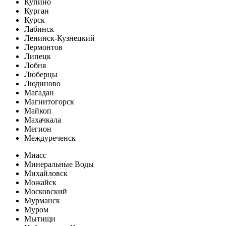
Купино
Курган
Курск
Лабинск
Ленинск-Кузнецкий
Лермонтов
Липецк
Лобня
Люберцы
Людиново
Магадан
Магнитогорск
Майкоп
Махачкала
Мегион
Междуреченск
Миасс
Минеральные Воды
Михайловск
Можайск
Московский
Мурманск
Муром
Мытищи