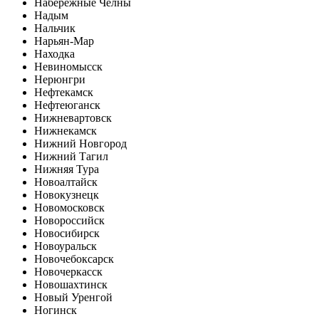
Набережные Челны
Надым
Нальчик
Нарьян-Мар
Находка
Невиномысск
Нерюнгри
Нефтекамск
Нефтеюганск
Нижневартовск
Нижнекамск
Нижний Новгород
Нижний Тагил
Нижняя Тура
Новоалтайск
Новокузнецк
Новомосковск
Новороссийск
Новосибирск
Новоуральск
Новочебоксарск
Новочеркасск
Новошахтинск
Новый Уренгой
Ногинск