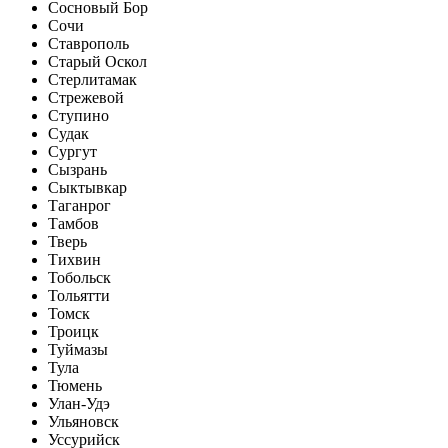
Сосновый Бор
Сочи
Ставрополь
Старый Оскол
Стерлитамак
Стрежевой
Ступино
Судак
Сургут
Сызрань
Сыктывкар
Таганрог
Тамбов
Тверь
Тихвин
Тобольск
Тольятти
Томск
Троицк
Туймазы
Тула
Тюмень
Улан-Удэ
Ульяновск
Уссурийск