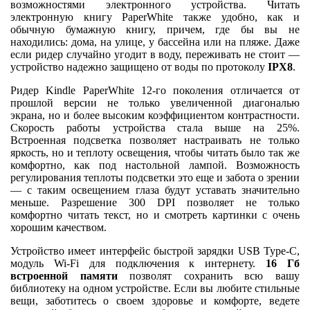
возможностями электронного устройства. Читать
электронную книгу PaperWhite также удобно, как и
обычную бумажную книгу, причем, где бы вы не
находились: дома, на улице, у бассейна или на пляже. Даже
если ридер случайно угодит в воду, переживать не стоит —
устройство надежно защищено от воды по протоколу
IPХ8
.
Ридер Kindle PaperWhite 12-го поколения отличается от
прошлой версии не только увеличенной диагональю
экрана, но и более высоким коэффициентом контрастности.
Скорость работы устройства стала выше на 25%.
Встроенная подсветка позволяет настраивать не только
яркость, но и теплоту освещения, чтобы читать было так же
комфортно, как под настольной лампой. Возможность
регулирования теплоты подсветки это еще и забота о зрении
— с таким освещением глаза будут уставать значительно
меньше. Разрешение 300 DPI позволяет не только
комфортно читать текст, но и смотреть картинки с очень
хорошим качеством.
Устройство имеет интерфейс быстрой зарядки USB Type-C,
модуль Wi-Fi для подключения к интернету.
16 Гб
встроенной памяти
позволят сохранить всю вашу
библиотеку на одном устройстве. Если вы любите стильные
вещи, заботитесь о своем здоровье и комфорте, ведете