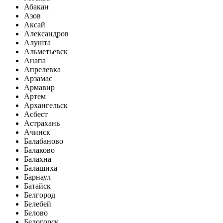
Абакан
Азов
Аксай
Александров
Алушта
Альметьевск
Анапа
Апрелевка
Арзамас
Армавир
Артем
Архангельск
Асбест
Астрахань
Ачинск
Балабаново
Балаково
Балахна
Балашиха
Барнаул
Батайск
Белгород
Белебей
Белово
Белогорск