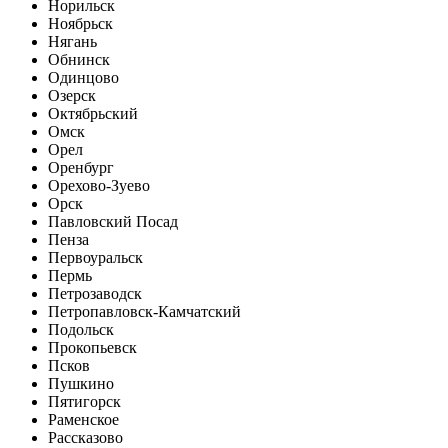
Норильск
Ноябрьск
Нягань
Обнинск
Одинцово
Озерск
Октябрьский
Омск
Орел
Оренбург
Орехово-Зуево
Орск
Павловский Посад
Пенза
Первоуральск
Пермь
Петрозаводск
Петропавловск-Камчатский
Подольск
Прокопьевск
Псков
Пушкино
Пятигорск
Раменское
Рассказово