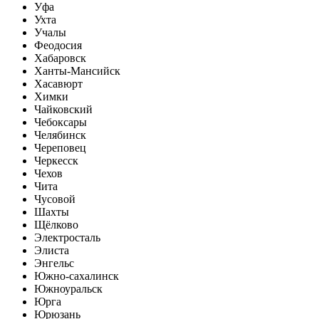
Уфа
Ухта
Учалы
Феодосия
Хабаровск
Ханты-Мансийск
Хасавюрт
Химки
Чайковский
Чебоксары
Челябинск
Череповец
Черкесск
Чехов
Чита
Чусовой
Шахты
Щёлково
Электросталь
Элиста
Энгельс
Южно-сахалинск
Южноуральск
Юрга
Юрюзань