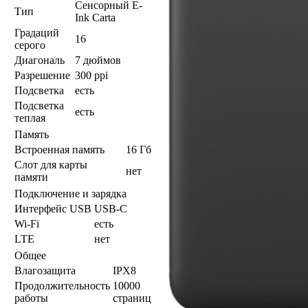
Сенсорный E-
Тип
Ink Carta
Градаций
16
серого
Диагональ
7 дюймов
Разрешение
300 ppi
Подсветка
есть
Подсветка
есть
теплая
Память
Встроенная память
16 Гб
Слот для карты
нет
памяти
Подключение и зарядка
Интерфейс USB
USB-C
Wi-Fi
есть
LTE
нет
Общее
Влагозащита
IPX8
Продолжительность
10000
работы
страниц