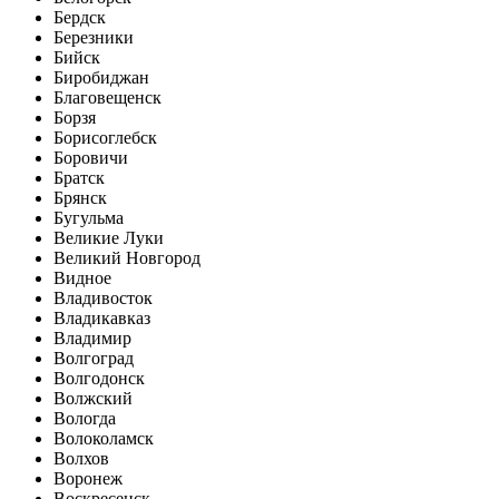
Бердск
Березники
Бийск
Биробиджан
Благовещенск
Борзя
Борисоглебск
Боровичи
Братск
Брянск
Бугульма
Великие Луки
Великий Новгород
Видное
Владивосток
Владикавказ
Владимир
Волгоград
Волгодонск
Волжский
Вологда
Волоколамск
Волхов
Воронеж
Воскресенск