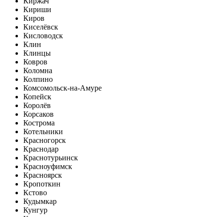
Киржач
Кириши
Киров
Киселёвск
Кисловодск
Клин
Клинцы
Ковров
Коломна
Колпино
Комсомольск-на-Амуре
Копейск
Королёв
Корсаков
Кострома
Котельники
Красногорск
Краснодар
Краснотурьинск
Красноуфимск
Красноярск
Кропоткин
Кстово
Кудымкар
Кунгур