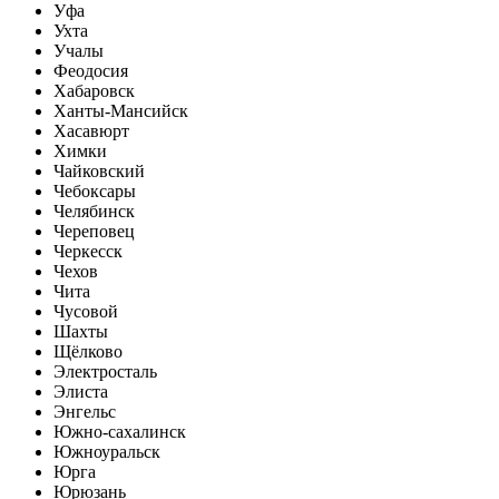
Уфа
Ухта
Учалы
Феодосия
Хабаровск
Ханты-Мансийск
Хасавюрт
Химки
Чайковский
Чебоксары
Челябинск
Череповец
Черкесск
Чехов
Чита
Чусовой
Шахты
Щёлково
Электросталь
Элиста
Энгельс
Южно-сахалинск
Южноуральск
Юрга
Юрюзань