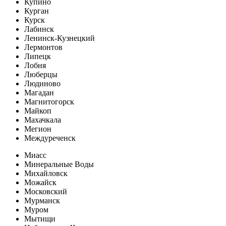
Купино
Курган
Курск
Лабинск
Ленинск-Кузнецкий
Лермонтов
Липецк
Лобня
Люберцы
Людиново
Магадан
Магнитогорск
Майкоп
Махачкала
Мегион
Междуреченск
Миасс
Минеральные Воды
Михайловск
Можайск
Московский
Мурманск
Муром
Мытищи