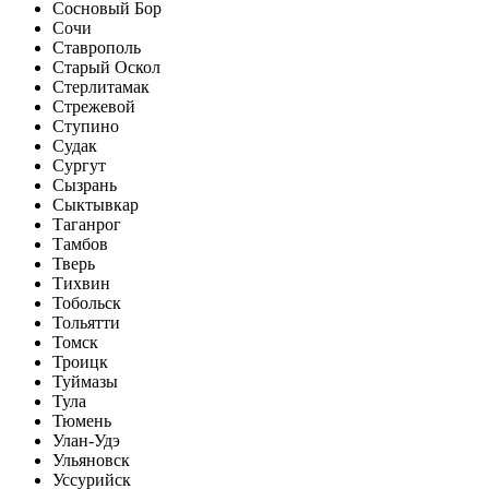
Сосновый Бор
Сочи
Ставрополь
Старый Оскол
Стерлитамак
Стрежевой
Ступино
Судак
Сургут
Сызрань
Сыктывкар
Таганрог
Тамбов
Тверь
Тихвин
Тобольск
Тольятти
Томск
Троицк
Туймазы
Тула
Тюмень
Улан-Удэ
Ульяновск
Уссурийск