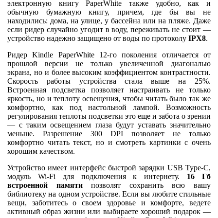
электронную книгу PaperWhite также удобно, как и
обычную бумажную книгу, причем, где бы вы не
находились: дома, на улице, у бассейна или на пляже. Даже
если ридер случайно угодит в воду, переживать не стоит —
устройство надежно защищено от воды по протоколу
IPХ8
.
Ридер Kindle PaperWhite 12-го поколения отличается от
прошлой версии не только увеличенной диагональю
экрана, но и более высоким коэффициентом контрастности.
Скорость работы устройства стала выше на 25%.
Встроенная подсветка позволяет настраивать не только
яркость, но и теплоту освещения, чтобы читать было так же
комфортно, как под настольной лампой. Возможность
регулирования теплоты подсветки это еще и забота о зрении
— с таким освещением глаза будут уставать значительно
меньше. Разрешение 300 DPI позволяет не только
комфортно читать текст, но и смотреть картинки с очень
хорошим качеством.
Устройство имеет интерфейс быстрой зарядки USB Type-C,
модуль Wi-Fi для подключения к интернету.
16 Гб
встроенной памяти
позволят сохранить всю вашу
библиотеку на одном устройстве. Если вы любите стильные
вещи, заботитесь о своем здоровье и комфорте, ведете
активный образ жизни или выбираете хороший подарок —