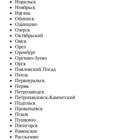
Норильск
Ноябрьск
Нягань
Обнинск
Одинцово
Озерск
Октябрьский
Омск
Орел
Оренбург
Орехово-Зуево
Орск
Павловский Посад
Пенза
Первоуральск
Пермь
Петрозаводск
Петропавловск-Камчатский
Подольск
Прокопьевск
Псков
Пушкино
Пятигорск
Раменское
Рассказово