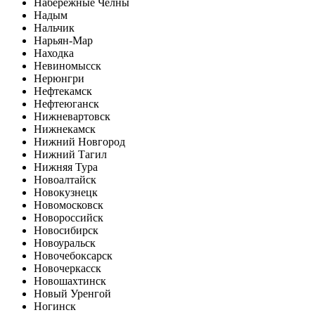
Набережные Челны
Надым
Нальчик
Нарьян-Мар
Находка
Невиномысск
Нерюнгри
Нефтекамск
Нефтеюганск
Нижневартовск
Нижнекамск
Нижний Новгород
Нижний Тагил
Нижняя Тура
Новоалтайск
Новокузнецк
Новомосковск
Новороссийск
Новосибирск
Новоуральск
Новочебоксарск
Новочеркасск
Новошахтинск
Новый Уренгой
Ногинск