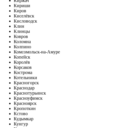
Киржач
Кириши
Киров
Киселёвск
Кисловодск
Клин
Клинцы
Ковров
Коломна
Колпино
Комсомольск-на-Амуре
Копейск
Королёв
Корсаков
Кострома
Котельники
Красногорск
Краснодар
Краснотурьинск
Красноуфимск
Красноярск
Кропоткин
Кстово
Кудымкар
Кунгур