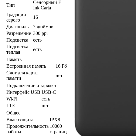
Сенсорный E-
Тип
Ink Carta
Градаций
16
серого
Диагональ
7 дюймов
Разрешение
300 ppi
Подсветка
есть
Подсветка
есть
теплая
Память
Встроенная память
16 Гб
Слот для карты
нет
памяти
Подключение и зарядка
Интерфейс USB
USB-C
Wi-Fi
есть
LTE
нет
Общее
Влагозащита
IPX8
Продолжительность
10000
работы
страниц