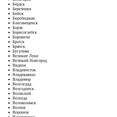
Бердск
Березники
Бийск
Биробиджан
Благовещенск
Борзя
Борисоглебск
Боровичи
Братск
Брянск
Бугульма
Великие Луки
Великий Новгород
Видное
Владивосток
Владикавказ
Владимир
Волгоград
Волгодонск
Волжский
Вологда
Волоколамск
Волхов
Воронеж
Воскресенск