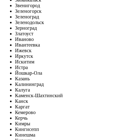
Звенигород
Зеленогорск
Зеленоград
Зеленодольск
Зерноград
Златоуст
Иваново
Ивантеевка
Ижевск
Иркутск
Искитим
Истра
Йошкар-Ола
Казань
Калининград
Калуга
Каменск-Шахтинский
Канск
Каргат
Кемерово
Керчь
Кимры
Кингисепп
Кинешма