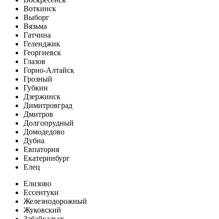
Воткинск
Выборг
Вязьма
Гатчина
Геленджик
Георгиевск
Глазов
Горно-Алтайск
Грозный
Губкин
Дзержинск
Димитровград
Дмитров
Долгопрудный
Домодедово
Дубна
Евпатория
Екатеринбург
Елец
Елизово
Ессентуки
Железнодорожный
Жуковский
Забайкальск