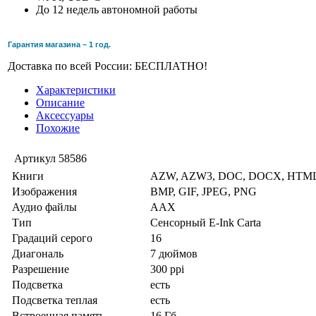
До 12 недель автономной работы
Гарантия магазина – 1 год.
Доставка по всей России: БЕСПЛАТНО!
Характеристики
Описание
Аксессуары
Похожие
Артикул
58586
Книги
AZW, AZW3, DOC, DOCX, HTML
Изображения
BMP, GIF, JPEG, PNG
Аудио файлы
AAX
Тип
Сенсорный E-Ink Carta
Градаций серого
16
Диагональ
7 дюймов
Разрешение
300 ppi
Подсветка
есть
Подсветка теплая
есть
Встроенная память
16 Гб