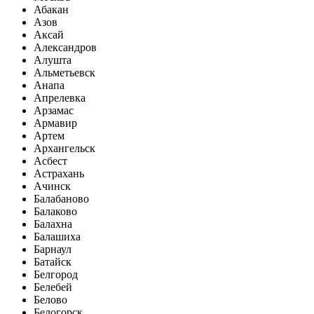
Абакан
Азов
Аксай
Александров
Алушта
Альметьевск
Анапа
Апрелевка
Арзамас
Армавир
Артем
Архангельск
Асбест
Астрахань
Ачинск
Балабаново
Балаково
Балахна
Балашиха
Барнаул
Батайск
Белгород
Белебей
Белово
Белогорск