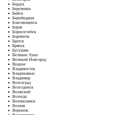
Бердск
Березники
Бийск
Биробиджан
Благовещенск
Борзя
Борисоглебск
Боровичи
Братск
Брянск
Бугульма
Великие Луки
Великий Новгород
Видное
Владивосток
Владикавказ
Владимир
Волгоград
Волгодонск
Волжский
Вологда
Волоколамск
Волхов
Воронеж
Воскресенск