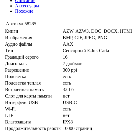
Описание
Аксессуары
Похожие
Артикул
58285
Книги
AZW, AZW3, DOC, DOCX, HTML
Изображения
BMP, GIF, JPEG, PNG
Аудио файлы
AAX
Тип
Сенсорный E-Ink Carta
Градаций серого
16
Диагональ
7 дюймов
Разрешение
300 ppi
Подсветка
есть
Подсветка теплая
есть
Встроенная память
32 Гб
Слот для карты памяти
нет
Интерфейс USB
USB-C
Wi-Fi
есть
LTE
нет
Влагозащита
IPX8
Продолжительность работы
10000 страниц