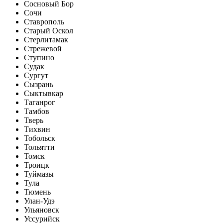
Сосновый Бор
Сочи
Ставрополь
Старый Оскол
Стерлитамак
Стрежевой
Ступино
Судак
Сургут
Сызрань
Сыктывкар
Таганрог
Тамбов
Тверь
Тихвин
Тобольск
Тольятти
Томск
Троицк
Туймазы
Тула
Тюмень
Улан-Удэ
Ульяновск
Уссурийск