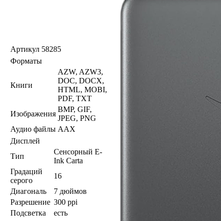
Артикул
58285
Форматы
AZW, AZW3,
DOC, DOCX,
Книги
HTML, MOBI,
PDF, TXT
BMP, GIF,
Изображения
JPEG, PNG
Аудио файлы
AAX
Дисплей
Сенсорный E-
Тип
Ink Carta
Градаций
16
серого
Диагональ
7 дюймов
Разрешение
300 ppi
Подсветка
есть