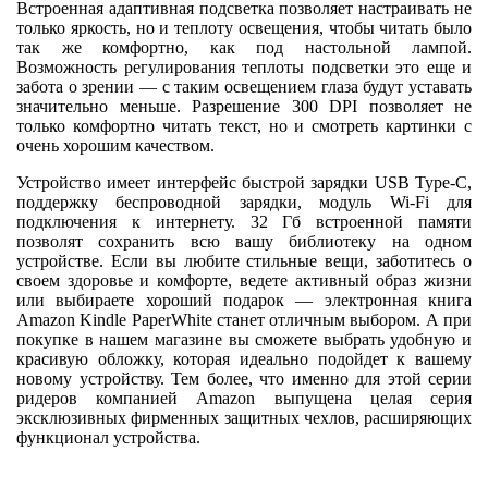
Встроенная адаптивная подсветка позволяет настраивать не
только яркость, но и теплоту освещения, чтобы читать было
так же комфортно, как под настольной лампой.
Возможность регулирования теплоты подсветки это еще и
забота о зрении — с таким освещением глаза будут уставать
значительно меньше. Разрешение 300 DPI позволяет не
только комфортно читать текст, но и смотреть картинки с
очень хорошим качеством.
Устройство имеет интерфейс быстрой зарядки USB Type-C,
поддержку беспроводной зарядки, модуль Wi-Fi для
подключения к интернету. 32 Гб встроенной памяти
позволят сохранить всю вашу библиотеку на одном
устройстве. Если вы любите стильные вещи, заботитесь о
своем здоровье и комфорте, ведете активный образ жизни
или выбираете хороший подарок — электронная книга
Amazon Kindle PaperWhite станет отличным выбором. А при
покупке в нашем магазине вы сможете выбрать удобную и
красивую обложку, которая идеально подойдет к вашему
новому устройству. Тем более, что именно для этой серии
ридеров компанией Amazon выпущена целая серия
эксклюзивных фирменных защитных чехлов, расширяющих
функционал устройства.