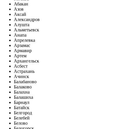
Абакан
Азов
Аксай
Александров
Алушта
Альметьевск
Анапа
Апрелевка
Арзамас
Армавир
Артем
Архангельск
Асбест
Астрахань
Ачинск
Балабаново
Балаково
Балахна
Балашиха
Барнаул
Батайск
Белгород
Белебей
Белово
Белогорск