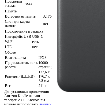
Подсветка
есть
теплая
Память
Встроенная память
32 Гб
Слот для карты
нет
памяти
Подключение и зарядка
Интерфейс USB
USB-C
Wi-Fi
есть
LTE
нет
Общее
Влагозащита
IPX8
Продолжительность
10000
работы
страниц
127,6 x
Размеры (ДхШхВ)
176,7 x
7,8 мм
Вес
211 г
Для установки приложения
Amazon Kindle на ваш
телефон с ОС Android вы
можете использовать
данный