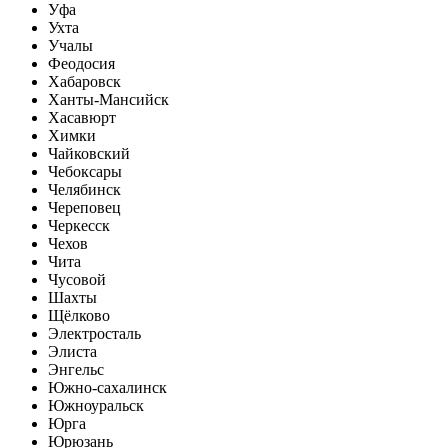
Уфа
Ухта
Учалы
Феодосия
Хабаровск
Ханты-Мансийск
Хасавюрт
Химки
Чайковский
Чебоксары
Челябинск
Череповец
Черкесск
Чехов
Чита
Чусовой
Шахты
Щёлково
Электросталь
Элиста
Энгельс
Южно-сахалинск
Южноуральск
Юрга
Юрюзань