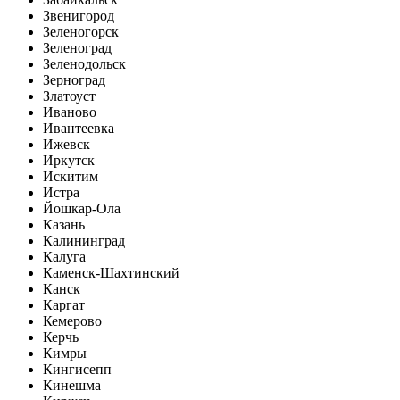
Звенигород
Зеленогорск
Зеленоград
Зеленодольск
Зерноград
Златоуст
Иваново
Ивантеевка
Ижевск
Иркутск
Искитим
Истра
Йошкар-Ола
Казань
Калининград
Калуга
Каменск-Шахтинский
Канск
Каргат
Кемерово
Керчь
Кимры
Кингисепп
Кинешма