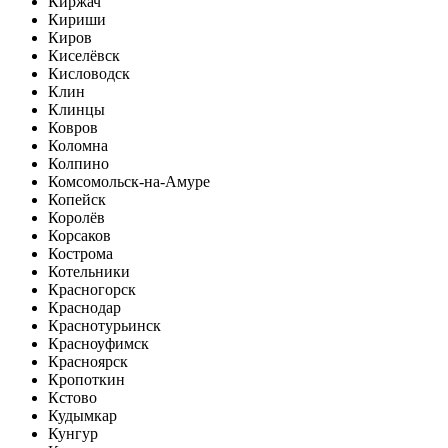
Киржач
Кириши
Киров
Киселёвск
Кисловодск
Клин
Клинцы
Ковров
Коломна
Колпино
Комсомольск-на-Амуре
Копейск
Королёв
Корсаков
Кострома
Котельники
Красногорск
Краснодар
Краснотурьинск
Красноуфимск
Красноярск
Кропоткин
Кстово
Кудымкар
Кунгур