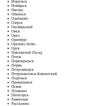
Норильск
Ноябрьск
Нягань
Обнинск
Одинцово
Озерск
Октябрьский
Омск
Орел
Оренбург
Орехово-Зуево
Орск
Павловский Посад
Пенза
Первоуральск
Пермь
Петрозаводск
Петропавловск-Камчатский
Подольск
Прокопьевск
Псков
Пушкино
Пятигорск
Раменское
Рассказово