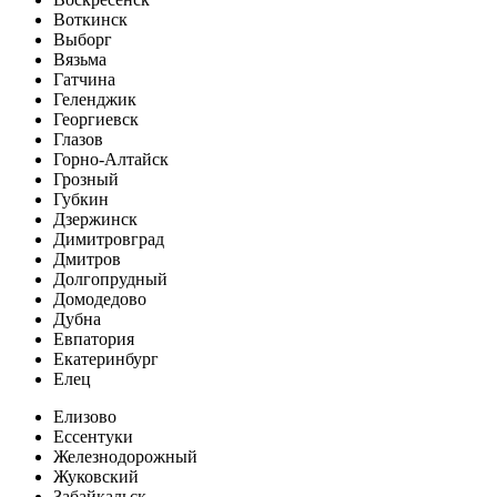
Воткинск
Выборг
Вязьма
Гатчина
Геленджик
Георгиевск
Глазов
Горно-Алтайск
Грозный
Губкин
Дзержинск
Димитровград
Дмитров
Долгопрудный
Домодедово
Дубна
Евпатория
Екатеринбург
Елец
Елизово
Ессентуки
Железнодорожный
Жуковский
Забайкальск