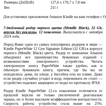
Размеры (ДхШхВ)
127,6 x 176,7 x 7,8 мм
Вес
211 г
Для установки приложения Amazon Kindle на ваш телефон с О
7-дюймовый ридер черного цвета (Metallic Black), 32 Gb,
версия без рекламы
. 12 поколение.
Выпускается с октября
2024 года.
Перед Вами один из самых популярных ридеров в мире —
Kindle PaperWhite 12 Gen Signature Edition (32 GB) в корпусе
черного (Metallic Black) цвета. Ридер от компании Amazon
объединил все преимущества бумажных изданий с
возможностями электронного устройства. Читать
электронную книгу PaperWhite также удобно, как и
обычную бумажную книгу, причем, где бы вы не
находились: дома, на улице, у бассейна или на пляже. Даже
если ридер случайно угодит в воду, переживать не стоит —
устройство надежно защищено от воды по протоколу IPХ8.
Ридер Kindle PaperWhite 12-го поколения отличается от
прошлой версии не только увеличенной диагональю
экрана, но и более высоким коэффициентом контрастности.
Скорость работы устройства стала выше на 25%.