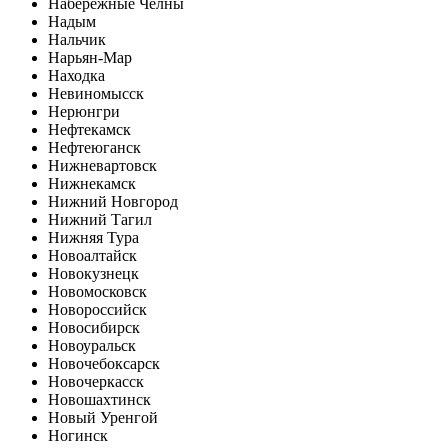
Набережные Челны
Надым
Нальчик
Нарьян-Мар
Находка
Невиномысск
Нерюнгри
Нефтекамск
Нефтеюганск
Нижневартовск
Нижнекамск
Нижний Новгород
Нижний Тагил
Нижняя Тура
Новоалтайск
Новокузнецк
Новомосковск
Новороссийск
Новосибирск
Новоуральск
Новочебоксарск
Новочеркасск
Новошахтинск
Новый Уренгой
Ногинск