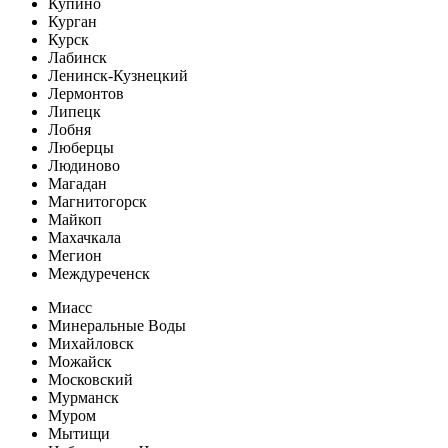
Купино
Курган
Курск
Лабинск
Ленинск-Кузнецкий
Лермонтов
Липецк
Лобня
Люберцы
Людиново
Магадан
Магнитогорск
Майкоп
Махачкала
Мегион
Междуреченск
Миасс
Минеральные Воды
Михайловск
Можайск
Московский
Мурманск
Муром
Мытищи