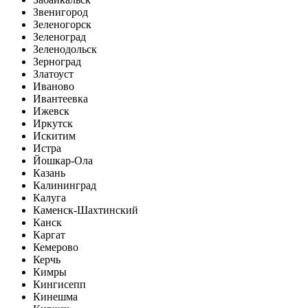
Звенигород
Зеленогорск
Зеленоград
Зеленодольск
Зерноград
Златоуст
Иваново
Ивантеевка
Ижевск
Иркутск
Искитим
Истра
Йошкар-Ола
Казань
Калининград
Калуга
Каменск-Шахтинский
Канск
Каргат
Кемерово
Керчь
Кимры
Кингисепп
Кинешма