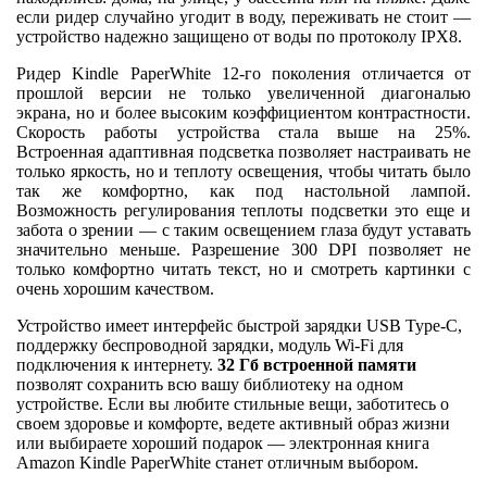
если ридер случайно угодит в воду, переживать не стоит —
устройство надежно защищено от воды по протоколу IPХ8.
Ридер Kindle PaperWhite 12-го поколения отличается от
прошлой версии не только увеличенной диагональю
экрана, но и более высоким коэффициентом контрастности.
Скорость работы устройства стала выше на 25%.
Встроенная адаптивная подсветка позволяет настраивать не
только яркость, но и теплоту освещения, чтобы читать было
так же комфортно, как под настольной лампой.
Возможность регулирования теплоты подсветки это еще и
забота о зрении — с таким освещением глаза будут уставать
значительно меньше. Разрешение 300 DPI позволяет не
только комфортно читать текст, но и смотреть картинки с
очень хорошим качеством.
Устройство имеет интерфейс быстрой зарядки USB Type-C,
поддержку беспроводной зарядки, модуль Wi-Fi для
подключения к интернету.
32 Гб встроенной памяти
позволят сохранить всю вашу библиотеку на одном
устройстве. Если вы любите стильные вещи, заботитесь о
своем здоровье и комфорте, ведете активный образ жизни
или выбираете хороший подарок — электронная книга
Amazon Kindle PaperWhite станет отличным выбором.