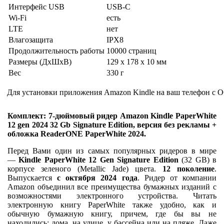
Интерфейс USB
USB-C
Wi-Fi
есть
LTE
нет
Влагозащита
IPX8
Продолжительность работы
10000 страниц
Размеры (ДхШхВ)
129 x 178 x 10 мм
Вес
330 г
Для установки приложения Amazon Kindle на ваш телефон с О
Комплект: 7-дюймовый ридер Amazon Kindle PaperWhite
12 gen 2024 32 Gb Signature Edition, версия без рекламы +
обложка ReaderONE PaperWhite 2024.
Перед Вами один из самых популярных ридеров в мире
—
Kindle PaperWhite 12 Gen Signature Edition
(32 GB) в
корпусе зеленого (Metallic Jade) цвета.
12 поколение
.
Выпускается
с октября 2024 года
. Ридер от компании
Amazon объединил все преимущества бумажных изданий с
возможностями электронного устройства. Читать
электронную книгу PaperWhite также удобно, как и
обычную бумажную книгу, причем, где бы вы не
находились: дома, на улице, у бассейна или на пляже. Даже