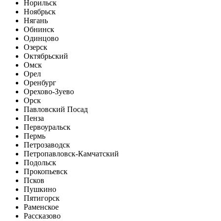
Норильск
Ноябрьск
Нягань
Обнинск
Одинцово
Озерск
Октябрьский
Омск
Орел
Оренбург
Орехово-Зуево
Орск
Павловский Посад
Пенза
Первоуральск
Пермь
Петрозаводск
Петропавловск-Камчатский
Подольск
Прокопьевск
Псков
Пушкино
Пятигорск
Раменское
Рассказово