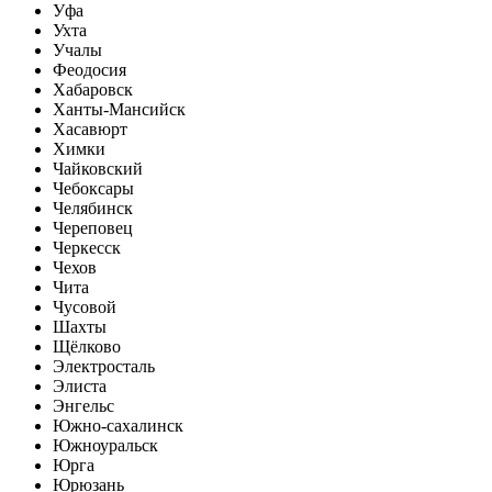
Уфа
Ухта
Учалы
Феодосия
Хабаровск
Ханты-Мансийск
Хасавюрт
Химки
Чайковский
Чебоксары
Челябинск
Череповец
Черкесск
Чехов
Чита
Чусовой
Шахты
Щёлково
Электросталь
Элиста
Энгельс
Южно-сахалинск
Южноуральск
Юрга
Юрюзань