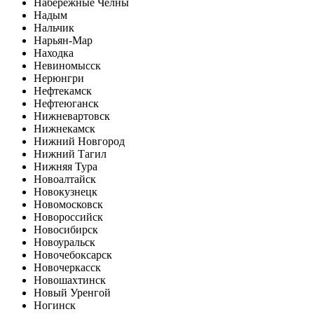
Набережные Челны
Надым
Нальчик
Нарьян-Мар
Находка
Невиномысск
Нерюнгри
Нефтекамск
Нефтеюганск
Нижневартовск
Нижнекамск
Нижний Новгород
Нижний Тагил
Нижняя Тура
Новоалтайск
Новокузнецк
Новомосковск
Новороссийск
Новосибирск
Новоуральск
Новочебоксарск
Новочеркасск
Новошахтинск
Новый Уренгой
Ногинск