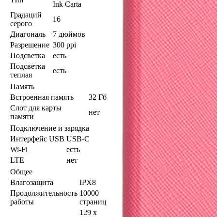
Ink Carta
Градаций
16
серого
Диагональ
7 дюймов
Разрешение
300 ppi
Подсветка
есть
Подсветка
есть
теплая
Память
Встроенная память
32 Гб
Слот для карты
нет
памяти
Подключение и зарядка
Интерфейс USB
USB-C
Wi-Fi
есть
LTE
нет
Общее
Влагозащита
IPX8
Продолжительность
10000
работы
страниц
129 x