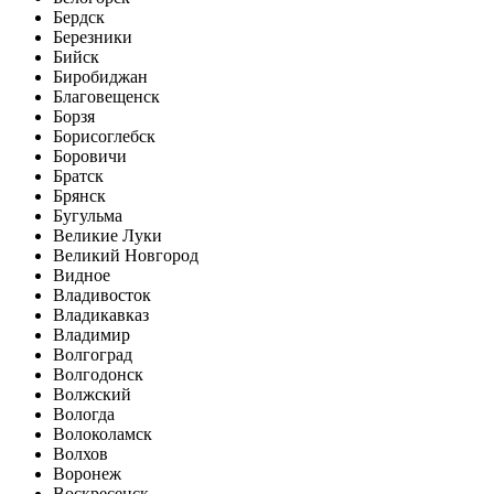
Бердск
Березники
Бийск
Биробиджан
Благовещенск
Борзя
Борисоглебск
Боровичи
Братск
Брянск
Бугульма
Великие Луки
Великий Новгород
Видное
Владивосток
Владикавказ
Владимир
Волгоград
Волгодонск
Волжский
Вологда
Волоколамск
Волхов
Воронеж
Воскресенск