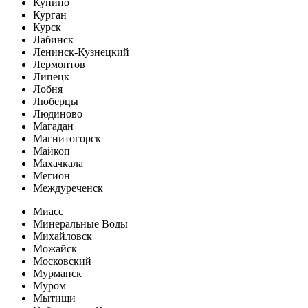
Купино
Курган
Курск
Лабинск
Ленинск-Кузнецкий
Лермонтов
Липецк
Лобня
Люберцы
Людиново
Магадан
Магнитогорск
Майкоп
Махачкала
Мегион
Междуреченск
Миасс
Минеральные Воды
Михайловск
Можайск
Московский
Мурманск
Муром
Мытищи