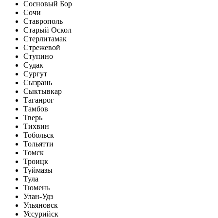
Сосновый Бор
Сочи
Ставрополь
Старый Оскол
Стерлитамак
Стрежевой
Ступино
Судак
Сургут
Сызрань
Сыктывкар
Таганрог
Тамбов
Тверь
Тихвин
Тобольск
Тольятти
Томск
Троицк
Туймазы
Тула
Тюмень
Улан-Удэ
Ульяновск
Уссурийск