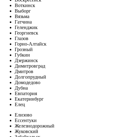
Воткинск
Выборг
Вязьма
Гатчина
Геленджик
Георгиевск
Глазов
Горно-Алтайск
Грозный
Губкин
Дзержинск
Димитровград
Дмитров
Долгопрудный
Домодедово
Дубна
Евпатория
Екатеринбург
Елец
Елизово
Ессентуки
Железнодорожный
Жуковский
Забайкальск