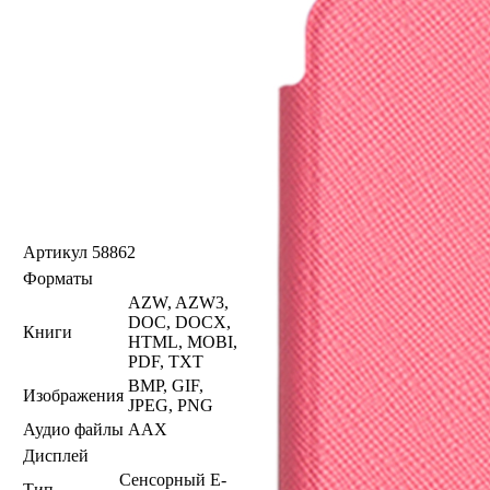
Артикул
58862
Форматы
AZW, AZW3,
DOC, DOCX,
Книги
HTML, MOBI,
PDF, TXT
BMP, GIF,
Изображения
JPEG, PNG
Аудио файлы
AAX
Дисплей
Сенсорный E-
Тип