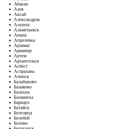
Абакан
Азов
Аксай
Александров
Алушта
Альметьевск
Анапа
Апрелевка
Арзамас
Армавир
Артем
Архангельск
Асбест
Астрахань
Ачинск
Балабаново
Балаково
Балахна
Балашиха
Барнаул
Батайск
Белгород
Белебей
Белово
Белогорск