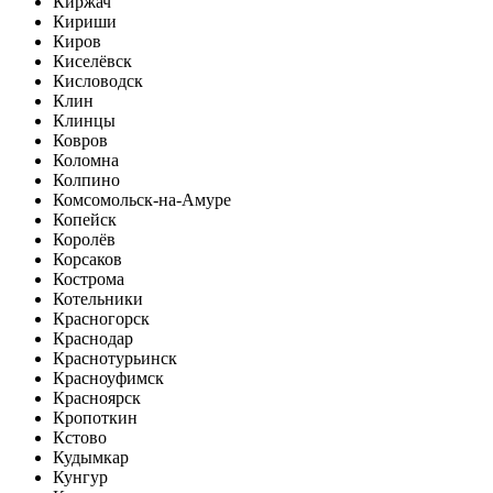
Киржач
Кириши
Киров
Киселёвск
Кисловодск
Клин
Клинцы
Ковров
Коломна
Колпино
Комсомольск-на-Амуре
Копейск
Королёв
Корсаков
Кострома
Котельники
Красногорск
Краснодар
Краснотурьинск
Красноуфимск
Красноярск
Кропоткин
Кстово
Кудымкар
Кунгур