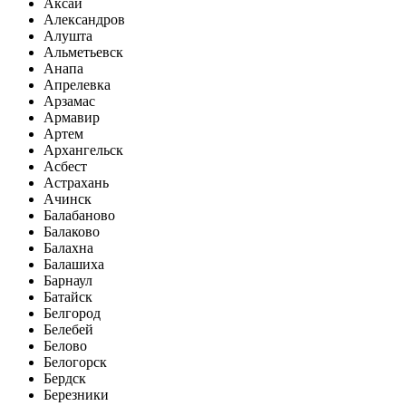
Аксай
Александров
Алушта
Альметьевск
Анапа
Апрелевка
Арзамас
Армавир
Артем
Архангельск
Асбест
Астрахань
Ачинск
Балабаново
Балаково
Балахна
Балашиха
Барнаул
Батайск
Белгород
Белебей
Белово
Белогорск
Бердск
Березники