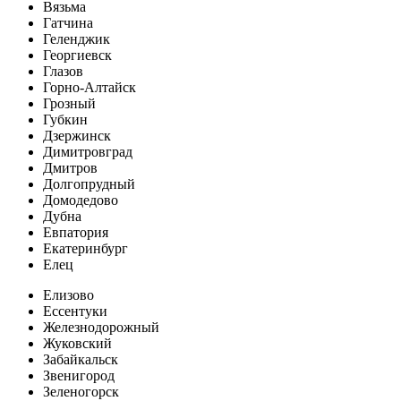
Вязьма
Гатчина
Геленджик
Георгиевск
Глазов
Горно-Алтайск
Грозный
Губкин
Дзержинск
Димитровград
Дмитров
Долгопрудный
Домодедово
Дубна
Евпатория
Екатеринбург
Елец
Елизово
Ессентуки
Железнодорожный
Жуковский
Забайкальск
Звенигород
Зеленогорск