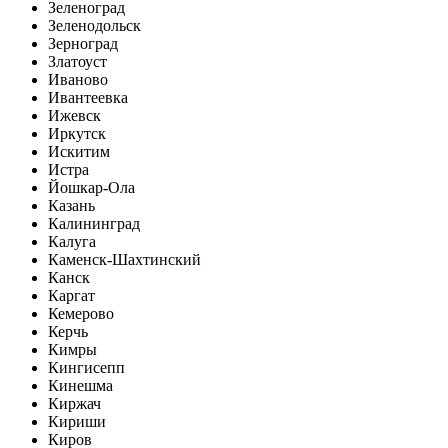
Зеленоград
Зеленодольск
Зерноград
Златоуст
Иваново
Ивантеевка
Ижевск
Иркутск
Искитим
Истра
Йошкар-Ола
Казань
Калининград
Калуга
Каменск-Шахтинский
Канск
Каргат
Кемерово
Керчь
Кимры
Кингисепп
Кинешма
Киржач
Кириши
Киров