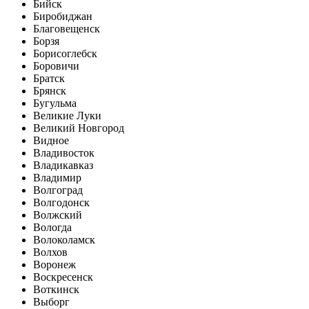
Бийск
Биробиджан
Благовещенск
Борзя
Борисоглебск
Боровичи
Братск
Брянск
Бугульма
Великие Луки
Великий Новгород
Видное
Владивосток
Владикавказ
Владимир
Волгоград
Волгодонск
Волжский
Вологда
Волоколамск
Волхов
Воронеж
Воскресенск
Воткинск
Выборг