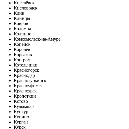
Киселёвск
Кисловодск
Клин
Клинцы
Ковров
Коломна
Колпино
Комсомольск-на-Амуре
Копейск
Королёв
Корсаков
Кострома
Котельники
Красногорск
Краснодар
Краснотурьинск
Красноуфимск
Красноярск
Кропоткин
Кстово
Кудымкар
Кунгур
Купино
Курган
Курск