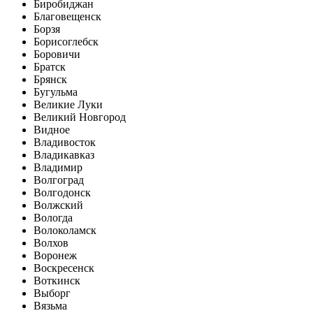
Биробиджан
Благовещенск
Борзя
Борисоглебск
Боровичи
Братск
Брянск
Бугульма
Великие Луки
Великий Новгород
Видное
Владивосток
Владикавказ
Владимир
Волгоград
Волгодонск
Волжский
Вологда
Волоколамск
Волхов
Воронеж
Воскресенск
Воткинск
Выборг
Вязьма