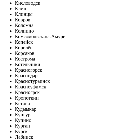
Кисловодск
Клин
Клинцы
Ковров
Коломна
Колпино
Комсомольск-на-Амуре
Копейск
Королёв
Корсаков
Кострома
Котельники
Красногорск
Краснодар
Краснотурьинск
Красноуфимск
Красноярск
Кропоткин
Кстово
Кудымкар
Кунгур
Купино
Курган
Курск
Лабинск