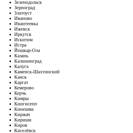
Зеленодольск
Зерноград
Златоуст
Иваново
Ивантеевка
Ижевск
Иркутск
Искитим
Истра
Йошкар-Ола
Казань
Калининград
Калуга
Каменск-Шахтинский
Канск
Каргат
Кемерово
Керчь
Кимры
Кингисепп
Кинешма
Киржач
Кириши
Киров
Киселёвск