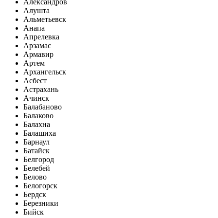
Александров
Алушта
Альметьевск
Анапа
Апрелевка
Арзамас
Армавир
Артем
Архангельск
Асбест
Астрахань
Ачинск
Балабаново
Балаково
Балахна
Балашиха
Барнаул
Батайск
Белгород
Белебей
Белово
Белогорск
Бердск
Березники
Бийск