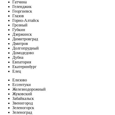
Гатчина
Геленджик
Георгиевск
Глазов
Горно-Алтайск
Грозный
Губкин
Дзержинск
Димитровград
Дмитров
Долгопрудный
Домодедово
Дубна
Евпатория
Екатеринбург
Елец
Елизово
Ессентуки
Железнодорожный
Жуковский
Забайкальск
Звенигород
Зеленогорск
Зеленоград