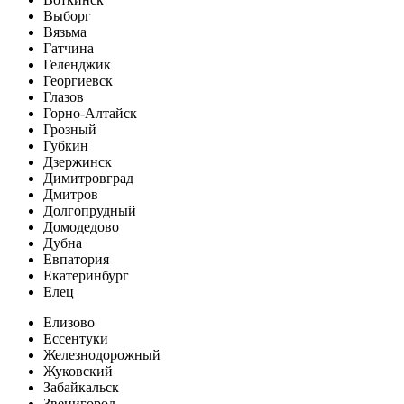
Выборг
Вязьма
Гатчина
Геленджик
Георгиевск
Глазов
Горно-Алтайск
Грозный
Губкин
Дзержинск
Димитровград
Дмитров
Долгопрудный
Домодедово
Дубна
Евпатория
Екатеринбург
Елец
Елизово
Ессентуки
Железнодорожный
Жуковский
Забайкальск
Звенигород