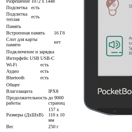
Разрешение
1072 x 1448
Подсветка
есть
Подсветка
есть
теплая
Память
Встроенная память
16 Гб
Слот для карты
нет
памяти
Подключение и зарядка
Интерфейс USB
USB-C
Wi-Fi
есть
Аудио
есть
Bluetooth
есть
Общее
Влагозащита
IPX8
Продолжительность
до 9000
работы
страниц
157 x
Размеры (ДхШхВ)
110 x 10
мм
Вес
250 г