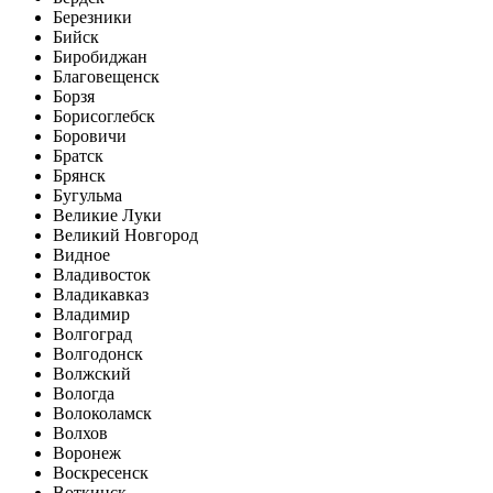
Березники
Бийск
Биробиджан
Благовещенск
Борзя
Борисоглебск
Боровичи
Братск
Брянск
Бугульма
Великие Луки
Великий Новгород
Видное
Владивосток
Владикавказ
Владимир
Волгоград
Волгодонск
Волжский
Вологда
Волоколамск
Волхов
Воронеж
Воскресенск
Воткинск