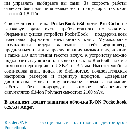
им управлять выбираете вы сами. За скорость работы
отвечает быстрый четырехъядерный процессор с тактовой
частотой 1,8 ГГц.
Современная начинка
PocketBook 634 Verse Pro Color
не
разочарует даже очень требовательного пользователя.
Фирменная фишка устройств PocketBook — поддержка всех
известных форматов электронных книг. Музыкальные
возможности ридера включают в себя аудиоплеер,
предназначенный для прослушивания музыки и аудиокниг,
а также ПО для чтения текстов вслух. К устройству можно
подключить наушники или колонки как по Bluetooth, так и с
помощью переходника с USB-C на 3,5 мм. Имеется удобная
сортировка книг, поиск по библиотеке, пользовательская
настройка размеров и гарнитур шрифтов. Довершает
достоинства модели внушительное время автономной
работы без подзарядки, которое обеспечивает
аккумулятор (Li-Ion Polymer) емкостью 2100 мАч.
В комплект входит защитная обложка R-ON Pocketbook
629/634 Anger.
ReaderONE — официальный платиновый дистрибутор
Pocketbook.