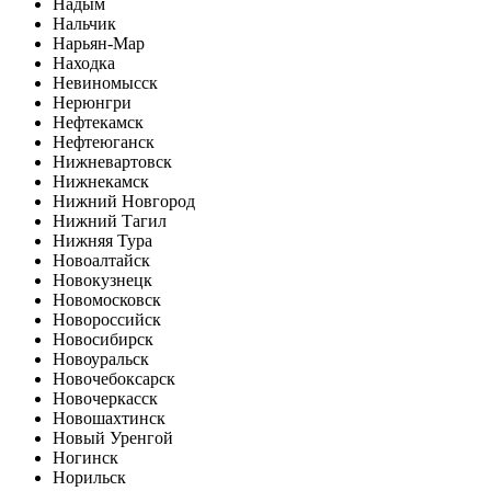
Надым
Нальчик
Нарьян-Мар
Находка
Невиномысск
Нерюнгри
Нефтекамск
Нефтеюганск
Нижневартовск
Нижнекамск
Нижний Новгород
Нижний Тагил
Нижняя Тура
Новоалтайск
Новокузнецк
Новомосковск
Новороссийск
Новосибирск
Новоуральск
Новочебоксарск
Новочеркасск
Новошахтинск
Новый Уренгой
Ногинск
Норильск