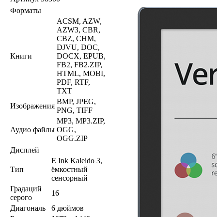
Форматы
ACSM, AZW,
AZW3, CBR,
CBZ, CHM,
DJVU, DOC,
Книги
DOCX, EPUB,
FB2, FB2.ZIP,
HTML, MOBI,
PDF, RTF,
TXT
BMP, JPEG,
Изображения
PNG, TIFF
MP3, MP3.ZIP,
Аудио файлы
OGG,
OGG.ZIP
Дисплей
E Ink Kaleido 3,
Тип
ёмкостный
сенсорный
Градаций
16
серого
Диагональ
6 дюймов