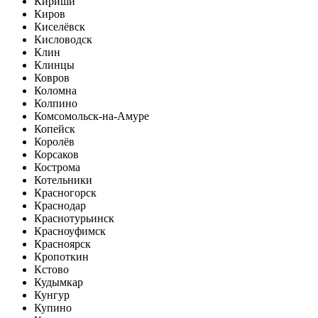
Кириши
Киров
Киселёвск
Кисловодск
Клин
Клинцы
Ковров
Коломна
Колпино
Комсомольск-на-Амуре
Копейск
Королёв
Корсаков
Кострома
Котельники
Красногорск
Краснодар
Краснотурьинск
Красноуфимск
Красноярск
Кропоткин
Кстово
Кудымкар
Кунгур
Купино