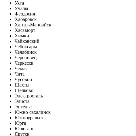
Ухта
Учалы
Феодосия
Хабаровск
Ханты-Мансийск
Хасавюрт
Химки
Чайковский
Чебоксары
Челябинск
Череповец
Черкесск
Чехов
Чита
Чусовой
Шахты
Щёлково
Электросталь
Элиста
Энгельс
Южно-сахалинск
Южноуральск
Юрга
Юрюзань
Якутск