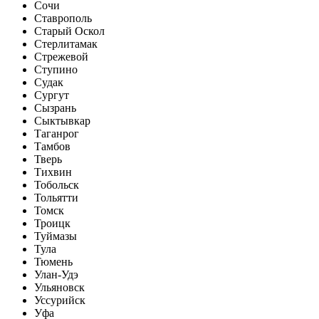
Сочи
Ставрополь
Старый Оскол
Стерлитамак
Стрежевой
Ступино
Судак
Сургут
Сызрань
Сыктывкар
Таганрог
Тамбов
Тверь
Тихвин
Тобольск
Тольятти
Томск
Троицк
Туймазы
Тула
Тюмень
Улан-Удэ
Ульяновск
Уссурийск
Уфа