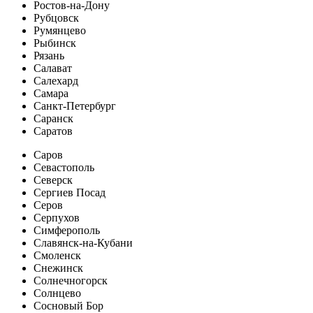
Ростов-на-Дону
Рубцовск
Румянцево
Рыбинск
Рязань
Салават
Салехард
Самара
Санкт-Петербург
Саранск
Саратов
Саров
Севастополь
Северск
Сергиев Посад
Серов
Серпухов
Симферополь
Славянск-на-Кубани
Смоленск
Снежинск
Солнечногорск
Солнцево
Сосновый Бор