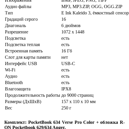
Изображения
BMP, JPEG, PNG, TIFF
Аудио файлы
MP3, MP3.ZIP, OGG, OGG.ZIP
Тип
E Ink Kaleido 3, ёмкостный сенсо
Градаций серого
16
Диагональ
6 дюймов
Разрешение
1072 x 1448
Подсветка
есть
Подсветка теплая
есть
Встроенная память
16 Гб
Слот для карты памяти
нет
Интерфейс USB
USB-C
Wi-Fi
есть
Аудио
есть
Bluetooth
есть
Влагозащита
IPX8
Продолжительность работы
до 9000 страниц
Размеры (ДхШхВ)
157 x 110 x 10 мм
Вес
250 г
Комплект: PocketBook 634 Verse Pro Color + обложка R-
ON Pocketbook 629/634 Anger.