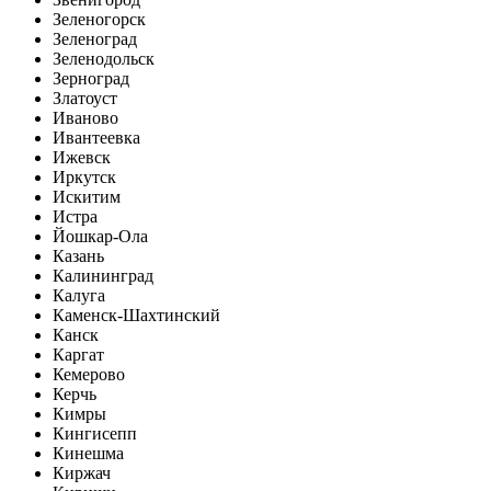
Зеленогорск
Зеленоград
Зеленодольск
Зерноград
Златоуст
Иваново
Ивантеевка
Ижевск
Иркутск
Искитим
Истра
Йошкар-Ола
Казань
Калининград
Калуга
Каменск-Шахтинский
Канск
Каргат
Кемерово
Керчь
Кимры
Кингисепп
Кинешма
Киржач