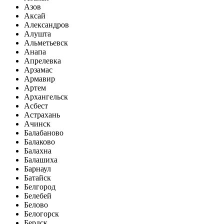
Азов
Аксай
Александров
Алушта
Альметьевск
Анапа
Апрелевка
Арзамас
Армавир
Артем
Архангельск
Асбест
Астрахань
Ачинск
Балабаново
Балаково
Балахна
Балашиха
Барнаул
Батайск
Белгород
Белебей
Белово
Белогорск
Бердск