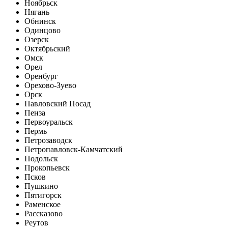
Ноябрьск
Нягань
Обнинск
Одинцово
Озерск
Октябрьский
Омск
Орел
Оренбург
Орехово-Зуево
Орск
Павловский Посад
Пенза
Первоуральск
Пермь
Петрозаводск
Петропавловск-Камчатский
Подольск
Прокопьевск
Псков
Пушкино
Пятигорск
Раменское
Рассказово
Реутов