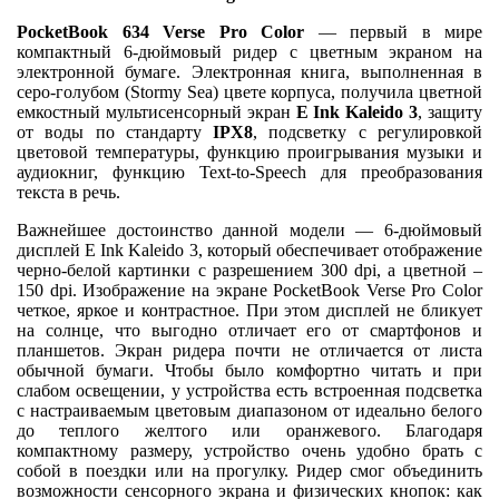
PocketBook 634 Verse Pro Color
— первый в мире
компактный 6-дюймовый ридер с цветным экраном на
электронной бумаге. Электронная книга, выполненная в
серо-голубом (Stormy Sea) цвете корпуса, получила цветной
емкостный мультисенсорный экран
E Ink Kaleido 3
, защиту
от воды по стандарту
IPX8
, подсветку с регулировкой
цветовой температуры, функцию проигрывания музыки и
аудиокниг, функцию Text-to-Speech для преобразования
текста в речь.
Важнейшее достоинство данной модели — 6-дюймовый
дисплей E Ink Kaleido 3, который обеспечивает отображение
черно-белой картинки с разрешением 300 dpi, а цветной –
150 dpi. Изображение на экране PocketBook Verse Pro Color
четкое, яркое и контрастное. При этом дисплей не бликует
на солнце, что выгодно отличает его от смартфонов и
планшетов. Экран ридера почти не отличается от листа
обычной бумаги. Чтобы было комфортно читать и при
слабом освещении, у устройства есть встроенная подсветка
с настраиваемым цветовым диапазоном от идеально белого
до теплого желтого или оранжевого. Благодаря
компактному размеру, устройство очень удобно брать с
собой в поездки или на прогулку. Ридер смог объединить
возможности сенсорного экрана и физических кнопок: как