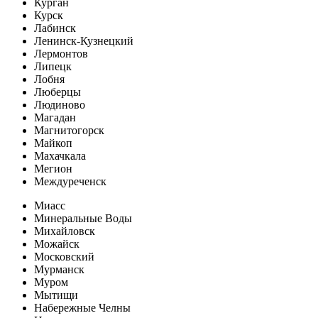
Курган
Курск
Лабинск
Ленинск-Кузнецкий
Лермонтов
Липецк
Лобня
Люберцы
Людиново
Магадан
Магнитогорск
Майкоп
Махачкала
Мегион
Междуреченск
Миасс
Минеральные Воды
Михайловск
Можайск
Московский
Мурманск
Муром
Мытищи
Набережные Челны