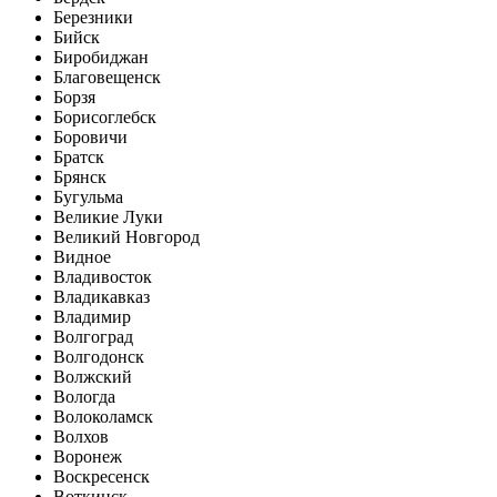
Березники
Бийск
Биробиджан
Благовещенск
Борзя
Борисоглебск
Боровичи
Братск
Брянск
Бугульма
Великие Луки
Великий Новгород
Видное
Владивосток
Владикавказ
Владимир
Волгоград
Волгодонск
Волжский
Вологда
Волоколамск
Волхов
Воронеж
Воскресенск
Воткинск