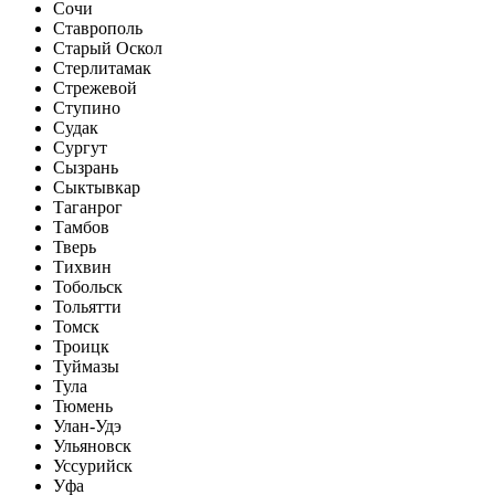
Сочи
Ставрополь
Старый Оскол
Стерлитамак
Стрежевой
Ступино
Судак
Сургут
Сызрань
Сыктывкар
Таганрог
Тамбов
Тверь
Тихвин
Тобольск
Тольятти
Томск
Троицк
Туймазы
Тула
Тюмень
Улан-Удэ
Ульяновск
Уссурийск
Уфа