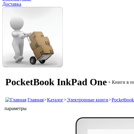
Доставка
PocketBook InkPad One
+ Книги в п
Главная
>
Каталог
>
Электронные книги
>
Pocketbook
параметры