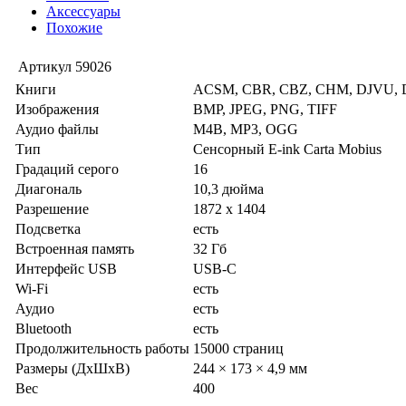
Аксессуары
Похожие
Артикул
59026
Книги
ACSM, CBR, CBZ, CHM, DJVU, D
Изображения
BMP, JPEG, PNG, TIFF
Аудио файлы
M4B, MP3, OGG
Тип
Сенсорный E-ink Carta Mobius
Градаций серого
16
Диагональ
10,3 дюйма
Разрешение
1872 х 1404
Подсветка
есть
Встроенная память
32 Гб
Интерфейс USB
USB-C
Wi-Fi
есть
Аудио
есть
Bluetooth
есть
Продолжительность работы
15000 страниц
Размеры (ДхШхВ)
244 × 173 × 4,9 мм
Вес
400