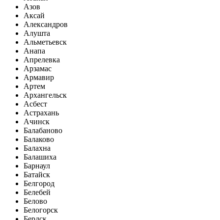
Азов
Аксай
Александров
Алушта
Альметьевск
Анапа
Апрелевка
Арзамас
Армавир
Артем
Архангельск
Асбест
Астрахань
Ачинск
Балабаново
Балаково
Балахна
Балашиха
Барнаул
Батайск
Белгород
Белебей
Белово
Белогорск
Бердск