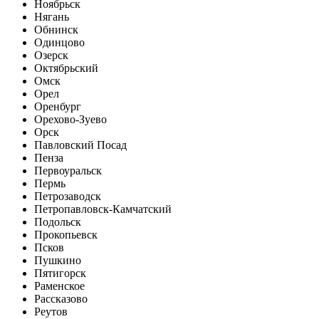
Ноябрьск
Нягань
Обнинск
Одинцово
Озерск
Октябрьский
Омск
Орел
Оренбург
Орехово-Зуево
Орск
Павловский Посад
Пенза
Первоуральск
Пермь
Петрозаводск
Петропавловск-Камчатский
Подольск
Прокопьевск
Псков
Пушкино
Пятигорск
Раменское
Рассказово
Реутов