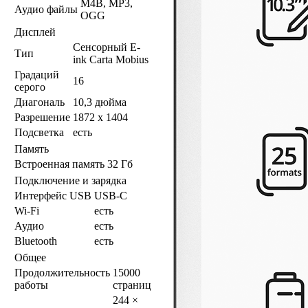
M4B, MP3,
Аудио файлы
OGG
Дисплей
Сенсорный E-
Тип
ink Carta Mobius
Градаций
16
серого
Диагональ
10,3 дюйма
Разрешение
1872 х 1404
Подсветка
есть
Память
Встроенная память
32 Гб
Подключение и зарядка
Интерфейс USB
USB-C
Wi-Fi
есть
Аудио
есть
Bluetooth
есть
Общее
Продолжительность
15000
работы
страниц
244 ×