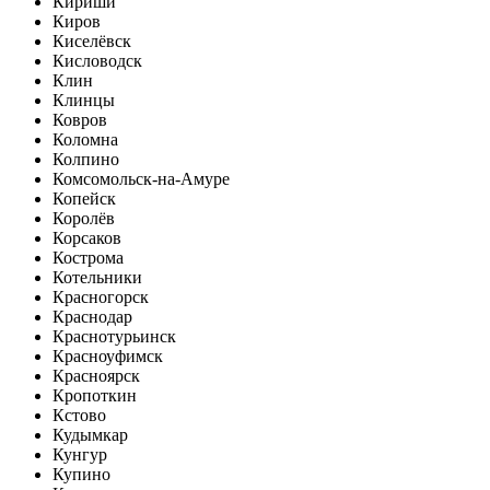
Кириши
Киров
Киселёвск
Кисловодск
Клин
Клинцы
Ковров
Коломна
Колпино
Комсомольск-на-Амуре
Копейск
Королёв
Корсаков
Кострома
Котельники
Красногорск
Краснодар
Краснотурьинск
Красноуфимск
Красноярск
Кропоткин
Кстово
Кудымкар
Кунгур
Купино