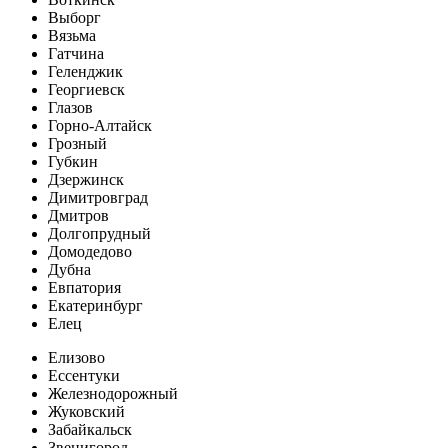
Выборг
Вязьма
Гатчина
Геленджик
Георгиевск
Глазов
Горно-Алтайск
Грозный
Губкин
Дзержинск
Димитровград
Дмитров
Долгопрудный
Домодедово
Дубна
Евпатория
Екатеринбург
Елец
Елизово
Ессентуки
Железнодорожный
Жуковский
Забайкальск
Звенигород