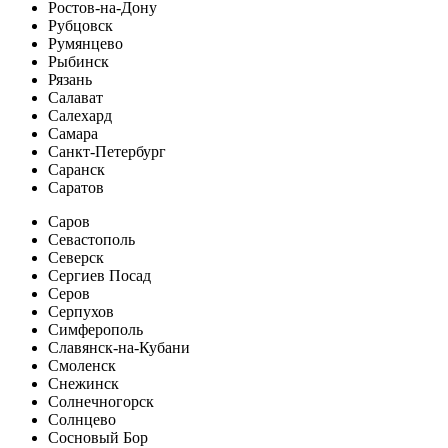
Ростов-на-Дону
Рубцовск
Румянцево
Рыбинск
Рязань
Салават
Салехард
Самара
Санкт-Петербург
Саранск
Саратов
Саров
Севастополь
Северск
Сергиев Посад
Серов
Серпухов
Симферополь
Славянск-на-Кубани
Смоленск
Снежинск
Солнечногорск
Солнцево
Сосновый Бор