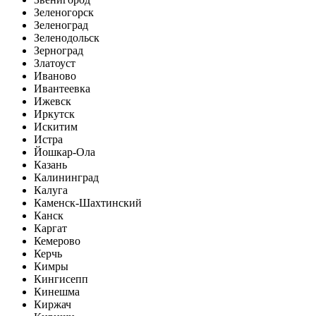
Зеленогорск
Зеленоград
Зеленодольск
Зерноград
Златоуст
Иваново
Ивантеевка
Ижевск
Иркутск
Искитим
Истра
Йошкар-Ола
Казань
Калининград
Калуга
Каменск-Шахтинский
Канск
Каргат
Кемерово
Керчь
Кимры
Кингисепп
Кинешма
Киржач