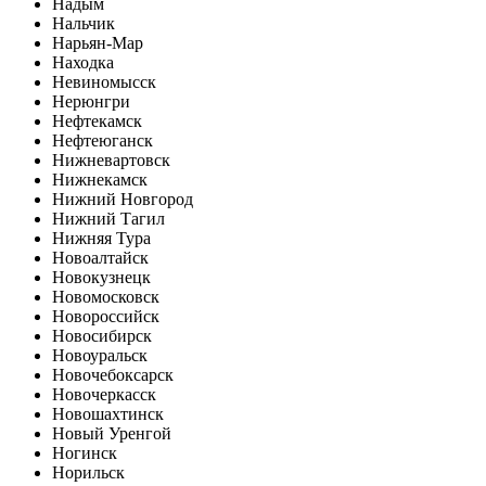
Надым
Нальчик
Нарьян-Мар
Находка
Невиномысск
Нерюнгри
Нефтекамск
Нефтеюганск
Нижневартовск
Нижнекамск
Нижний Новгород
Нижний Тагил
Нижняя Тура
Новоалтайск
Новокузнецк
Новомосковск
Новороссийск
Новосибирск
Новоуральск
Новочебоксарск
Новочеркасск
Новошахтинск
Новый Уренгой
Ногинск
Норильск