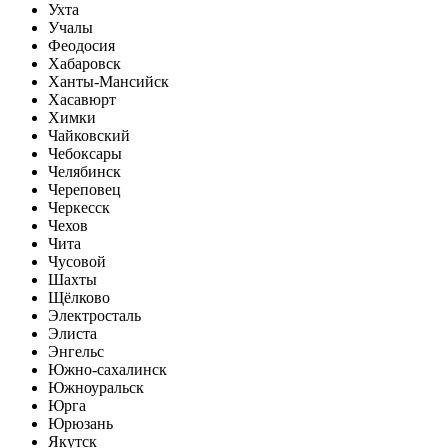
Ухта
Учалы
Феодосия
Хабаровск
Ханты-Мансийск
Хасавюрт
Химки
Чайковский
Чебоксары
Челябинск
Череповец
Черкесск
Чехов
Чита
Чусовой
Шахты
Щёлково
Электросталь
Элиста
Энгельс
Южно-сахалинск
Южноуральск
Юрга
Юрюзань
Якутск