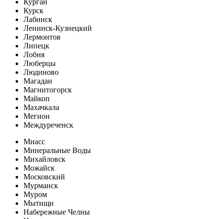
Курган
Курск
Лабинск
Ленинск-Кузнецкий
Лермонтов
Липецк
Лобня
Люберцы
Людиново
Магадан
Магнитогорск
Майкоп
Махачкала
Мегион
Междуреченск
Миасс
Минеральные Воды
Михайловск
Можайск
Московский
Мурманск
Муром
Мытищи
Набережные Челны