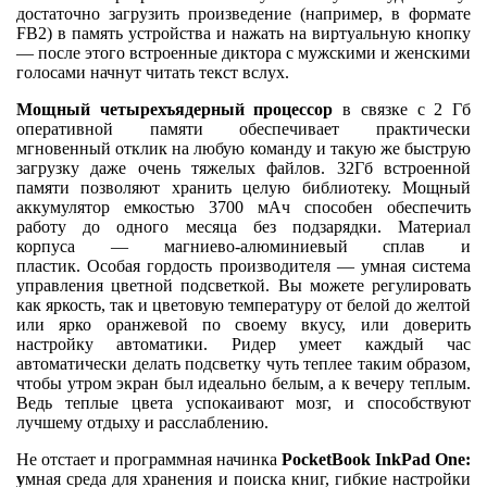
достаточно загрузить произведение (например, в формате
FB2) в память устройства и нажать на виртуальную кнопку
— после этого встроенные диктора с мужскими и женскими
голосами начнут читать текст вслух.
Мощный четырехъядерный процессор
в связке с 2 Гб
оперативной памяти обеспечивает практически
мгновенный отклик на любую команду и такую же быструю
загрузку даже очень тяжелых файлов. 32Гб встроенной
памяти позволяют хранить целую библиотеку. Мощный
аккумулятор емкостью 3700 мАч способен обеспечить
работу до одного месяца без подзарядки. Материал
корпуса — магниево-алюминиевый сплав и
пластик. Особая гордость производителя — умная система
управления цветной подсветкой. Вы можете регулировать
как яркость, так и цветовую температуру от белой до желтой
или ярко оранжевой по своему вкусу, или доверить
настройку автоматики. Ридер умеет каждый час
автоматически делать подсветку чуть теплее таким образом,
чтобы утром экран был идеально белым, а к вечеру теплым.
Ведь теплые цвета успокаивают мозг, и способствуют
лучшему отдыху и расслаблению.
Не отстает и программная начинка
PocketBook InkPad One:
у
мная среда для хранения и поиска книг, гибкие настройки