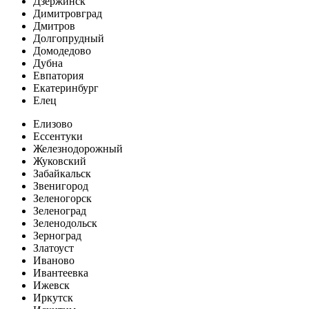
Дзержинск
Димитровград
Дмитров
Долгопрудный
Домодедово
Дубна
Евпатория
Екатеринбург
Елец
Елизово
Ессентуки
Железнодорожный
Жуковский
Забайкальск
Звенигород
Зеленогорск
Зеленоград
Зеленодольск
Зерноград
Златоуст
Иваново
Ивантеевка
Ижевск
Иркутск