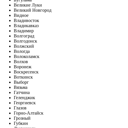
Великие Луки
Великий Новгород
Видное
Владивосток
Владикавказ
Владимир
Волгоград
Волгодонск
Волжский
Вологда
Волоколамск
Волхов
Воронеж
Воскресенск
Воткинск
Выборг
Вязьма
Гатчина
Геленджик
Георгиевск
Глазов
Горно-Алтайск
Грозный
Губкин