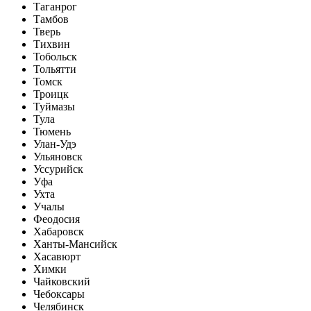
Таганрог
Тамбов
Тверь
Тихвин
Тобольск
Тольятти
Томск
Троицк
Туймазы
Тула
Тюмень
Улан-Удэ
Ульяновск
Уссурийск
Уфа
Ухта
Учалы
Феодосия
Хабаровск
Ханты-Мансийск
Хасавюрт
Химки
Чайковский
Чебоксары
Челябинск