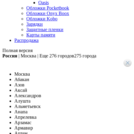
Oasis
Обложки Pocketbook
Обложки Onyx Boox
Обложки Kobo
Зарядки
Защитные пленки
Карты памяти
Распродажа
Полная версия
Россия
|
Москва
|
Еще
276 городов
275 города
Москва
Абакан
Азов
Аксай
Александров
Алушта
Альметьевск
Анапа
Апрелевка
Арзамас
Армавир
Артем