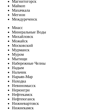
Магнитогорск
Майкоп
Махачкала
Мегион
Междуреченск
Миасс
Минеральные Воды
Михайловск
Можайск
Московский
Мурманск
Муром
Мытищи
Набережные Челны
Надым
Нальчик
Нарьян-Мар
Находка
Невиномысск
Нерюнгри
Нефтекамск
Нефтеюганск
Нижневартовск
Нижнекамск