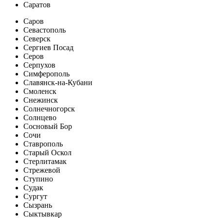
Саратов
Саров
Севастополь
Северск
Сергиев Посад
Серов
Серпухов
Симферополь
Славянск-на-Кубани
Смоленск
Снежинск
Солнечногорск
Солнцево
Сосновый Бор
Сочи
Ставрополь
Старый Оскол
Стерлитамак
Стрежевой
Ступино
Судак
Сургут
Сызрань
Сыктывкар