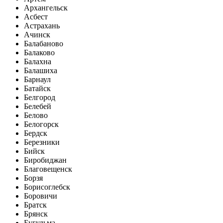
Архангельск
Асбест
Астрахань
Ачинск
Балабаново
Балаково
Балахна
Балашиха
Барнаул
Батайск
Белгород
Белебей
Белово
Белогорск
Бердск
Березники
Бийск
Биробиджан
Благовещенск
Борзя
Борисоглебск
Боровичи
Братск
Брянск
Бугульма