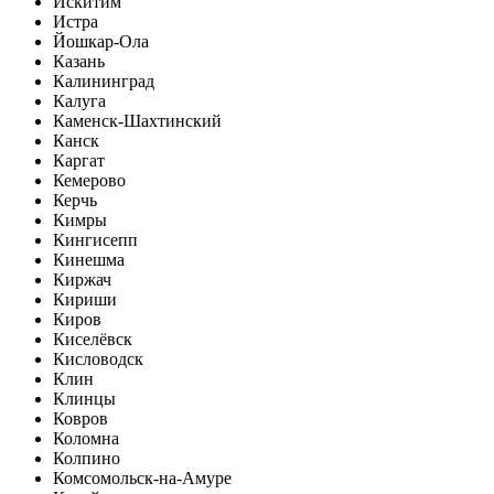
Искитим
Истра
Йошкар-Ола
Казань
Калининград
Калуга
Каменск-Шахтинский
Канск
Каргат
Кемерово
Керчь
Кимры
Кингисепп
Кинешма
Киржач
Кириши
Киров
Киселёвск
Кисловодск
Клин
Клинцы
Ковров
Коломна
Колпино
Комсомольск-на-Амуре