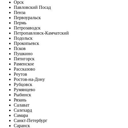
Орск
Павловский Посад
Пенза
Первоуральск
Пермь
Петрозаводск
Петропавловск-Камчатский
Подольск
Прокопьевск
Псков
Пушкино
Пятигорск
Раменское
Рассказово
Реутов
Ростов-на-Дону
Рубцовск
Румянцево
Рыбинск
Рязань
Салават
Салехард
Самара
Санкт-Петербург
Саранск