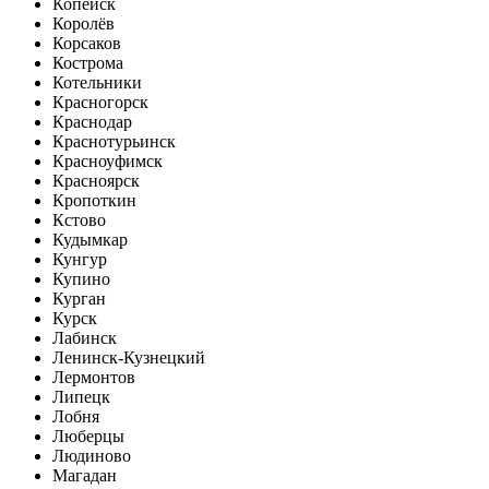
Копейск
Королёв
Корсаков
Кострома
Котельники
Красногорск
Краснодар
Краснотурьинск
Красноуфимск
Красноярск
Кропоткин
Кстово
Кудымкар
Кунгур
Купино
Курган
Курск
Лабинск
Ленинск-Кузнецкий
Лермонтов
Липецк
Лобня
Люберцы
Людиново
Магадан