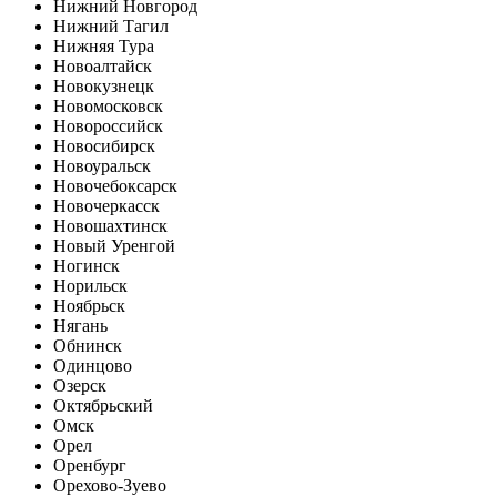
Нижний Новгород
Нижний Тагил
Нижняя Тура
Новоалтайск
Новокузнецк
Новомосковск
Новороссийск
Новосибирск
Новоуральск
Новочебоксарск
Новочеркасск
Новошахтинск
Новый Уренгой
Ногинск
Норильск
Ноябрьск
Нягань
Обнинск
Одинцово
Озерск
Октябрьский
Омск
Орел
Оренбург
Орехово-Зуево