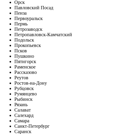
Орск
Павловский Посад
Пенза
Первоуральск
Пермь
Петрозаводск
Петропавловск-Камчатский
Подольск
Прокопьевск
Псков
Пушкино
Пятигорск
Раменское
Рассказово
Реутов
Ростов-на-Дону
Рубцовск
Румянцево
Рыбинск
Рязань
Салават
Салехард
Самара
Санкт-Петербург
Саранск