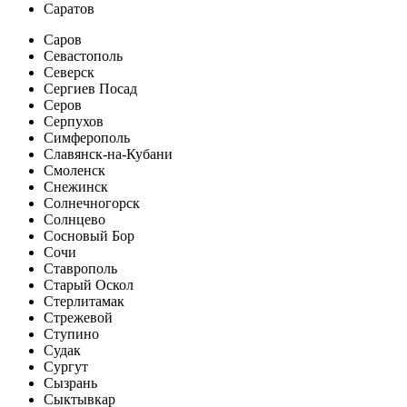
Саратов
Саров
Севастополь
Северск
Сергиев Посад
Серов
Серпухов
Симферополь
Славянск-на-Кубани
Смоленск
Снежинск
Солнечногорск
Солнцево
Сосновый Бор
Сочи
Ставрополь
Старый Оскол
Стерлитамак
Стрежевой
Ступино
Судак
Сургут
Сызрань
Сыктывкар