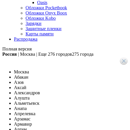
Oasis
Обложки Pocketbook
Обложки Onyx Boox
Обложки Kobo
Зарядки
Защитные пленки
Карты памяти
Распродажа
Полная версия
Россия
|
Москва
|
Еще
276 городов
275 города
Москва
Абакан
Азов
Аксай
Александров
Алушта
Альметьевск
Анапа
Апрелевка
Арзамас
Армавир
Артем