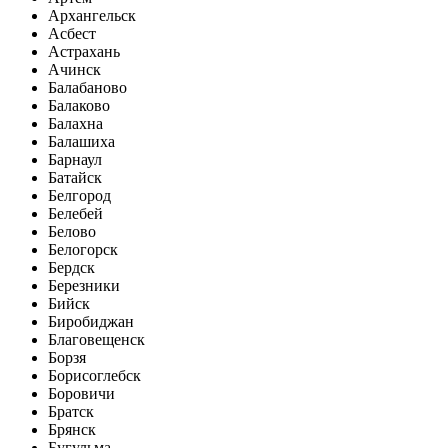
Архангельск
Асбест
Астрахань
Ачинск
Балабаново
Балаково
Балахна
Балашиха
Барнаул
Батайск
Белгород
Белебей
Белово
Белогорск
Бердск
Березники
Бийск
Биробиджан
Благовещенск
Борзя
Борисоглебск
Боровичи
Братск
Брянск
Бугульма