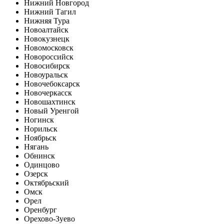
Нижний Новгород
Нижний Тагил
Нижняя Тура
Новоалтайск
Новокузнецк
Новомосковск
Новороссийск
Новосибирск
Новоуральск
Новочебоксарск
Новочеркасск
Новошахтинск
Новый Уренгой
Ногинск
Норильск
Ноябрьск
Нягань
Обнинск
Одинцово
Озерск
Октябрьский
Омск
Орел
Оренбург
Орехово-Зуево