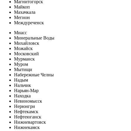
Магнитогорск
Майкоп
Махачкала
Мегион
Междуреченск
Миасс
Минеральные Воды
Михайловск
Можайск
Московский
Мурманск
Муром
Мытищи
Набережные Челны
Надым
Нальчик
Нарьян-Мар
Находка
Невиномысск
Нерюнгри
Нефтекамск
Нефтеюганск
Нижневартовск
Нижнекамск