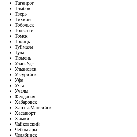
Таганрог
Тамбов
Тверь
Тихвин
Тобольск
Тольятти
Томск
Троицк
Туймазы
Тула
Тюмень
Улан-Удэ
Ульяновск
Уссурийск
Уфа
Ухта
Учалы
Феодосия
Хабаровск
Ханты-Мансийск
Хасавюрт
Химки
Чайковский
Чебоксары
Челябинск