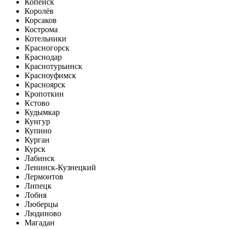
Копейск
Королёв
Корсаков
Кострома
Котельники
Красногорск
Краснодар
Краснотурьинск
Красноуфимск
Красноярск
Кропоткин
Кстово
Кудымкар
Кунгур
Купино
Курган
Курск
Лабинск
Ленинск-Кузнецкий
Лермонтов
Липецк
Лобня
Люберцы
Людиново
Магадан