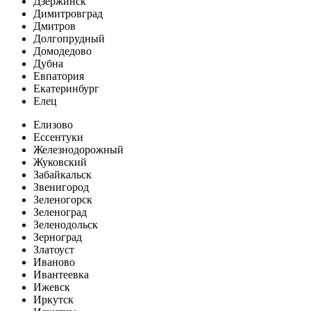
Дзержинск
Димитровград
Дмитров
Долгопрудный
Домодедово
Дубна
Евпатория
Екатеринбург
Елец
Елизово
Ессентуки
Железнодорожный
Жуковский
Забайкальск
Звенигород
Зеленогорск
Зеленоград
Зеленодольск
Зерноград
Златоуст
Иваново
Ивантеевка
Ижевск
Иркутск