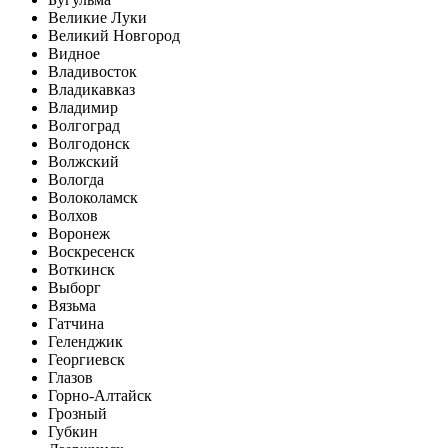
Великие Луки
Великий Новгород
Видное
Владивосток
Владикавказ
Владимир
Волгоград
Волгодонск
Волжский
Вологда
Волоколамск
Волхов
Воронеж
Воскресенск
Воткинск
Выборг
Вязьма
Гатчина
Геленджик
Георгиевск
Глазов
Горно-Алтайск
Грозный
Губкин