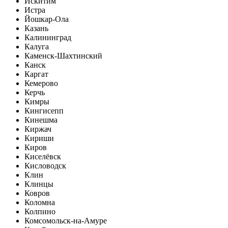
Искитим
Истра
Йошкар-Ола
Казань
Калининград
Калуга
Каменск-Шахтинский
Канск
Каргат
Кемерово
Керчь
Кимры
Кингисепп
Кинешма
Киржач
Кириши
Киров
Киселёвск
Кисловодск
Клин
Клинцы
Ковров
Коломна
Колпино
Комсомольск-на-Амуре