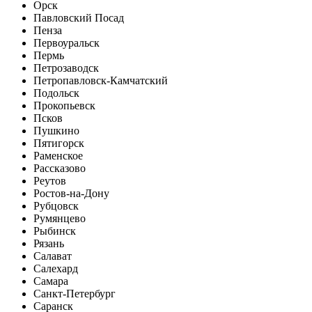
Орск
Павловский Посад
Пенза
Первоуральск
Пермь
Петрозаводск
Петропавловск-Камчатский
Подольск
Прокопьевск
Псков
Пушкино
Пятигорск
Раменское
Рассказово
Реутов
Ростов-на-Дону
Рубцовск
Румянцево
Рыбинск
Рязань
Салават
Салехард
Самара
Санкт-Петербург
Саранск