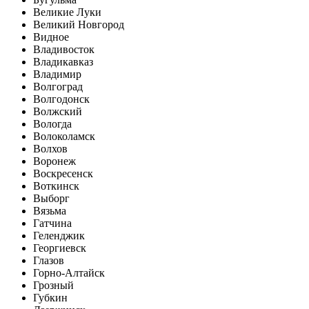
Великие Луки
Великий Новгород
Видное
Владивосток
Владикавказ
Владимир
Волгоград
Волгодонск
Волжский
Вологда
Волоколамск
Волхов
Воронеж
Воскресенск
Воткинск
Выборг
Вязьма
Гатчина
Геленджик
Георгиевск
Глазов
Горно-Алтайск
Грозный
Губкин