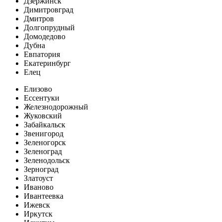
Дзержинск
Димитровград
Дмитров
Долгопрудный
Домодедово
Дубна
Евпатория
Екатеринбург
Елец
Елизово
Ессентуки
Железнодорожный
Жуковский
Забайкальск
Звенигород
Зеленогорск
Зеленоград
Зеленодольск
Зерноград
Златоуст
Иваново
Ивантеевка
Ижевск
Иркутск