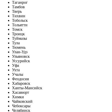
Таганрог
Тамбов
Тверь
Тихвин
Тобольск
Тольятти
Томск
Троицк
Туймазы
Тула
Тюмень
Улан-Удэ
Ульяновск
Уссурийск
Уфа
Ухта
Учалы
Феодосия
Хабаровск
Ханты-Мансийск
Хасавюрт
Химки
Чайковский
Чебоксары
Челябинск