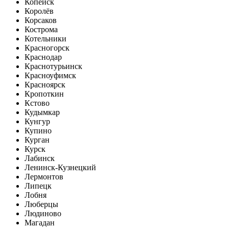
Копейск
Королёв
Корсаков
Кострома
Котельники
Красногорск
Краснодар
Краснотурьинск
Красноуфимск
Красноярск
Кропоткин
Кстово
Кудымкар
Кунгур
Купино
Курган
Курск
Лабинск
Ленинск-Кузнецкий
Лермонтов
Липецк
Лобня
Люберцы
Людиново
Магадан