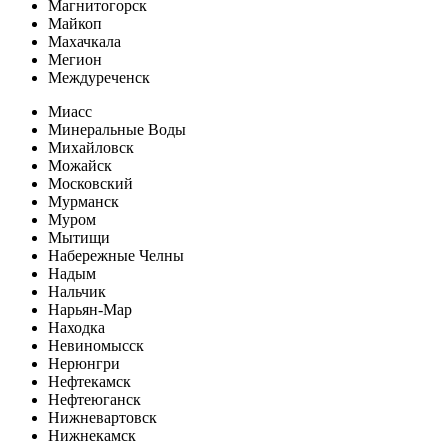
Магнитогорск
Майкоп
Махачкала
Мегион
Междуреченск
Миасс
Минеральные Воды
Михайловск
Можайск
Московский
Мурманск
Муром
Мытищи
Набережные Челны
Надым
Нальчик
Нарьян-Мар
Находка
Невиномысск
Нерюнгри
Нефтекамск
Нефтеюганск
Нижневартовск
Нижнекамск