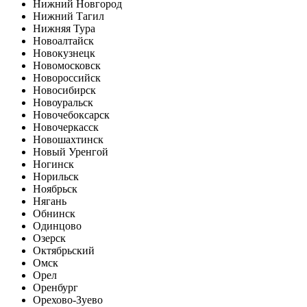
Нижний Новгород
Нижний Тагил
Нижняя Тура
Новоалтайск
Новокузнецк
Новомосковск
Новороссийск
Новосибирск
Новоуральск
Новочебоксарск
Новочеркасск
Новошахтинск
Новый Уренгой
Ногинск
Норильск
Ноябрьск
Нягань
Обнинск
Одинцово
Озерск
Октябрьский
Омск
Орел
Оренбург
Орехово-Зуево