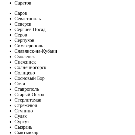
Саратов
Саров
Севастополь
Северск
Сергиев Посад
Серов
Серпухов
Симферополь
Славянск-на-Кубани
Смоленск
Снежинск
Солнечногорск
Солнцево
Сосновый Бор
Сочи
Ставрополь
Старый Оскол
Стерлитамак
Стрежевой
Ступино
Судак
Сургут
Сызрань
Сыктывкар