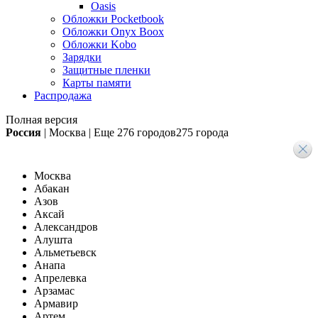
Oasis
Обложки Pocketbook
Обложки Onyx Boox
Обложки Kobo
Зарядки
Защитные пленки
Карты памяти
Распродажа
Полная версия
Россия
|
Москва
|
Еще
276 городов
275 города
Москва
Абакан
Азов
Аксай
Александров
Алушта
Альметьевск
Анапа
Апрелевка
Арзамас
Армавир
Артем