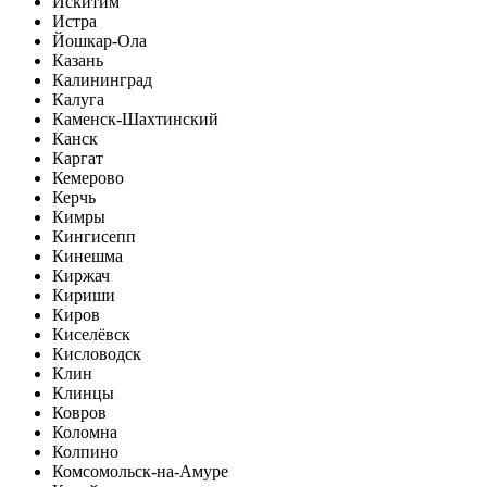
Искитим
Истра
Йошкар-Ола
Казань
Калининград
Калуга
Каменск-Шахтинский
Канск
Каргат
Кемерово
Керчь
Кимры
Кингисепп
Кинешма
Киржач
Кириши
Киров
Киселёвск
Кисловодск
Клин
Клинцы
Ковров
Коломна
Колпино
Комсомольск-на-Амуре