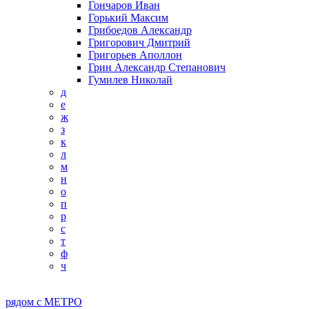
Гончаров Иван
Горький Максим
Грибоедов Александр
Григорович Дмитрий
Григорьев Аполлон
Грин Александр Степанович
Гумилев Николай
д
е
ж
з
к
л
м
н
о
п
р
с
т
ф
ч
рядом с МЕТРО