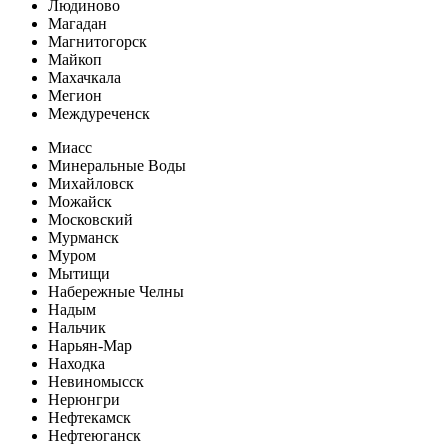
Людиново
Магадан
Магнитогорск
Майкоп
Махачкала
Мегион
Междуреченск
Миасс
Минеральные Воды
Михайловск
Можайск
Московский
Мурманск
Муром
Мытищи
Набережные Челны
Надым
Нальчик
Нарьян-Мар
Находка
Невиномысск
Нерюнгри
Нефтекамск
Нефтеюганск