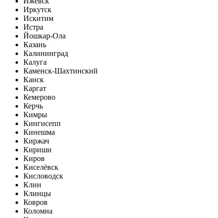
Ижевск
Иркутск
Искитим
Истра
Йошкар-Ола
Казань
Калининград
Калуга
Каменск-Шахтинский
Канск
Каргат
Кемерово
Керчь
Кимры
Кингисепп
Кинешма
Киржач
Кириши
Киров
Киселёвск
Кисловодск
Клин
Клинцы
Ковров
Коломна