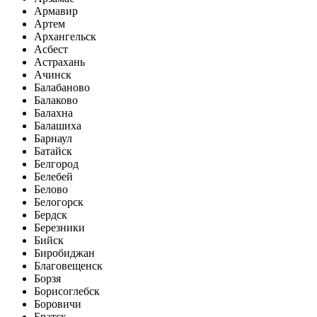
Армавир
Артем
Архангельск
Асбест
Астрахань
Ачинск
Балабаново
Балаково
Балахна
Балашиха
Барнаул
Батайск
Белгород
Белебей
Белово
Белогорск
Бердск
Березники
Бийск
Биробиджан
Благовещенск
Борзя
Борисоглебск
Боровичи
Братск