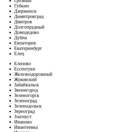
Грозный
Губкин
Дзержинск
Димитровград
Дмитров
Долгопрудный
Домодедово
Дубна
Евпатория
Екатеринбург
Елец
Елизово
Ессентуки
Железнодорожный
Жуковский
Забайкальск
Звенигород
Зеленогорск
Зеленоград
Зеленодольск
Зерноград
Златоуст
Иваново
Ивантеевка