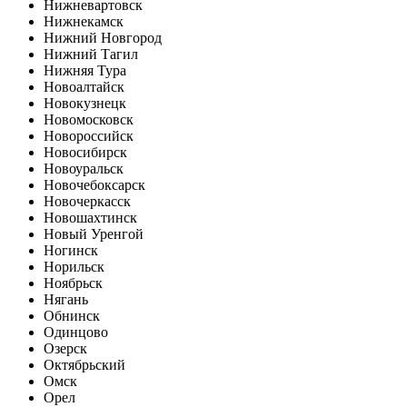
Нижневартовск
Нижнекамск
Нижний Новгород
Нижний Тагил
Нижняя Тура
Новоалтайск
Новокузнецк
Новомосковск
Новороссийск
Новосибирск
Новоуральск
Новочебоксарск
Новочеркасск
Новошахтинск
Новый Уренгой
Ногинск
Норильск
Ноябрьск
Нягань
Обнинск
Одинцово
Озерск
Октябрьский
Омск
Орел