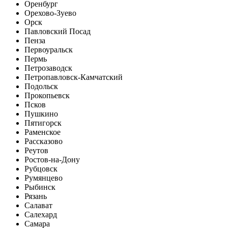
Оренбург
Орехово-Зуево
Орск
Павловский Посад
Пенза
Первоуральск
Пермь
Петрозаводск
Петропавловск-Камчатский
Подольск
Прокопьевск
Псков
Пушкино
Пятигорск
Раменское
Рассказово
Реутов
Ростов-на-Дону
Рубцовск
Румянцево
Рыбинск
Рязань
Салават
Салехард
Самара