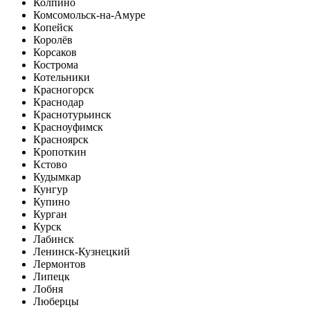
Колпино
Комсомольск-на-Амуре
Копейск
Королёв
Корсаков
Кострома
Котельники
Красногорск
Краснодар
Краснотурьинск
Красноуфимск
Красноярск
Кропоткин
Кстово
Кудымкар
Кунгур
Купино
Курган
Курск
Лабинск
Ленинск-Кузнецкий
Лермонтов
Липецк
Лобня
Люберцы