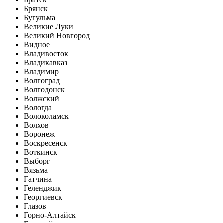
Брянск
Бугульма
Великие Луки
Великий Новгород
Видное
Владивосток
Владикавказ
Владимир
Волгоград
Волгодонск
Волжский
Вологда
Волоколамск
Волхов
Воронеж
Воскресенск
Воткинск
Выборг
Вязьма
Гатчина
Геленджик
Георгиевск
Глазов
Горно-Алтайск