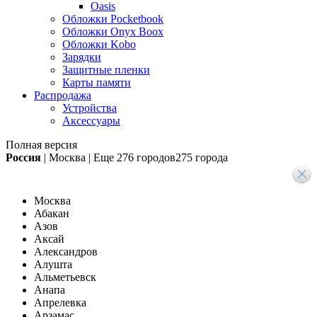
Oasis
Обложки Pocketbook
Обложки Onyx Boox
Обложки Kobo
Зарядки
Защитные пленки
Карты памяти
Распродажа
Устройства
Аксессуары
Полная версия
Россия
|
Москва
|
Еще
276 городов
275 города
Москва
Абакан
Азов
Аксай
Александров
Алушта
Альметьевск
Анапа
Апрелевка
Арзамас