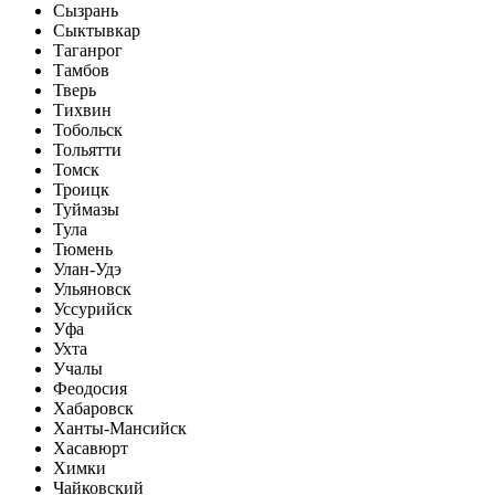
Сызрань
Сыктывкар
Таганрог
Тамбов
Тверь
Тихвин
Тобольск
Тольятти
Томск
Троицк
Туймазы
Тула
Тюмень
Улан-Удэ
Ульяновск
Уссурийск
Уфа
Ухта
Учалы
Феодосия
Хабаровск
Ханты-Мансийск
Хасавюрт
Химки
Чайковский