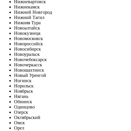
Нижневартовск
Нижнекамск
Нижний Новгород
Нижний Тагил
Нижняя Тура
Новоалтайск
Новокузнецк
Новомосковск
Новороссийск
Новосибирск
Новоуральск
Новочебоксарск
Новочеркасск
Новошахтинск
Новый Уренгой
Ногинск
Норильск
Ноябрьск
Нягань
Обнинск
Одинцово
Озерск
Октябрьский
Омск
Орел