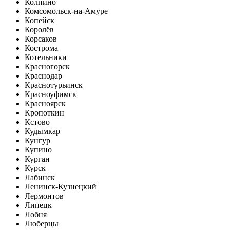
Колпино
Комсомольск-на-Амуре
Копейск
Королёв
Корсаков
Кострома
Котельники
Красногорск
Краснодар
Краснотурьинск
Красноуфимск
Красноярск
Кропоткин
Кстово
Кудымкар
Кунгур
Купино
Курган
Курск
Лабинск
Ленинск-Кузнецкий
Лермонтов
Липецк
Лобня
Люберцы