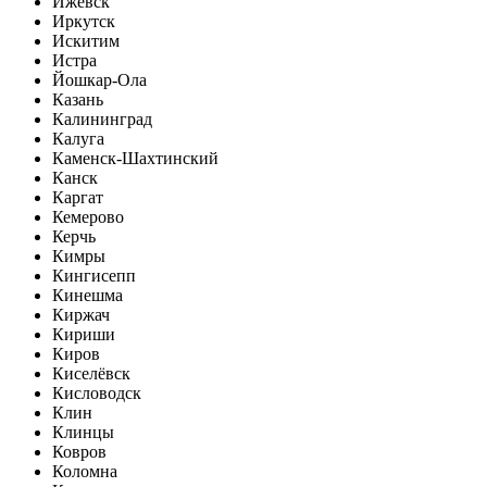
Ижевск
Иркутск
Искитим
Истра
Йошкар-Ола
Казань
Калининград
Калуга
Каменск-Шахтинский
Канск
Каргат
Кемерово
Керчь
Кимры
Кингисепп
Кинешма
Киржач
Кириши
Киров
Киселёвск
Кисловодск
Клин
Клинцы
Ковров
Коломна