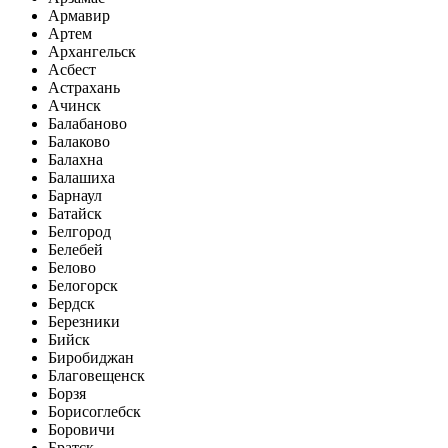
Армавир
Артем
Архангельск
Асбест
Астрахань
Ачинск
Балабаново
Балаково
Балахна
Балашиха
Барнаул
Батайск
Белгород
Белебей
Белово
Белогорск
Бердск
Березники
Бийск
Биробиджан
Благовещенск
Борзя
Борисоглебск
Боровичи
Братск