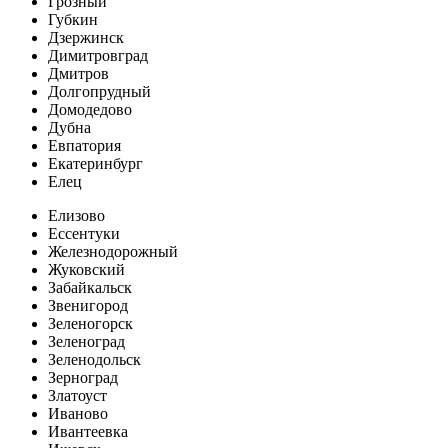
Грозный
Губкин
Дзержинск
Димитровград
Дмитров
Долгопрудный
Домодедово
Дубна
Евпатория
Екатеринбург
Елец
Елизово
Ессентуки
Железнодорожный
Жуковский
Забайкальск
Звенигород
Зеленогорск
Зеленоград
Зеленодольск
Зерноград
Златоуст
Иваново
Ивантеевка