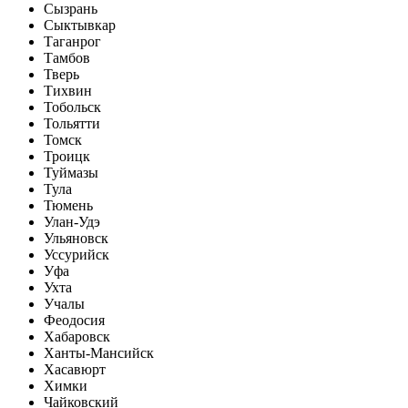
Сызрань
Сыктывкар
Таганрог
Тамбов
Тверь
Тихвин
Тобольск
Тольятти
Томск
Троицк
Туймазы
Тула
Тюмень
Улан-Удэ
Ульяновск
Уссурийск
Уфа
Ухта
Учалы
Феодосия
Хабаровск
Ханты-Мансийск
Хасавюрт
Химки
Чайковский