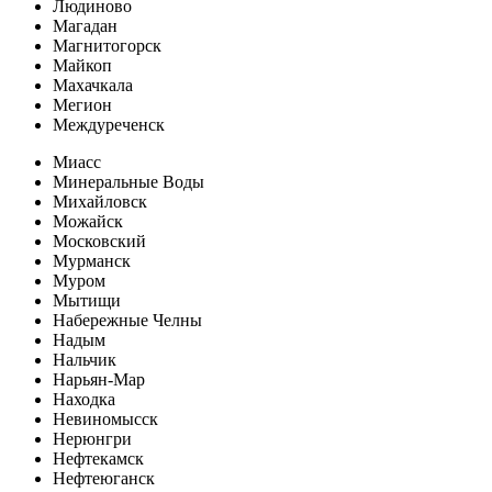
Людиново
Магадан
Магнитогорск
Майкоп
Махачкала
Мегион
Междуреченск
Миасс
Минеральные Воды
Михайловск
Можайск
Московский
Мурманск
Муром
Мытищи
Набережные Челны
Надым
Нальчик
Нарьян-Мар
Находка
Невиномысск
Нерюнгри
Нефтекамск
Нефтеюганск