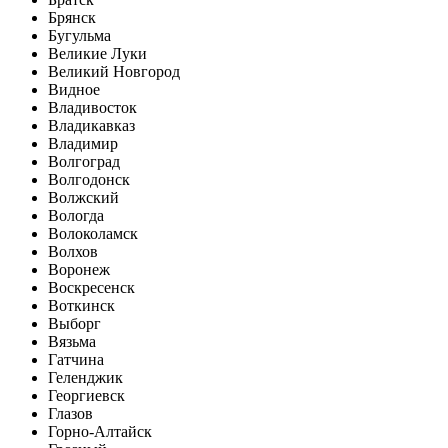
Брянск
Бугульма
Великие Луки
Великий Новгород
Видное
Владивосток
Владикавказ
Владимир
Волгоград
Волгодонск
Волжский
Вологда
Волоколамск
Волхов
Воронеж
Воскресенск
Воткинск
Выборг
Вязьма
Гатчина
Геленджик
Георгиевск
Глазов
Горно-Алтайск