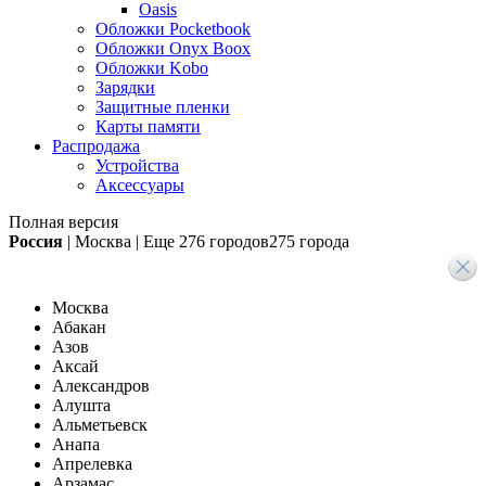
Oasis
Обложки Pocketbook
Обложки Onyx Boox
Обложки Kobo
Зарядки
Защитные пленки
Карты памяти
Распродажа
Устройства
Аксессуары
Полная версия
Россия
|
Москва
|
Еще
276 городов
275 города
Москва
Абакан
Азов
Аксай
Александров
Алушта
Альметьевск
Анапа
Апрелевка
Арзамас