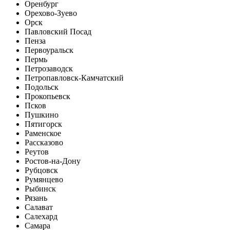
Оренбург
Орехово-Зуево
Орск
Павловский Посад
Пенза
Первоуральск
Пермь
Петрозаводск
Петропавловск-Камчатский
Подольск
Прокопьевск
Псков
Пушкино
Пятигорск
Раменское
Рассказово
Реутов
Ростов-на-Дону
Рубцовск
Румянцево
Рыбинск
Рязань
Салават
Салехард
Самара