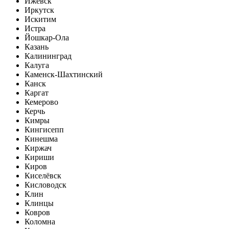
Ижевск
Иркутск
Искитим
Истра
Йошкар-Ола
Казань
Калининград
Калуга
Каменск-Шахтинский
Канск
Каргат
Кемерово
Керчь
Кимры
Кингисепп
Кинешма
Киржач
Кириши
Киров
Киселёвск
Кисловодск
Клин
Клинцы
Ковров
Коломна