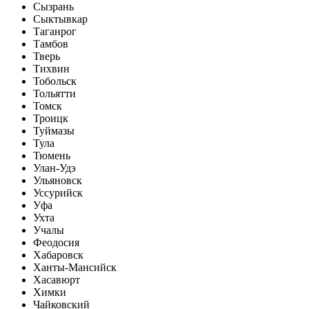
Сызрань
Сыктывкар
Таганрог
Тамбов
Тверь
Тихвин
Тобольск
Тольятти
Томск
Троицк
Туймазы
Тула
Тюмень
Улан-Удэ
Ульяновск
Уссурийск
Уфа
Ухта
Учалы
Феодосия
Хабаровск
Ханты-Мансийск
Хасавюрт
Химки
Чайковский