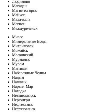
Людиново
Магадан
Магнитогорск
Майкоп
Махачкала
Мегион
Междуреченск
Миасс
Минеральные Воды
Михайловск
Можайск
Московский
Мурманск
Муром
Мытищи
Набережные Челны
Надым
Нальчик
Нарьян-Мар
Находка
Невиномысск
Нерюнгри
Нефтекамск
Нефтеюганск