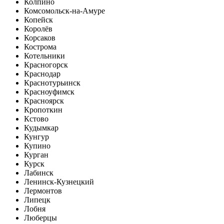
Колпино
Комсомольск-на-Амуре
Копейск
Королёв
Корсаков
Кострома
Котельники
Красногорск
Краснодар
Краснотурьинск
Красноуфимск
Красноярск
Кропоткин
Кстово
Кудымкар
Кунгур
Купино
Курган
Курск
Лабинск
Ленинск-Кузнецкий
Лермонтов
Липецк
Лобня
Люберцы