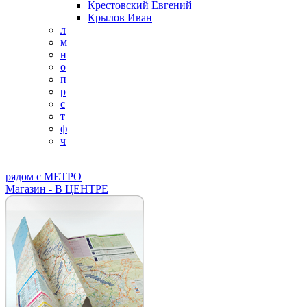
Крестовский Евгений
Крылов Иван
л
м
н
о
п
р
с
т
ф
ч
рядом с МЕТРО
Магазин - В ЦЕНТРЕ