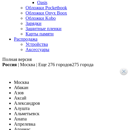
Oasis
Обложки Pocketbook
Обложки Onyx Boox
Обложки Kobo
Зарядки
Защитные пленки
Карты памяти
Распродажа
Устройства
Аксессуары
Полная версия
Россия
|
Москва
|
Еще
276 городов
275 города
Москва
Абакан
Азов
Аксай
Александров
Алушта
Альметьевск
Анапа
Апрелевка
Арзамас