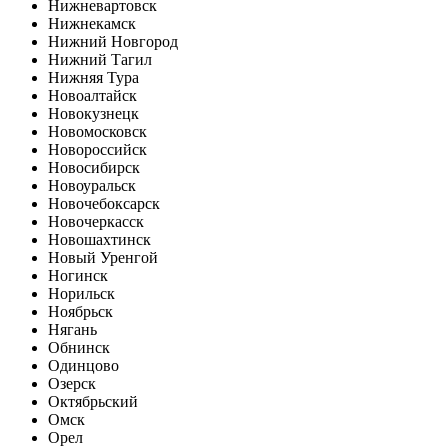
Нижневартовск
Нижнекамск
Нижний Новгород
Нижний Тагил
Нижняя Тура
Новоалтайск
Новокузнецк
Новомосковск
Новороссийск
Новосибирск
Новоуральск
Новочебоксарск
Новочеркасск
Новошахтинск
Новый Уренгой
Ногинск
Норильск
Ноябрьск
Нягань
Обнинск
Одинцово
Озерск
Октябрьский
Омск
Орел