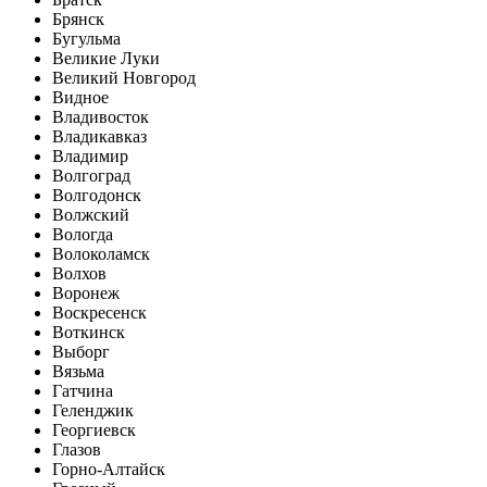
Брянск
Бугульма
Великие Луки
Великий Новгород
Видное
Владивосток
Владикавказ
Владимир
Волгоград
Волгодонск
Волжский
Вологда
Волоколамск
Волхов
Воронеж
Воскресенск
Воткинск
Выборг
Вязьма
Гатчина
Геленджик
Георгиевск
Глазов
Горно-Алтайск