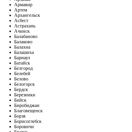
Армавир
Артем
Архангельск
Асбест
Астрахань
Ачинск
Балабаново
Балаково
Балахна
Балашиха
Барнаул
Батайск
Белгород
Белебей
Белово
Белогорск
Бердск
Березники
Бийск
Биробиджан
Благовещенск
Борзя
Борисоглебск
Боровичи
Братск