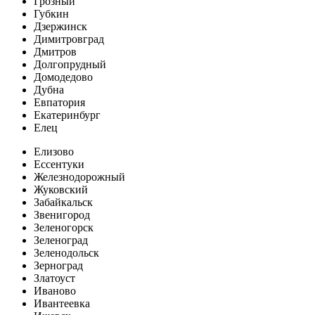
Грозный
Губкин
Дзержинск
Димитровград
Дмитров
Долгопрудный
Домодедово
Дубна
Евпатория
Екатеринбург
Елец
Елизово
Ессентуки
Железнодорожный
Жуковский
Забайкальск
Звенигород
Зеленогорск
Зеленоград
Зеленодольск
Зерноград
Златоуст
Иваново
Ивантеевка