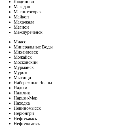
Людиново
Магадан
Магнитогорск
Майкоп
Махачкала
Мегион
Междуреченск
Миасс
Минеральные Воды
Михайловск
Можайск
Московский
Мурманск
Муром
Мытищи
Набережные Челны
Надым
Нальчик
Нарьян-Мар
Находка
Невиномысск
Нерюнгри
Нефтекамск
Нефтеюганск