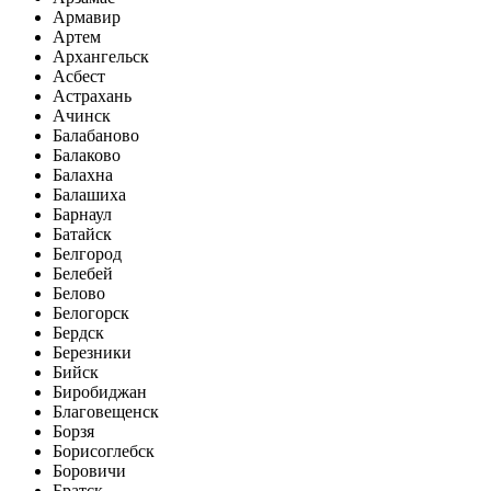
Армавир
Артем
Архангельск
Асбест
Астрахань
Ачинск
Балабаново
Балаково
Балахна
Балашиха
Барнаул
Батайск
Белгород
Белебей
Белово
Белогорск
Бердск
Березники
Бийск
Биробиджан
Благовещенск
Борзя
Борисоглебск
Боровичи
Братск