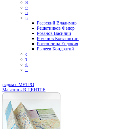
н
о
п
р
Раевский Владимир
Решетников Федор
Розанов Василий
Романов Константин
Ростопчина Евдокия
Рылеев Кондратий
с
т
ф
ч
рядом с МЕТРО
Магазин - В ЦЕНТРЕ