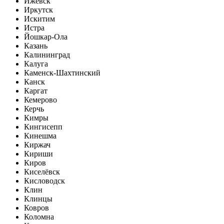
Ижевск
Иркутск
Искитим
Истра
Йошкар-Ола
Казань
Калининград
Калуга
Каменск-Шахтинский
Канск
Каргат
Кемерово
Керчь
Кимры
Кингисепп
Кинешма
Киржач
Кириши
Киров
Киселёвск
Кисловодск
Клин
Клинцы
Ковров
Коломна