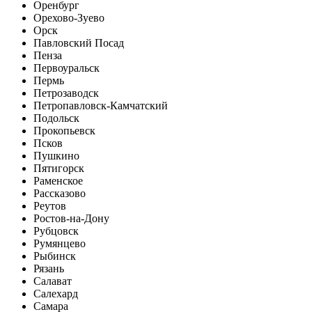
Оренбург
Орехово-Зуево
Орск
Павловский Посад
Пенза
Первоуральск
Пермь
Петрозаводск
Петропавловск-Камчатский
Подольск
Прокопьевск
Псков
Пушкино
Пятигорск
Раменское
Рассказово
Реутов
Ростов-на-Дону
Рубцовск
Румянцево
Рыбинск
Рязань
Салават
Салехард
Самара