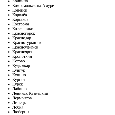
Колпино
Комсомольск-на-Амуре
Копейск
Королёв
Корсаков
Кострома
Котельники
Красногорск
Краснодар
Краснотурьинск
Красноуфимск
Красноярск
Кропоткин
Кстово
Кудымкар
Кунгур
Купино
Курган
Курск
Лабинск
Ленинск-Кузнецкий
Лермонтов
Липецк
Лобня
Люберцы