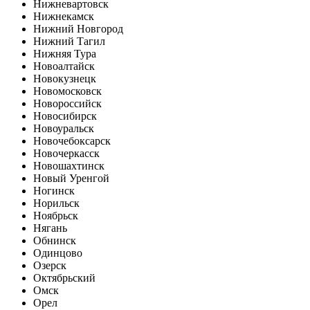
Нижневартовск
Нижнекамск
Нижний Новгород
Нижний Тагил
Нижняя Тура
Новоалтайск
Новокузнецк
Новомосковск
Новороссийск
Новосибирск
Новоуральск
Новочебоксарск
Новочеркасск
Новошахтинск
Новый Уренгой
Ногинск
Норильск
Ноябрьск
Нягань
Обнинск
Одинцово
Озерск
Октябрьский
Омск
Орел