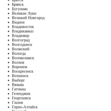
Брянск
Бугульма
Великие Луки
Великий Новгород
Видное
Владивосток
Владикавказ
Владимир
Волгоград
Волгодонск
Волжский
Вологда
Волоколамск
Волхов
Воронеж
Воскресенск
Воткинск
Выборг
Вязьма
Гатчина
Геленджик
Георгиевск
Глазов
Горно-Алтайск