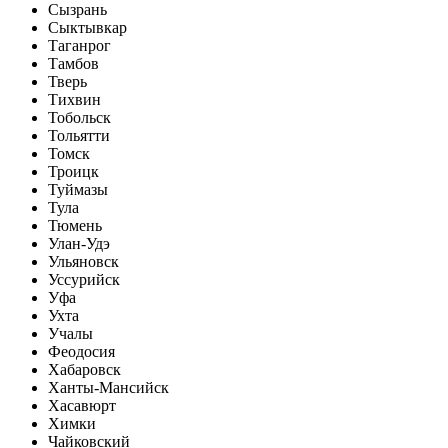
Сызрань
Сыктывкар
Таганрог
Тамбов
Тверь
Тихвин
Тобольск
Тольятти
Томск
Троицк
Туймазы
Тула
Тюмень
Улан-Удэ
Ульяновск
Уссурийск
Уфа
Ухта
Учалы
Феодосия
Хабаровск
Ханты-Мансийск
Хасавюрт
Химки
Чайковский