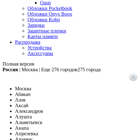
Oasis
Обложки Pocketbook
Обложки Onyx Boox
Обложки Kobo
Зарядки
Защитные пленки
Карты памяти
Распродажа
Устройства
Аксессуары
Полная версия
Россия
|
Москва
|
Еще
276 городов
275 города
Москва
Абакан
Азов
Аксай
Александров
Алушта
Альметьевск
Анапа
Апрелевка
Арзамас