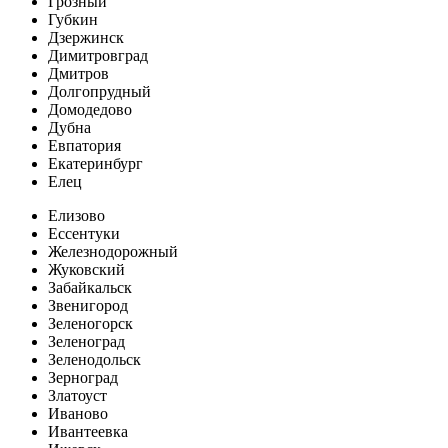
Грозный
Губкин
Дзержинск
Димитровград
Дмитров
Долгопрудный
Домодедово
Дубна
Евпатория
Екатеринбург
Елец
Елизово
Ессентуки
Железнодорожный
Жуковский
Забайкальск
Звенигород
Зеленогорск
Зеленоград
Зеленодольск
Зерноград
Златоуст
Иваново
Ивантеевка