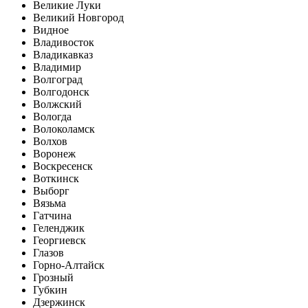
Великие Луки
Великий Новгород
Видное
Владивосток
Владикавказ
Владимир
Волгоград
Волгодонск
Волжский
Вологда
Волоколамск
Волхов
Воронеж
Воскресенск
Воткинск
Выборг
Вязьма
Гатчина
Геленджик
Георгиевск
Глазов
Горно-Алтайск
Грозный
Губкин
Дзержинск