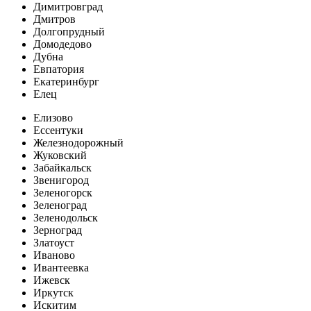
Димитровград
Дмитров
Долгопрудный
Домодедово
Дубна
Евпатория
Екатеринбург
Елец
Елизово
Ессентуки
Железнодорожный
Жуковский
Забайкальск
Звенигород
Зеленогорск
Зеленоград
Зеленодольск
Зерноград
Златоуст
Иваново
Ивантеевка
Ижевск
Иркутск
Искитим