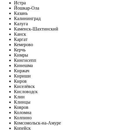
Истра
Йошкар-Ола
Казань
Калининград
Калуга
Каменск-Шахтинский
Канск
Каргат
Кемерово
Керчь
Кимры
Кингисепп
Кинешма
Киржач
Кириши
Киров
Киселёвск
Кисловодск
Клин
Клинцы
Ковров
Коломна
Колпино
Комсомольск-на-Амуре
Копейск