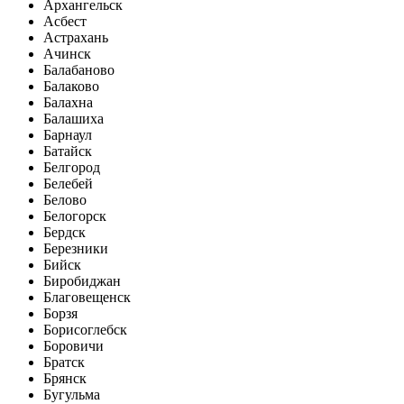
Архангельск
Асбест
Астрахань
Ачинск
Балабаново
Балаково
Балахна
Балашиха
Барнаул
Батайск
Белгород
Белебей
Белово
Белогорск
Бердск
Березники
Бийск
Биробиджан
Благовещенск
Борзя
Борисоглебск
Боровичи
Братск
Брянск
Бугульма