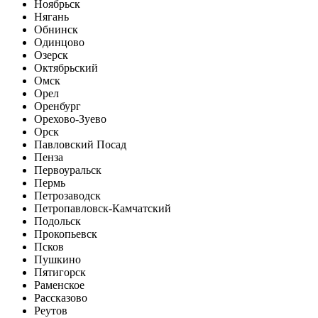
Ноябрьск
Нягань
Обнинск
Одинцово
Озерск
Октябрьский
Омск
Орел
Оренбург
Орехово-Зуево
Орск
Павловский Посад
Пенза
Первоуральск
Пермь
Петрозаводск
Петропавловск-Камчатский
Подольск
Прокопьевск
Псков
Пушкино
Пятигорск
Раменское
Рассказово
Реутов