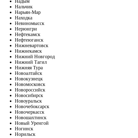
Надым
Нальчик
Нарьян-Мар
Находка
Невиномысск
Нерюнгри
Нефтекамск
Нефтеюганск
Нижневартовск
Нижнекамск
Нижний Новгород
Нижний Тагил
Нижняя Тура
Новоалтайск
Новокузнецк
Новомосковск
Новороссийск
Новосибирск
Новоуральск
Новочебоксарск
Новочеркасск
Новошахтинск
Новый Уренгой
Ногинск
Норильск