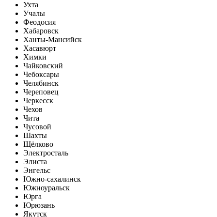
Ухта
Учалы
Феодосия
Хабаровск
Ханты-Мансийск
Хасавюрт
Химки
Чайковский
Чебоксары
Челябинск
Череповец
Черкесск
Чехов
Чита
Чусовой
Шахты
Щёлково
Электросталь
Элиста
Энгельс
Южно-сахалинск
Южноуральск
Юрга
Юрюзань
Якутск