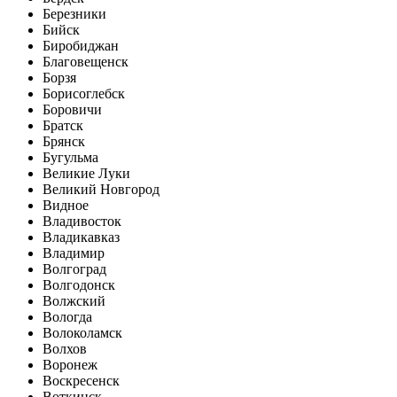
Березники
Бийск
Биробиджан
Благовещенск
Борзя
Борисоглебск
Боровичи
Братск
Брянск
Бугульма
Великие Луки
Великий Новгород
Видное
Владивосток
Владикавказ
Владимир
Волгоград
Волгодонск
Волжский
Вологда
Волоколамск
Волхов
Воронеж
Воскресенск
Воткинск