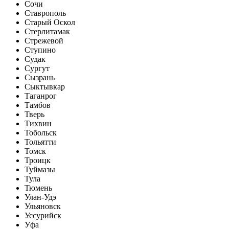
Сочи
Ставрополь
Старый Оскол
Стерлитамак
Стрежевой
Ступино
Судак
Сургут
Сызрань
Сыктывкар
Таганрог
Тамбов
Тверь
Тихвин
Тобольск
Тольятти
Томск
Троицк
Туймазы
Тула
Тюмень
Улан-Удэ
Ульяновск
Уссурийск
Уфа