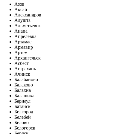
Азов
Аксай
Александров
Алушта
Альметьевск
Анапа
Апрелевка
Арзамас
Армавир
Артем
Архангельск
Асбест
Астрахань
Ачинск
Балабаново
Балаково
Балахна
Балашиха
Барнаул
Батайск
Белгород
Белебей
Белово
Белогорск
Бердск