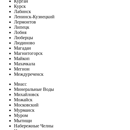
Курган
Курск
Лабинск
Ленинск-Кузнецкий
Лермонтов
Липецк
Лобня
Люберцы
Людиново
Магадан
Магнитогорск
Майкоп
Махачкала
Мегион
Междуреченск
Миасс
Минеральные Воды
Михайловск
Можайск
Московский
Мурманск
Муром
Мытищи
Набережные Челны