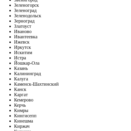
Зеленогорск
Зеленоград
Зеленодольск
Зерноград
Златоуст
Иваново
Ивантеевка
Ижевск
Иркутск
Искитим
Истра
Йошкар-Ола
Казань
Калининград
Калуга
Каменск-Шахтинский
Канск
Каргат
Кемерово
Керчь
Кимры
Кингисепп
Кинешма
Киржач