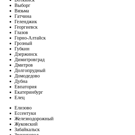
Выборг
Вязьма
Гатчина
Геленджик
Георгиевск
Глазов
Горно-Алтайск
Грозный
Губкин
Дзержинск
Димитровград
Дмитров
Долгопрудный
Домодедово
Дубна
Евпатория
Екатеринбург
Елец
Елизово
Ессентуки
Железнодорожный
Жуковский
Забайкальск
Звенигород