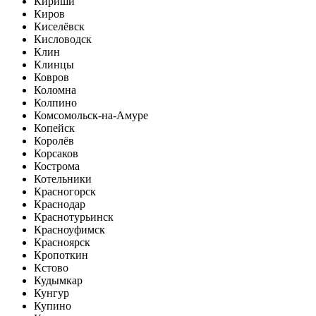
Кириши
Киров
Киселёвск
Кисловодск
Клин
Клинцы
Ковров
Коломна
Колпино
Комсомольск-на-Амуре
Копейск
Королёв
Корсаков
Кострома
Котельники
Красногорск
Краснодар
Краснотурьинск
Красноуфимск
Красноярск
Кропоткин
Кстово
Кудымкар
Кунгур
Купино