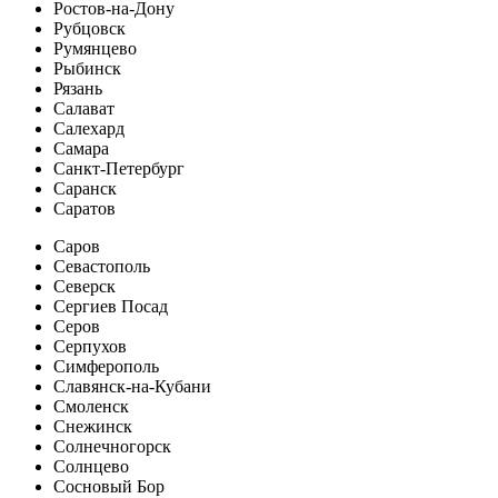
Ростов-на-Дону
Рубцовск
Румянцево
Рыбинск
Рязань
Салават
Салехард
Самара
Санкт-Петербург
Саранск
Саратов
Саров
Севастополь
Северск
Сергиев Посад
Серов
Серпухов
Симферополь
Славянск-на-Кубани
Смоленск
Снежинск
Солнечногорск
Солнцево
Сосновый Бор