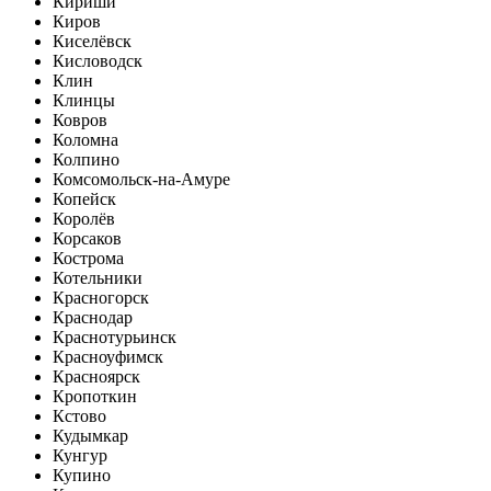
Кириши
Киров
Киселёвск
Кисловодск
Клин
Клинцы
Ковров
Коломна
Колпино
Комсомольск-на-Амуре
Копейск
Королёв
Корсаков
Кострома
Котельники
Красногорск
Краснодар
Краснотурьинск
Красноуфимск
Красноярск
Кропоткин
Кстово
Кудымкар
Кунгур
Купино