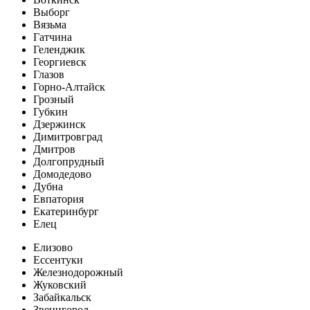
Выборг
Вязьма
Гатчина
Геленджик
Георгиевск
Глазов
Горно-Алтайск
Грозный
Губкин
Дзержинск
Димитровград
Дмитров
Долгопрудный
Домодедово
Дубна
Евпатория
Екатеринбург
Елец
Елизово
Ессентуки
Железнодорожный
Жуковский
Забайкальск
Звенигород