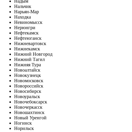
Надым
Нальчик
Нарьян-Мар
Находка
Невиномысск
Нерюнгри
Нефтекамск
Нефтеюганск
Нижневартовск
Нижнекамск
Нижний Новгород
Нижний Тагил
Нижняя Тура
Новоалтайск
Новокузнецк
Новомосковск
Новороссийск
Новосибирск
Новоуральск
Новочебоксарск
Новочеркасск
Новошахтинск
Новый Уренгой
Ногинск
Норильск