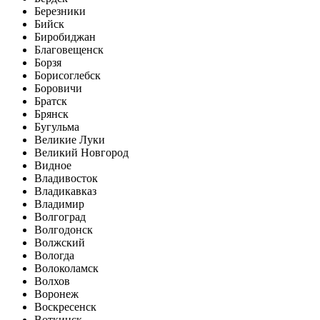
Березники
Бийск
Биробиджан
Благовещенск
Борзя
Борисоглебск
Боровичи
Братск
Брянск
Бугульма
Великие Луки
Великий Новгород
Видное
Владивосток
Владикавказ
Владимир
Волгоград
Волгодонск
Волжский
Вологда
Волоколамск
Волхов
Воронеж
Воскресенск
Воткинск