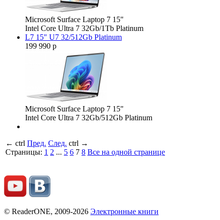
Microsoft Surface Laptop 7 15"
Intel Core Ultra 7 32Gb/1Tb Platinum
L7 15" U7 32/512Gb Platinum
199 990 р
Microsoft Surface Laptop 7 15"
Intel Core Ultra 7 32Gb/512Gb Platinum
←
ctrl
Пред.
След.
ctrl
→
Страницы:
1
2
...
5
6
7
8
Все на одной странице
© ReaderONE, 2009-2026
Электронные книги