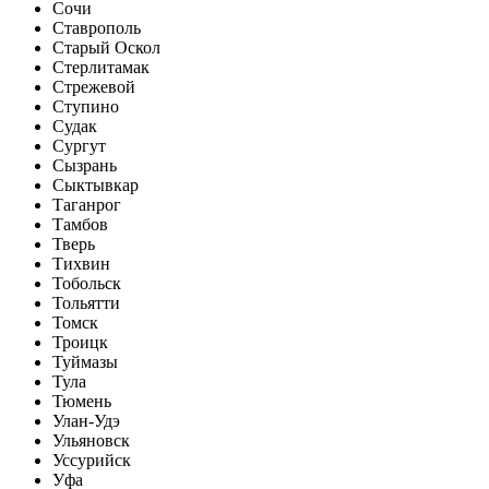
Сочи
Ставрополь
Старый Оскол
Стерлитамак
Стрежевой
Ступино
Судак
Сургут
Сызрань
Сыктывкар
Таганрог
Тамбов
Тверь
Тихвин
Тобольск
Тольятти
Томск
Троицк
Туймазы
Тула
Тюмень
Улан-Удэ
Ульяновск
Уссурийск
Уфа