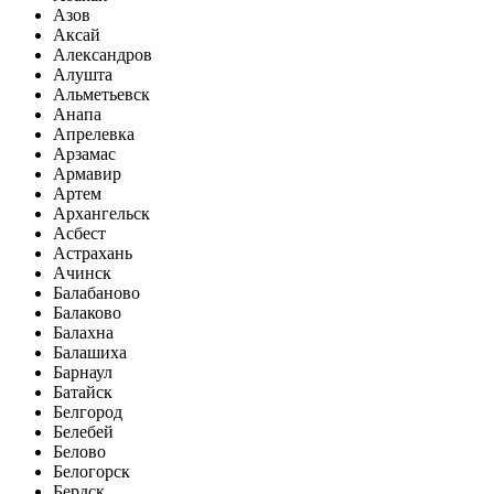
Азов
Аксай
Александров
Алушта
Альметьевск
Анапа
Апрелевка
Арзамас
Армавир
Артем
Архангельск
Асбест
Астрахань
Ачинск
Балабаново
Балаково
Балахна
Балашиха
Барнаул
Батайск
Белгород
Белебей
Белово
Белогорск
Бердск