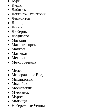
Курган
Курск
Лабинск
Ленинск-Кузнецкий
Лермонтов
Липецк
Лобня
Люберцы
Людиново
Магадан
Магнитогорск
Майкоп
Махачкала
Мегион
Междуреченск
Миасс
Минеральные Воды
Михайловск
Можайск
Московский
Мурманск
Муром
Мытищи
Набережные Челны