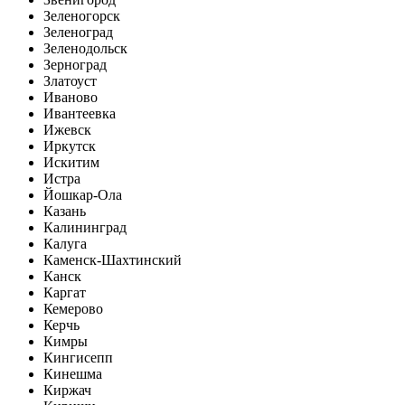
Зеленогорск
Зеленоград
Зеленодольск
Зерноград
Златоуст
Иваново
Ивантеевка
Ижевск
Иркутск
Искитим
Истра
Йошкар-Ола
Казань
Калининград
Калуга
Каменск-Шахтинский
Канск
Каргат
Кемерово
Керчь
Кимры
Кингисепп
Кинешма
Киржач