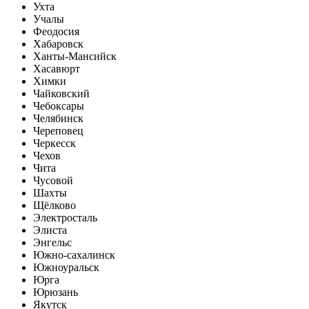
Ухта
Учалы
Феодосия
Хабаровск
Ханты-Мансийск
Хасавюрт
Химки
Чайковский
Чебоксары
Челябинск
Череповец
Черкесск
Чехов
Чита
Чусовой
Шахты
Щёлково
Электросталь
Элиста
Энгельс
Южно-сахалинск
Южноуральск
Юрга
Юрюзань
Якутск