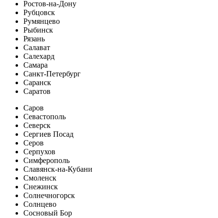
Ростов-на-Дону
Рубцовск
Румянцево
Рыбинск
Рязань
Салават
Салехард
Самара
Санкт-Петербург
Саранск
Саратов
Саров
Севастополь
Северск
Сергиев Посад
Серов
Серпухов
Симферополь
Славянск-на-Кубани
Смоленск
Снежинск
Солнечногорск
Солнцево
Сосновый Бор