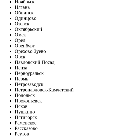
Ноябрьск
Нягань
Обнинск
Одинцово
Озерск
Октябрьский
Омск
Орел
Оренбург
Орехово-Зуево
Орск
Павловский Посад
Пенза
Первоуральск
Пермь
Петрозаводск
Петропавловск-Камчатский
Подольск
Прокопьевск
Псков
Пушкино
Пятигорск
Раменское
Рассказово
Реутов