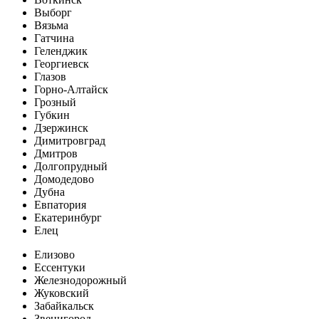
Выборг
Вязьма
Гатчина
Геленджик
Георгиевск
Глазов
Горно-Алтайск
Грозный
Губкин
Дзержинск
Димитровград
Дмитров
Долгопрудный
Домодедово
Дубна
Евпатория
Екатеринбург
Елец
Елизово
Ессентуки
Железнодорожный
Жуковский
Забайкальск
Звенигород