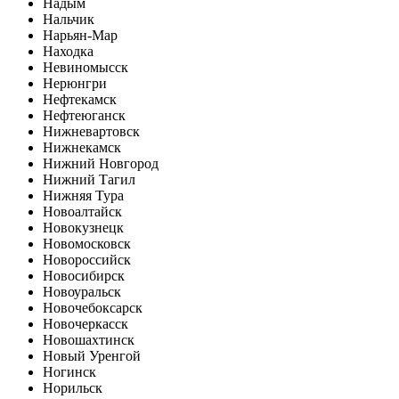
Надым
Нальчик
Нарьян-Мар
Находка
Невиномысск
Нерюнгри
Нефтекамск
Нефтеюганск
Нижневартовск
Нижнекамск
Нижний Новгород
Нижний Тагил
Нижняя Тура
Новоалтайск
Новокузнецк
Новомосковск
Новороссийск
Новосибирск
Новоуральск
Новочебоксарск
Новочеркасск
Новошахтинск
Новый Уренгой
Ногинск
Норильск