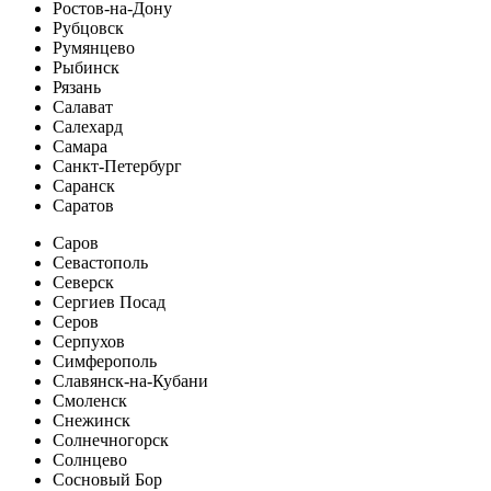
Ростов-на-Дону
Рубцовск
Румянцево
Рыбинск
Рязань
Салават
Салехард
Самара
Санкт-Петербург
Саранск
Саратов
Саров
Севастополь
Северск
Сергиев Посад
Серов
Серпухов
Симферополь
Славянск-на-Кубани
Смоленск
Снежинск
Солнечногорск
Солнцево
Сосновый Бор