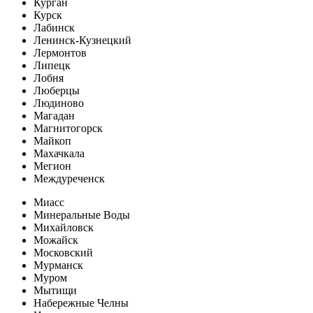
Курган
Курск
Лабинск
Ленинск-Кузнецкий
Лермонтов
Липецк
Лобня
Люберцы
Людиново
Магадан
Магнитогорск
Майкоп
Махачкала
Мегион
Междуреченск
Миасс
Минеральные Воды
Михайловск
Можайск
Московский
Мурманск
Муром
Мытищи
Набережные Челны