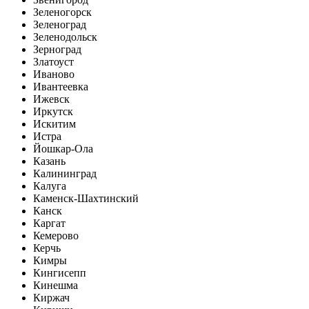
Зеленогорск
Зеленоград
Зеленодольск
Зерноград
Златоуст
Иваново
Ивантеевка
Ижевск
Иркутск
Искитим
Истра
Йошкар-Ола
Казань
Калининград
Калуга
Каменск-Шахтинский
Канск
Каргат
Кемерово
Керчь
Кимры
Кингисепп
Кинешма
Киржач