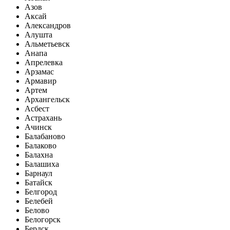
Азов
Аксай
Александров
Алушта
Альметьевск
Анапа
Апрелевка
Арзамас
Армавир
Артем
Архангельск
Асбест
Астрахань
Ачинск
Балабаново
Балаково
Балахна
Балашиха
Барнаул
Батайск
Белгород
Белебей
Белово
Белогорск
Бердск