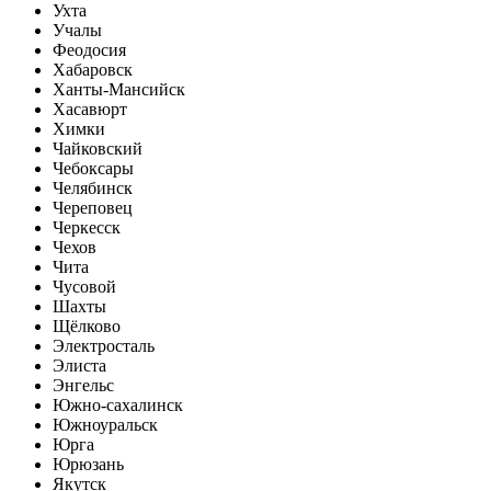
Ухта
Учалы
Феодосия
Хабаровск
Ханты-Мансийск
Хасавюрт
Химки
Чайковский
Чебоксары
Челябинск
Череповец
Черкесск
Чехов
Чита
Чусовой
Шахты
Щёлково
Электросталь
Элиста
Энгельс
Южно-сахалинск
Южноуральск
Юрга
Юрюзань
Якутск