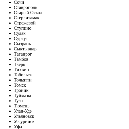
Сочи
Ставрополь
Старый Оскол
Стерлитамак
Стрежевой
Ступино
Судак
Сургут
Сызрань
Сыктывкар
Таганрог
Тамбов
Тверь
Тихвин
Тобольск
Тольятти
Томск
Троицк
Туймазы
Тула
Тюмень
Улан-Удэ
Ульяновск
Уссурийск
Уфа