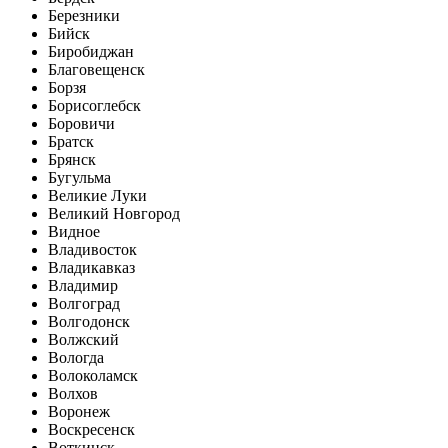
Березники
Бийск
Биробиджан
Благовещенск
Борзя
Борисоглебск
Боровичи
Братск
Брянск
Бугульма
Великие Луки
Великий Новгород
Видное
Владивосток
Владикавказ
Владимир
Волгоград
Волгодонск
Волжский
Вологда
Волоколамск
Волхов
Воронеж
Воскресенск
Воткинск