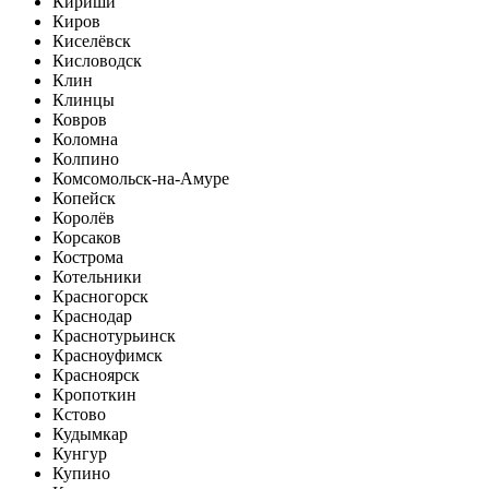
Кириши
Киров
Киселёвск
Кисловодск
Клин
Клинцы
Ковров
Коломна
Колпино
Комсомольск-на-Амуре
Копейск
Королёв
Корсаков
Кострома
Котельники
Красногорск
Краснодар
Краснотурьинск
Красноуфимск
Красноярск
Кропоткин
Кстово
Кудымкар
Кунгур
Купино