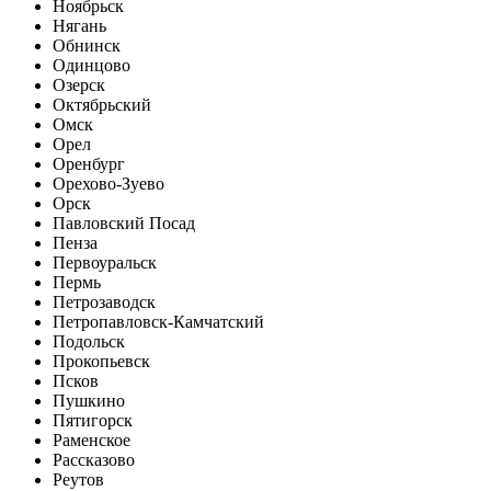
Ноябрьск
Нягань
Обнинск
Одинцово
Озерск
Октябрьский
Омск
Орел
Оренбург
Орехово-Зуево
Орск
Павловский Посад
Пенза
Первоуральск
Пермь
Петрозаводск
Петропавловск-Камчатский
Подольск
Прокопьевск
Псков
Пушкино
Пятигорск
Раменское
Рассказово
Реутов