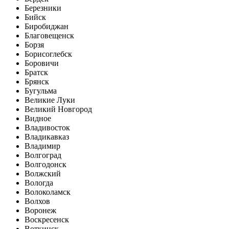
Березники
Бийск
Биробиджан
Благовещенск
Борзя
Борисоглебск
Боровичи
Братск
Брянск
Бугульма
Великие Луки
Великий Новгород
Видное
Владивосток
Владикавказ
Владимир
Волгоград
Волгодонск
Волжский
Вологда
Волоколамск
Волхов
Воронеж
Воскресенск
Воткинск