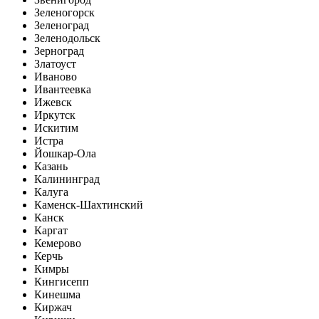
Зеленогорск
Зеленоград
Зеленодольск
Зерноград
Златоуст
Иваново
Ивантеевка
Ижевск
Иркутск
Искитим
Истра
Йошкар-Ола
Казань
Калининград
Калуга
Каменск-Шахтинский
Канск
Каргат
Кемерово
Керчь
Кимры
Кингисепп
Кинешма
Киржач