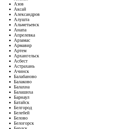
Азов
Аксай
Александров
Алушта
Альметьевск
Анапа
Апрелевка
Арзамас
Армавир
Артем
Архангельск
Асбест
Астрахань
Ачинск
Балабаново
Балаково
Балахна
Балашиха
Барнаул
Батайск
Белгород
Белебей
Белово
Белогорск
Бердск