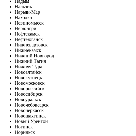
Надым
Нальчик
Нарьян-Мар
Находка
Невиномысск
Нерюнгри
Нефтекамск
Нефтеюганск
Нижневартовск
Нижнекамск
Нижний Новгород
Нижний Тагил
Нижняя Тура
Новоалтайск
Новокузнецк
Новомосковск
Новороссийск
Новосибирск
Новоуральск
Новочебоксарск
Новочеркасск
Новошахтинск
Новый Уренгой
Ногинск
Норильск