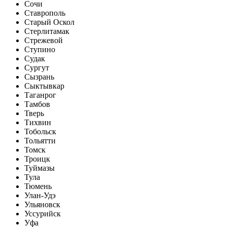
Сочи
Ставрополь
Старый Оскол
Стерлитамак
Стрежевой
Ступино
Судак
Сургут
Сызрань
Сыктывкар
Таганрог
Тамбов
Тверь
Тихвин
Тобольск
Тольятти
Томск
Троицк
Туймазы
Тула
Тюмень
Улан-Удэ
Ульяновск
Уссурийск
Уфа