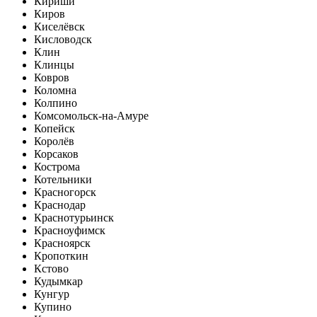
Кириши
Киров
Киселёвск
Кисловодск
Клин
Клинцы
Ковров
Коломна
Колпино
Комсомольск-на-Амуре
Копейск
Королёв
Корсаков
Кострома
Котельники
Красногорск
Краснодар
Краснотурьинск
Красноуфимск
Красноярск
Кропоткин
Кстово
Кудымкар
Кунгур
Купино