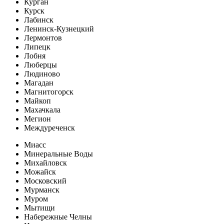
Курган
Курск
Лабинск
Ленинск-Кузнецкий
Лермонтов
Липецк
Лобня
Люберцы
Людиново
Магадан
Магнитогорск
Майкоп
Махачкала
Мегион
Междуреченск
Миасс
Минеральные Воды
Михайловск
Можайск
Московский
Мурманск
Муром
Мытищи
Набережные Челны