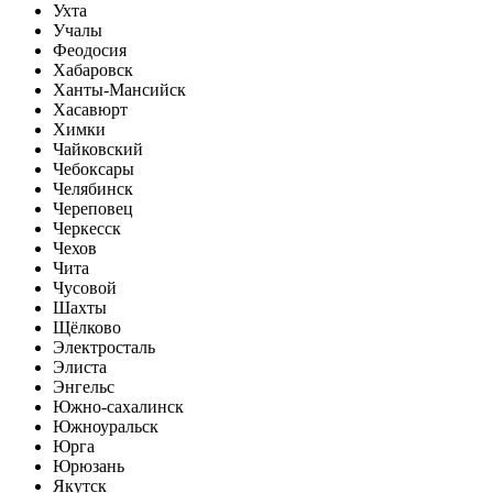
Ухта
Учалы
Феодосия
Хабаровск
Ханты-Мансийск
Хасавюрт
Химки
Чайковский
Чебоксары
Челябинск
Череповец
Черкесск
Чехов
Чита
Чусовой
Шахты
Щёлково
Электросталь
Элиста
Энгельс
Южно-сахалинск
Южноуральск
Юрга
Юрюзань
Якутск