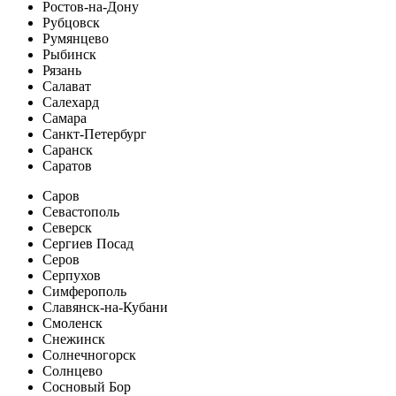
Ростов-на-Дону
Рубцовск
Румянцево
Рыбинск
Рязань
Салават
Салехард
Самара
Санкт-Петербург
Саранск
Саратов
Саров
Севастополь
Северск
Сергиев Посад
Серов
Серпухов
Симферополь
Славянск-на-Кубани
Смоленск
Снежинск
Солнечногорск
Солнцево
Сосновый Бор