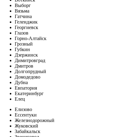
Выборг
Вязьма
Гатчина
Геленджик
Георгиевск
Глазов
Горно-Алтайск
Грозный
Губкин
Дзержинск
Димитровград
Дмитров
Долгопрудный
Домодедово
Дубна
Евпатория
Екатеринбург
Елец
Елизово
Ессентуки
Железнодорожный
Жуковский
Забайкальск
Звенигород