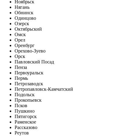
Ноябрьск
Нягань
Обнинск
Одинцово
Озерск
Октябрьский
Омск
Орел
Оренбург
Орехово-Зуево
Орск
Павловский Посад
Пенза
Первоуральск
Пермь
Петрозаводск
Петропавловск-Камчатский
Подольск
Прокопьевск
Псков
Пушкино
Пятигорск
Раменское
Рассказово
Реутов