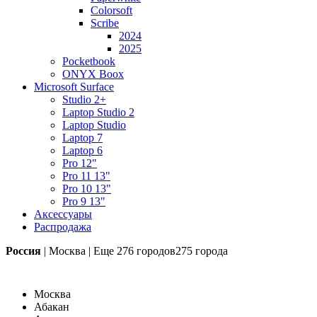
Colorsoft
Scribe
2024
2025
Pocketbook
ONYX Boox
Microsoft Surface
Studio 2+
Laptop Studio 2
Laptop Studio
Laptop 7
Laptop 6
Pro 12"
Pro 11 13"
Pro 10 13"
Pro 9 13"
Аксессуары
Распродажа
Россия
|
Москва
|
Еще
276 городов
275 города
Москва
Абакан