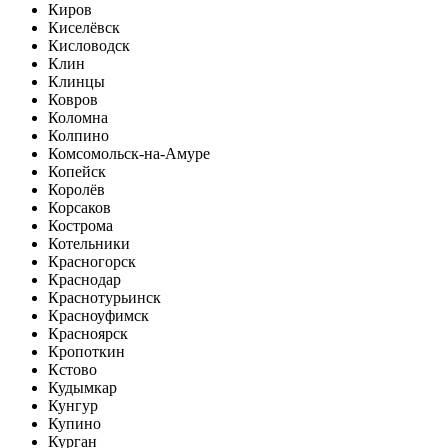
Киров
Киселёвск
Кисловодск
Клин
Клинцы
Ковров
Коломна
Колпино
Комсомольск-на-Амуре
Копейск
Королёв
Корсаков
Кострома
Котельники
Красногорск
Краснодар
Краснотурьинск
Красноуфимск
Красноярск
Кропоткин
Кстово
Кудымкар
Кунгур
Купино
Курган