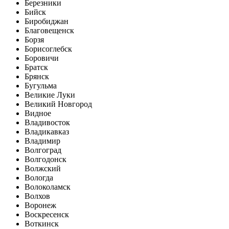
Березники
Бийск
Биробиджан
Благовещенск
Борзя
Борисоглебск
Боровичи
Братск
Брянск
Бугульма
Великие Луки
Великий Новгород
Видное
Владивосток
Владикавказ
Владимир
Волгоград
Волгодонск
Волжский
Вологда
Волоколамск
Волхов
Воронеж
Воскресенск
Воткинск