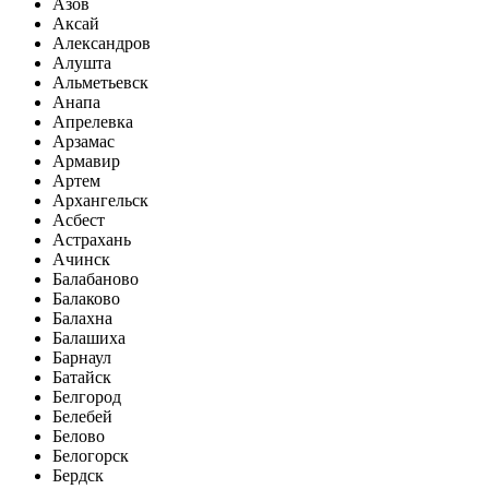
Азов
Аксай
Александров
Алушта
Альметьевск
Анапа
Апрелевка
Арзамас
Армавир
Артем
Архангельск
Асбест
Астрахань
Ачинск
Балабаново
Балаково
Балахна
Балашиха
Барнаул
Батайск
Белгород
Белебей
Белово
Белогорск
Бердск