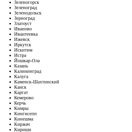
Зеленогорск
Зеленоград
Зеленодольск
Зерноград
Златоуст
Иваново
Ивантеевка
Ижевск
Иркутск
Искитим
Истра
Йошкар-Ола
Казань
Калининград
Калуга
Каменск-Шахтинский
Канск
Каргат
Кемерово
Керчь
Кимры
Кингисепп
Кинешма
Киржач
Кириши