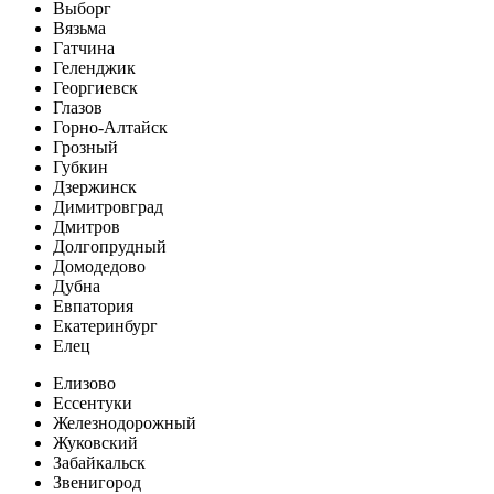
Выборг
Вязьма
Гатчина
Геленджик
Георгиевск
Глазов
Горно-Алтайск
Грозный
Губкин
Дзержинск
Димитровград
Дмитров
Долгопрудный
Домодедово
Дубна
Евпатория
Екатеринбург
Елец
Елизово
Ессентуки
Железнодорожный
Жуковский
Забайкальск
Звенигород