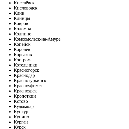
Киселёвск
Кисловодск
Клин
Клинцы
Ковров
Коломна
Колпино
Комсомольск-на-Амуре
Копейск
Королёв
Корсаков
Кострома
Котельники
Красногорск
Краснодар
Краснотурьинск
Красноуфимск
Красноярск
Кропоткин
Кстово
Кудымкар
Кунгур
Купино
Курган
Курск