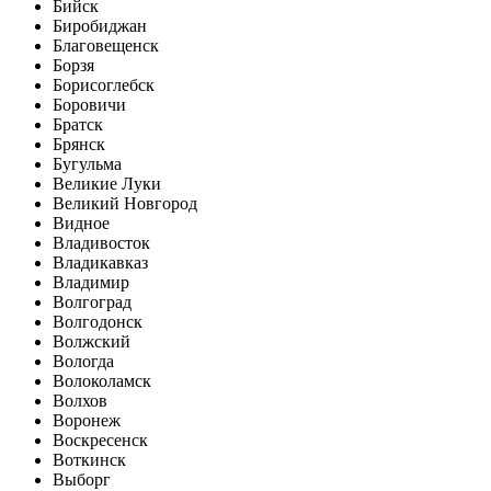
Бийск
Биробиджан
Благовещенск
Борзя
Борисоглебск
Боровичи
Братск
Брянск
Бугульма
Великие Луки
Великий Новгород
Видное
Владивосток
Владикавказ
Владимир
Волгоград
Волгодонск
Волжский
Вологда
Волоколамск
Волхов
Воронеж
Воскресенск
Воткинск
Выборг