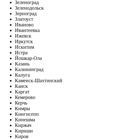
Зеленоград
Зеленодольск
Зерноград
Златоуст
Иваново
Ивантеевка
Ижевск
Иркутск
Искитим
Истра
Йошкар-Ола
Казань
Калининград
Калуга
Каменск-Шахтинский
Канск
Каргат
Кемерово
Керчь
Кимры
Кингисепп
Кинешма
Киржач
Кириши
Киров