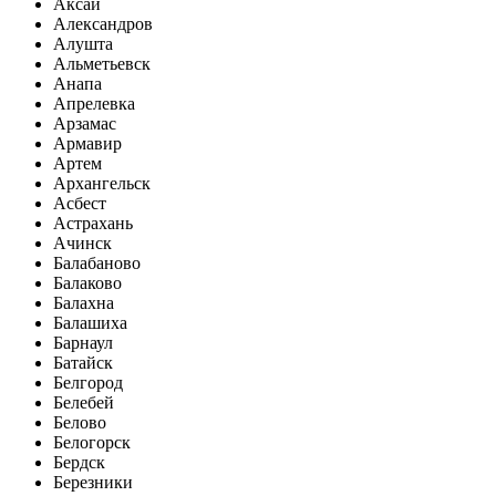
Аксай
Александров
Алушта
Альметьевск
Анапа
Апрелевка
Арзамас
Армавир
Артем
Архангельск
Асбест
Астрахань
Ачинск
Балабаново
Балаково
Балахна
Балашиха
Барнаул
Батайск
Белгород
Белебей
Белово
Белогорск
Бердск
Березники