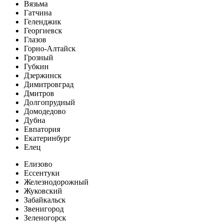
Вязьма
Гатчина
Геленджик
Георгиевск
Глазов
Горно-Алтайск
Грозный
Губкин
Дзержинск
Димитровград
Дмитров
Долгопрудный
Домодедово
Дубна
Евпатория
Екатеринбург
Елец
Елизово
Ессентуки
Железнодорожный
Жуковский
Забайкальск
Звенигород
Зеленогорск