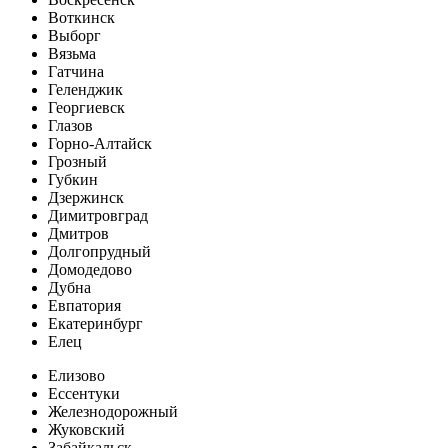
Воткинск
Выборг
Вязьма
Гатчина
Геленджик
Георгиевск
Глазов
Горно-Алтайск
Грозный
Губкин
Дзержинск
Димитровград
Дмитров
Долгопрудный
Домодедово
Дубна
Евпатория
Екатеринбург
Елец
Елизово
Ессентуки
Железнодорожный
Жуковский
Забайкальск