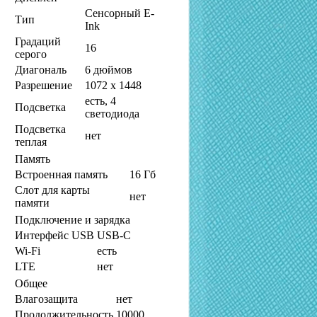
Сенсорный E-
Тип
Ink
Градаций
16
серого
Диагональ
6 дюймов
Разрешение
1072 x 1448
есть, 4
Подсветка
светодиода
Подсветка
нет
теплая
Память
Встроенная память
16 Гб
Слот для карты
нет
памяти
Подключение и зарядка
Интерфейс USB
USB-C
Wi-Fi
есть
LTE
нет
Общее
Влагозащита
нет
Продолжительность
10000