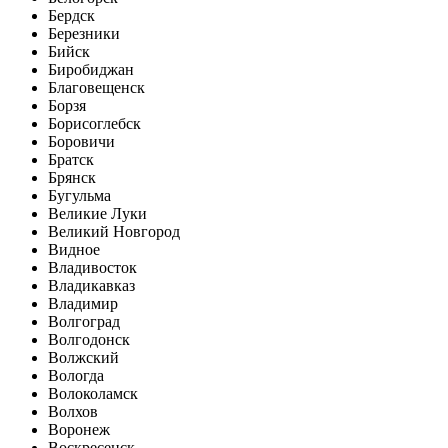
Бердск
Березники
Бийск
Биробиджан
Благовещенск
Борзя
Борисоглебск
Боровичи
Братск
Брянск
Бугульма
Великие Луки
Великий Новгород
Видное
Владивосток
Владикавказ
Владимир
Волгоград
Волгодонск
Волжский
Вологда
Волоколамск
Волхов
Воронеж
Воскресенск