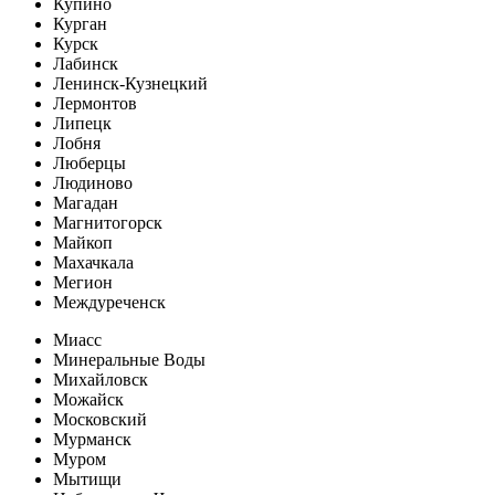
Купино
Курган
Курск
Лабинск
Ленинск-Кузнецкий
Лермонтов
Липецк
Лобня
Люберцы
Людиново
Магадан
Магнитогорск
Майкоп
Махачкала
Мегион
Междуреченск
Миасс
Минеральные Воды
Михайловск
Можайск
Московский
Мурманск
Муром
Мытищи