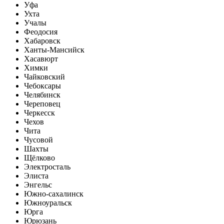
Уфа
Ухта
Учалы
Феодосия
Хабаровск
Ханты-Мансийск
Хасавюрт
Химки
Чайковский
Чебоксары
Челябинск
Череповец
Черкесск
Чехов
Чита
Чусовой
Шахты
Щёлково
Электросталь
Элиста
Энгельс
Южно-сахалинск
Южноуральск
Юрга
Юрюзань