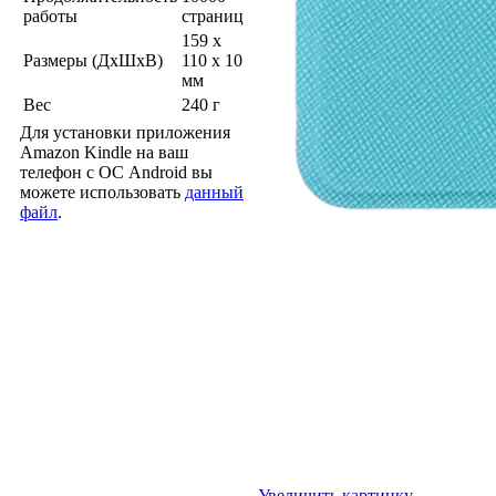
работы
страниц
159 x
Размеры (ДхШхВ)
110 x 10
мм
Вес
240 г
Для установки приложения
Amazon Kindle на ваш
телефон с ОС Android вы
можете использовать
данный
файл
.
Увеличить картинку