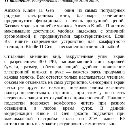
11 поколение.
Выпускается с октября 2024 года.
Amazon Kindle 11 Gen — один из самых популярных
ридеров электронных книг, благодаря сочетанию
продвинутого функционала с очень доступной ценой.
Базовая модель в линейке читалок Amazon Kindle. При этом
максимально доступная, удобная, надежная, с отличной
эргономикой и продвинутыми характеристиками. Если
Вы ищите современное устройство для комфортного
чтения, то Kindle 11 Gen — несомненно отличный выбор!
Стильный внешний вид, закругленные углы, экран
с разрешением 300 PPI, напоминающий лист хорошей
бумаги, размер, обеспечивающий удобное положение
электронной книжки в руке — кажется здесь продумана
каждая мелочь. Вам остается только наслаждаться чтением,
совсем не отвлекаясь на само устройство. Сенсорный экран
четко реагирует на нажатия, позволяя одним касанием
пальца перелистывать страницы, при этом у него есть
встроенная защита от случайных прикосновений. Наличие
подсветки позволяет комфортно читать при разном
освещении, в любое время суток. В данной
модификации Kindle 11 Gen яркость подсветки при
максимальной настройке стала на 25% выше. Её
интенсивность вы можете регулировать самостоятельно.