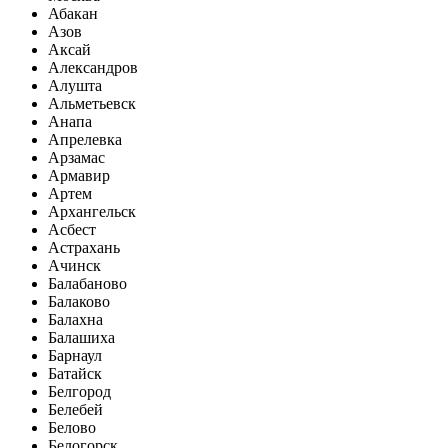
Абакан
Азов
Аксай
Александров
Алушта
Альметьевск
Анапа
Апрелевка
Арзамас
Армавир
Артем
Архангельск
Асбест
Астрахань
Ачинск
Балабаново
Балаково
Балахна
Балашиха
Барнаул
Батайск
Белгород
Белебей
Белово
Белогорск