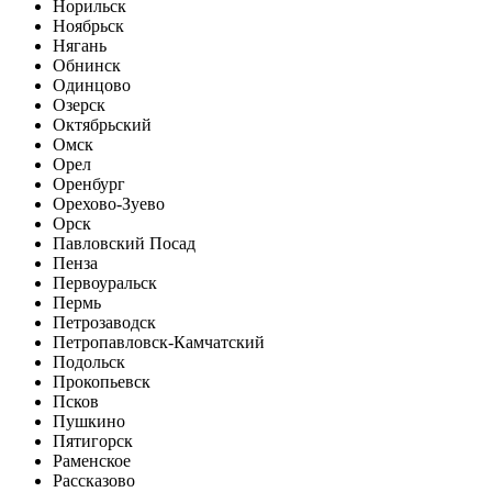
Норильск
Ноябрьск
Нягань
Обнинск
Одинцово
Озерск
Октябрьский
Омск
Орел
Оренбург
Орехово-Зуево
Орск
Павловский Посад
Пенза
Первоуральск
Пермь
Петрозаводск
Петропавловск-Камчатский
Подольск
Прокопьевск
Псков
Пушкино
Пятигорск
Раменское
Рассказово