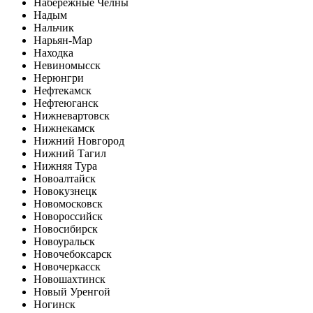
Набережные Челны
Надым
Нальчик
Нарьян-Мар
Находка
Невиномысск
Нерюнгри
Нефтекамск
Нефтеюганск
Нижневартовск
Нижнекамск
Нижний Новгород
Нижний Тагил
Нижняя Тура
Новоалтайск
Новокузнецк
Новомосковск
Новороссийск
Новосибирск
Новоуральск
Новочебоксарск
Новочеркасск
Новошахтинск
Новый Уренгой
Ногинск