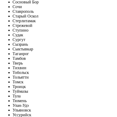
Сосновый Бор
Сочи
Ставрополь
Старый Оскол
Стерлитамак
Стрежевой
Ступино
Судак
Сургут
Сызрань
Сыктывкар
Таганрог
Тамбов
Тверь
Тихвин
Тобольск
Тольятти
Томск
Троицк
Туймазы
Тула
Тюмень
Улан-Удэ
Ульяновск
Уссурийск