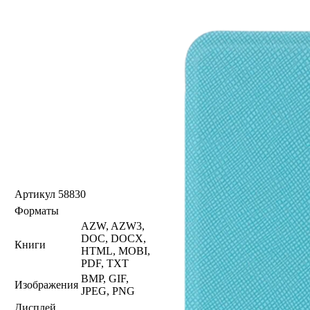
Артикул
58830
Форматы
AZW, AZW3,
DOC, DOCX,
Книги
HTML, MOBI,
PDF, TXT
BMP, GIF,
Изображения
JPEG, PNG
Дисплей