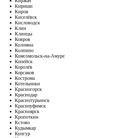
Киржач
Кириши
Киров
Киселёвск
Кисловодск
Клин
Клинцы
Ковров
Коломна
Колпино
Комсомольск-на-Амуре
Копейск
Королёв
Корсаков
Кострома
Котельники
Красногорск
Краснодар
Краснотурьинск
Красноуфимск
Красноярск
Кропоткин
Кстово
Кудымкар
Кунгур