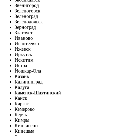
Звенигород
Зеленогорск
Зеленоград
Зеленодольск
Зерноград
Златоуст
Иваново
Ивантеевка
Ижевск
Иркутск
Искитим
Истра
Йошкар-Ола
Казань
Калининград
Калуга
Каменск-Шахтинский
Канск
Каргат
Кемерово
Керчь
Кимры
Кингисепп
Кинешма