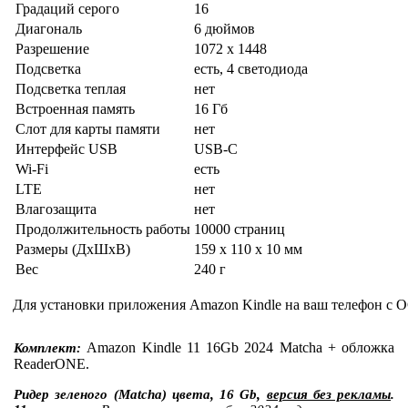
Градаций серого
16
Диагональ
6 дюймов
Разрешение
1072 x 1448
Подсветка
есть, 4 светодиода
Подсветка теплая
нет
Встроенная память
16 Гб
Слот для карты памяти
нет
Интерфейс USB
USB-C
Wi-Fi
есть
LTE
нет
Влагозащита
нет
Продолжительность работы
10000 страниц
Размеры (ДхШхВ)
159 x 110 x 10 мм
Вес
240 г
Для установки приложения Amazon Kindle на ваш телефон с О
Amazon Kindle 11 16Gb 2024 Matcha + обложка
Комплект:
ReaderONE.
Ридер зеленого (Matcha) цвета, 16 Gb,
версия без рекламы
.