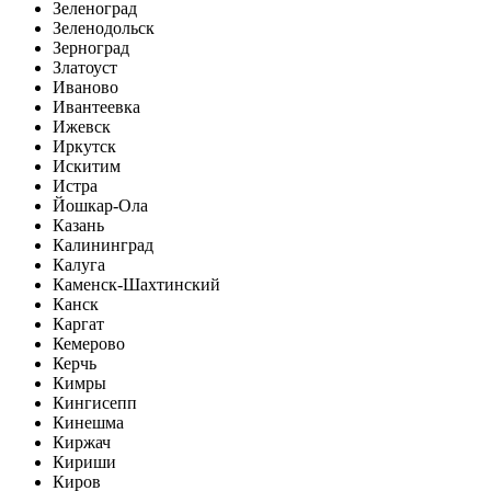
Зеленоград
Зеленодольск
Зерноград
Златоуст
Иваново
Ивантеевка
Ижевск
Иркутск
Искитим
Истра
Йошкар-Ола
Казань
Калининград
Калуга
Каменск-Шахтинский
Канск
Каргат
Кемерово
Керчь
Кимры
Кингисепп
Кинешма
Киржач
Кириши
Киров