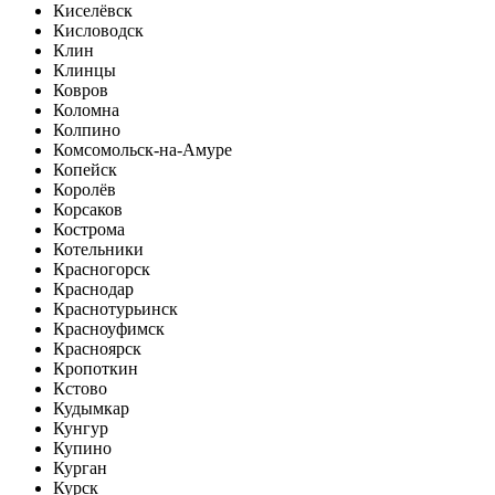
Киселёвск
Кисловодск
Клин
Клинцы
Ковров
Коломна
Колпино
Комсомольск-на-Амуре
Копейск
Королёв
Корсаков
Кострома
Котельники
Красногорск
Краснодар
Краснотурьинск
Красноуфимск
Красноярск
Кропоткин
Кстово
Кудымкар
Кунгур
Купино
Курган
Курск