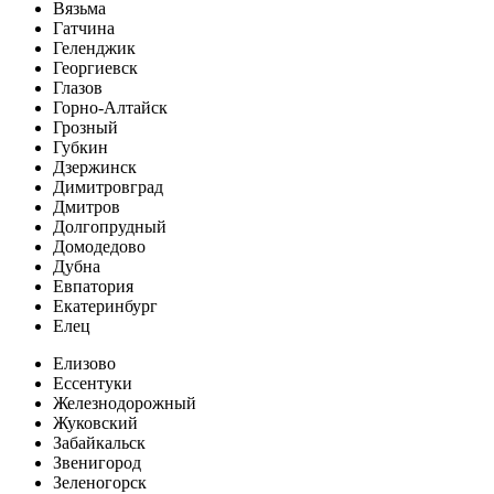
Вязьма
Гатчина
Геленджик
Георгиевск
Глазов
Горно-Алтайск
Грозный
Губкин
Дзержинск
Димитровград
Дмитров
Долгопрудный
Домодедово
Дубна
Евпатория
Екатеринбург
Елец
Елизово
Ессентуки
Железнодорожный
Жуковский
Забайкальск
Звенигород
Зеленогорск