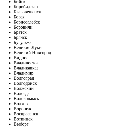
Бийск
Биробиджан
Благовещенск
Борзя
Борисоглебск
Боровичи
Братск
Брянск
Бугульма
Великие Луки
Великий Новгород
Видное
Владивосток
Владикавказ
Владимир
Волгоград
Волгодонск
Волжский
Вологда
Волоколамск
Волхов
Воронеж
Воскресенск
Воткинск
Выборг