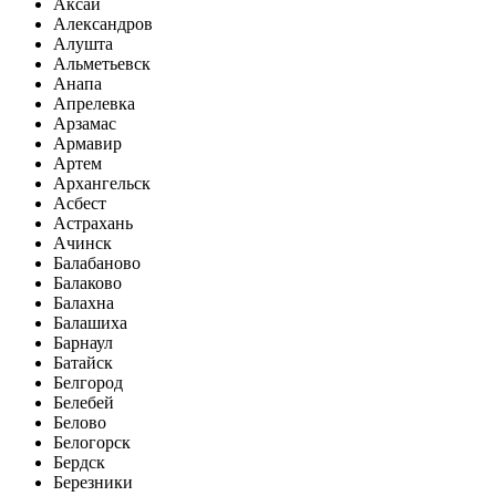
Аксай
Александров
Алушта
Альметьевск
Анапа
Апрелевка
Арзамас
Армавир
Артем
Архангельск
Асбест
Астрахань
Ачинск
Балабаново
Балаково
Балахна
Балашиха
Барнаул
Батайск
Белгород
Белебей
Белово
Белогорск
Бердск
Березники