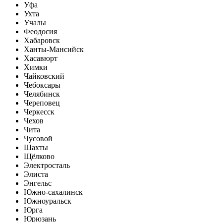
Уфа
Ухта
Учалы
Феодосия
Хабаровск
Ханты-Мансийск
Хасавюрт
Химки
Чайковский
Чебоксары
Челябинск
Череповец
Черкесск
Чехов
Чита
Чусовой
Шахты
Щёлково
Электросталь
Элиста
Энгельс
Южно-сахалинск
Южноуральск
Юрга
Юрюзань