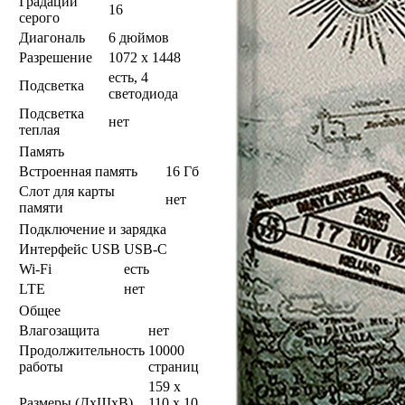
Градаций
16
серого
Диагональ
6 дюймов
Разрешение
1072 x 1448
есть, 4
Подсветка
светодиода
Подсветка
нет
теплая
Память
Встроенная память
16 Гб
Слот для карты
нет
памяти
Подключение и зарядка
Интерфейс USB
USB-C
Wi-Fi
есть
LTE
нет
Общее
Влагозащита
нет
Продолжительность
10000
работы
страниц
159 x
Размеры (ДхШхВ)
110 x 10