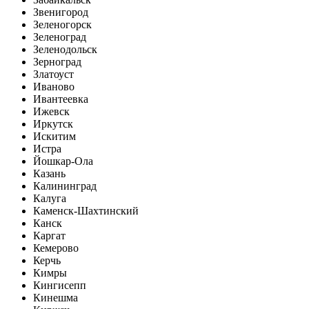
Звенигород
Зеленогорск
Зеленоград
Зеленодольск
Зерноград
Златоуст
Иваново
Ивантеевка
Ижевск
Иркутск
Искитим
Истра
Йошкар-Ола
Казань
Калининград
Калуга
Каменск-Шахтинский
Канск
Каргат
Кемерово
Керчь
Кимры
Кингисепп
Кинешма