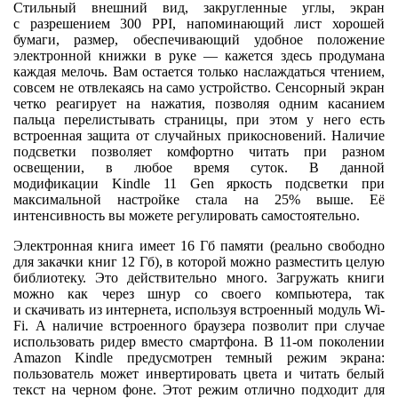
Стильный внешний вид, закругленные углы, экран
с разрешением 300 PPI, напоминающий лист хорошей
бумаги, размер, обеспечивающий удобное положение
электронной книжки в руке — кажется здесь продумана
каждая мелочь. Вам остается только наслаждаться чтением,
совсем не отвлекаясь на само устройство. Сенсорный экран
четко реагирует на нажатия, позволяя одним касанием
пальца перелистывать страницы, при этом у него есть
встроенная защита от случайных прикосновений. Наличие
подсветки позволяет комфортно читать при разном
освещении, в любое время суток. В данной
модификации Kindle 11 Gen яркость подсветки при
максимальной настройке стала на 25% выше. Её
интенсивность вы можете регулировать самостоятельно.
Электронная книга имеет 16 Гб памяти (реально свободно
для закачки книг 12 Гб), в которой можно разместить целую
библиотеку. Это действительно много. Загружать книги
можно как через шнур со своего компьютера, так
и скачивать из интернета, используя встроенный модуль Wi-
Fi. А наличие встроенного браузера позволит при случае
использовать ридер вместо смартфона. В 11-ом поколении
Amazon Kindle предусмотрен темный режим экрана:
пользователь может инвертировать цвета и читать белый
текст на черном фоне. Этот режим отлично подходит для