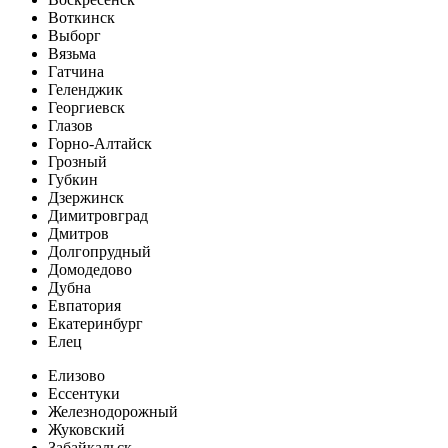
Воткинск
Выборг
Вязьма
Гатчина
Геленджик
Георгиевск
Глазов
Горно-Алтайск
Грозный
Губкин
Дзержинск
Димитровград
Дмитров
Долгопрудный
Домодедово
Дубна
Евпатория
Екатеринбург
Елец
Елизово
Ессентуки
Железнодорожный
Жуковский
Забайкальск