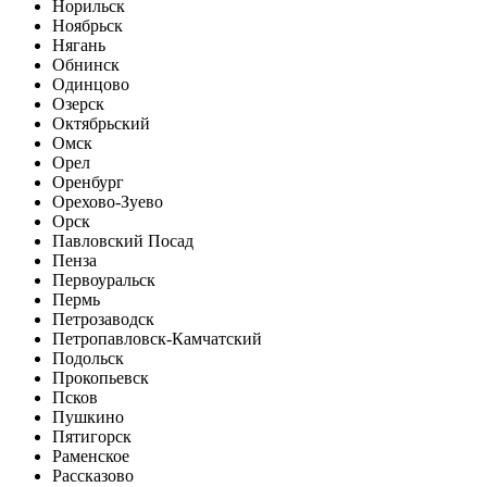
Норильск
Ноябрьск
Нягань
Обнинск
Одинцово
Озерск
Октябрьский
Омск
Орел
Оренбург
Орехово-Зуево
Орск
Павловский Посад
Пенза
Первоуральск
Пермь
Петрозаводск
Петропавловск-Камчатский
Подольск
Прокопьевск
Псков
Пушкино
Пятигорск
Раменское
Рассказово