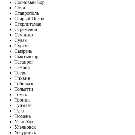
Сосновый Бор
Сочи
Ставрополь
Старый Оскол
Стерлитамак
Стрежевой
Ступино
Судак
Сургут
Сызрань
Сыктывкар
Таганрог
Тамбов
Тверь
Тихвин
Тобольск
Тольятти
Томск
Троицк
Туймазы
Тула
Тюмень
Улан-Удэ
Ульяновск
Уссурийск