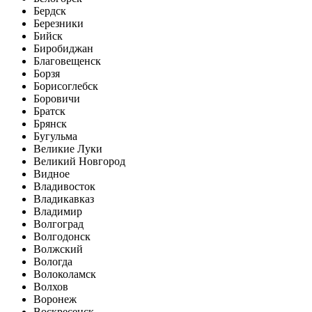
Бердск
Березники
Бийск
Биробиджан
Благовещенск
Борзя
Борисоглебск
Боровичи
Братск
Брянск
Бугульма
Великие Луки
Великий Новгород
Видное
Владивосток
Владикавказ
Владимир
Волгоград
Волгодонск
Волжский
Вологда
Волоколамск
Волхов
Воронеж
Воскресенск