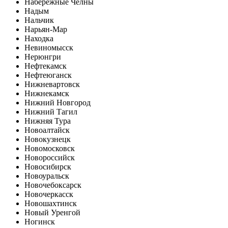
Набережные Челны
Надым
Нальчик
Нарьян-Мар
Находка
Невиномысск
Нерюнгри
Нефтекамск
Нефтеюганск
Нижневартовск
Нижнекамск
Нижний Новгород
Нижний Тагил
Нижняя Тура
Новоалтайск
Новокузнецк
Новомосковск
Новороссийск
Новосибирск
Новоуральск
Новочебоксарск
Новочеркасск
Новошахтинск
Новый Уренгой
Ногинск