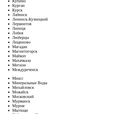
Купино
Курган
Курск
Лабинск
Ленинск-Кузнецкий
Лермонтов
Липецк
Лобня
Люберцы
Людиново
Магадан
Магнитогорск
Майкоп
Махачкала
Мегион
Междуреченск
Миасс
Минеральные Воды
Михайловск
Можайск
Московский
Мурманск
Муром
Мытищи