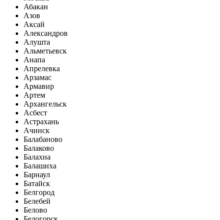
Абакан
Азов
Аксай
Александров
Алушта
Альметьевск
Анапа
Апрелевка
Арзамас
Армавир
Артем
Архангельск
Асбест
Астрахань
Ачинск
Балабаново
Балаково
Балахна
Балашиха
Барнаул
Батайск
Белгород
Белебей
Белово
Белогорск