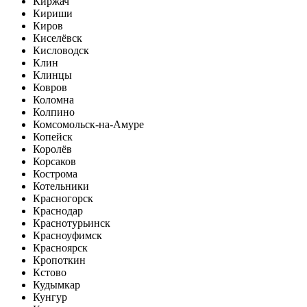
Киржач
Кириши
Киров
Киселёвск
Кисловодск
Клин
Клинцы
Ковров
Коломна
Колпино
Комсомольск-на-Амуре
Копейск
Королёв
Корсаков
Кострома
Котельники
Красногорск
Краснодар
Краснотурьинск
Красноуфимск
Красноярск
Кропоткин
Кстово
Кудымкар
Кунгур