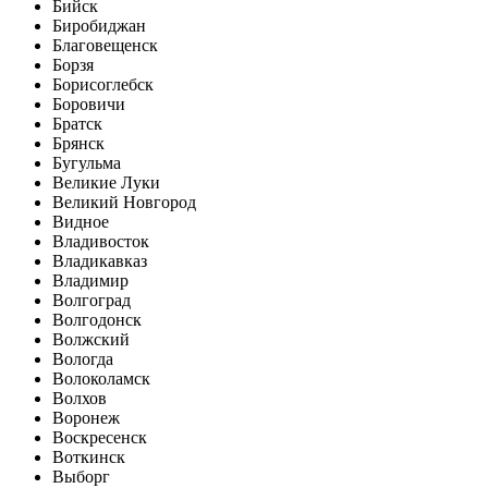
Бийск
Биробиджан
Благовещенск
Борзя
Борисоглебск
Боровичи
Братск
Брянск
Бугульма
Великие Луки
Великий Новгород
Видное
Владивосток
Владикавказ
Владимир
Волгоград
Волгодонск
Волжский
Вологда
Волоколамск
Волхов
Воронеж
Воскресенск
Воткинск
Выборг