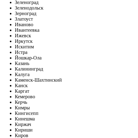
Зеленоград
Зеленодольск
Зерноград
Златоуст
Иваново
Ивантеевка
Ижевск
Иркутск
Искитим
Истра
Йошкар-Ола
Казань
Калининград
Калуга
Каменск-Шахтинский
Канск
Каргат
Кемерово
Керчь
Кимры
Кингисепп
Кинешма
Киржач
Кириши
Киров