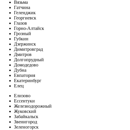
Вязьма
Гатчина
Геленджик
Георгиевск
Глазов
Горно-Алтайск
Грозный
Губкин
Дзержинск
Димитровград
Дмитров
Долгопрудный
Домодедово
Дубна
Евпатория
Екатеринбург
Елец
Елизово
Ессентуки
Железнодорожный
Жуковский
Забайкальск
Звенигород
Зеленогорск