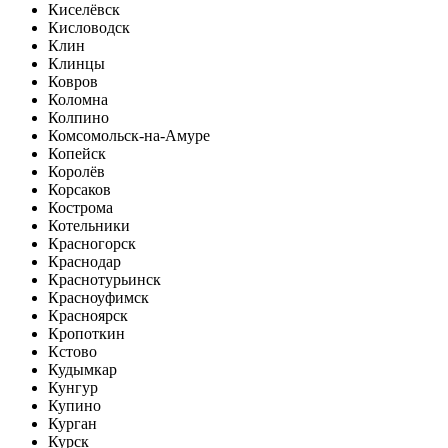
Киселёвск
Кисловодск
Клин
Клинцы
Ковров
Коломна
Колпино
Комсомольск-на-Амуре
Копейск
Королёв
Корсаков
Кострома
Котельники
Красногорск
Краснодар
Краснотурьинск
Красноуфимск
Красноярск
Кропоткин
Кстово
Кудымкар
Кунгур
Купино
Курган
Курск