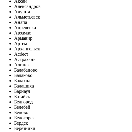
Аксай
Александров
Алушта
Альметьевск
Анапа
Апрелевка
Арзамас
Армавир
Артем
Архангельск
Асбест
Астрахань
Ачинск
Балабаново
Балаково
Балахна
Балашиха
Барнаул
Батайск
Белгород
Белебей
Белово
Белогорск
Бердск
Березники