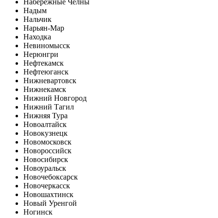
Набережные Челны
Надым
Нальчик
Нарьян-Мар
Находка
Невиномысск
Нерюнгри
Нефтекамск
Нефтеюганск
Нижневартовск
Нижнекамск
Нижний Новгород
Нижний Тагил
Нижняя Тура
Новоалтайск
Новокузнецк
Новомосковск
Новороссийск
Новосибирск
Новоуральск
Новочебоксарск
Новочеркасск
Новошахтинск
Новый Уренгой
Ногинск