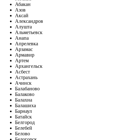
Абакан
Азов
Аксай
Александров
Алушта
Альметьевск
Анапа
Апрелевка
Арзамас
Армавир
Артем
Архангельск
Асбест
Астрахань
Ачинск
Балабаново
Балаково
Балахна
Балашиха
Барнаул
Батайск
Белгород
Белебей
Белово
Белогорск