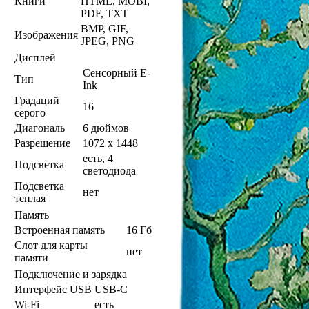
Книги
HTML, MOBI,
PDF, TXT
BMP, GIF,
Изображения
JPEG, PNG
Дисплей
Сенсорный E-
Тип
Ink
Градаций
16
серого
Диагональ
6 дюймов
Разрешение
1072 x 1448
есть, 4
Подсветка
светодиода
Подсветка
нет
теплая
Память
Встроенная память
16 Гб
Слот для карты
нет
памяти
Подключение и зарядка
Интерфейс USB
USB-C
Wi-Fi
есть