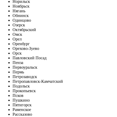
Норильск
Ноябрьск
Нягань
Обнинск
Одинцово
Озерск
Октябрьский
Омск
Орел
Оренбург
Орехово-Зуево
Орск
Павловский Посад
Пенза
Первоуральск
Пермь
Петрозаводск
Петропавловск-Камчатский
Подольск
Прокопьевск
Псков
Пушкино
Пятигорск
Раменское
Рассказово