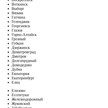
Воткинск
Выборг
Вязьма
Гатчина
Геленджик
Георгиевск
Глазов
Горно-Алтайск
Грозный
Губкин
Дзержинск
Димитровград
Дмитров
Долгопрудный
Домодедово
Дубна
Евпатория
Екатеринбург
Елец
Елизово
Ессентуки
Железнодорожный
Жуковский
Забайкальск