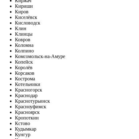
Киржач
Кириши
Киров
Киселёвск
Кисловодск
Клин
Клинцы
Ковров
Коломна
Колпино
Комсомольск-на-Амуре
Копейск
Королёв
Корсаков
Кострома
Котельники
Красногорск
Краснодар
Краснотурьинск
Красноуфимск
Красноярск
Кропоткин
Кстово
Кудымкар
Кунгур