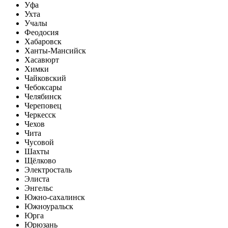
Уфа
Ухта
Учалы
Феодосия
Хабаровск
Ханты-Мансийск
Хасавюрт
Химки
Чайковский
Чебоксары
Челябинск
Череповец
Черкесск
Чехов
Чита
Чусовой
Шахты
Щёлково
Электросталь
Элиста
Энгельс
Южно-сахалинск
Южноуральск
Юрга
Юрюзань