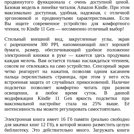
продвинутого функционала с очень доступной ценой.
Базовая модель в линейке читалок Amazon Kindle. При этом
максимально доступная, удобная, надежная, с отличной
эргономикой и продвинутыми характеристиками. Если
Вы ищите современное устройство для комфортного
чтения, то Kindle 11 Gen — несомненно отличный выбор!
Стильный внешний вид, закругленные углы, экран
с разрешением 300 PPI, напоминающий лист хорошей
бумаги, размер, обеспечивающий удобное положение
электронной книжки в руке — кажется здесь продумана
каждая мелочь. Вам остается только наслаждаться чтением,
совсем не отвлекаясь на само устройство. Сенсорный экран
четко реагирует на нажатия, позволяя одним касанием
пальца перелистывать страницы, при этом у него есть
встроенная защита от случайных прикосновений. Наличие
подсветки позволяет комфортно читать при разном
освещении, в любое время суток. В данной
модификации Kindle 11 Gen яркость подсветки при
максимальной настройке стала на 25% выше. Её
интенсивность вы можете регулировать самостоятельно.
Электронная книга имеет 16 Гб памяти (реально свободно
для закачки книг 12 Гб), в которой можно разместить целую
библиотеку. Это действительно много. Загружать книги