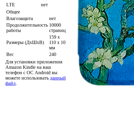
LTE
нет
Общее
Влагозащита
нет
Продолжительность
10000
работы
страниц
159 x
Размеры (ДхШхВ)
110 x 10
мм
Вес
240
Для установки приложения
Amazon Kindle на ваш
телефон с ОС Android вы
можете использовать
данный
файл
.