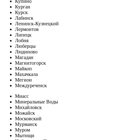
Купино
Курган
Курск
Лабинск
Ленинск-Кузнецкий
Лермонтов
Липецк
Лобня
Люберцы
Людиново
Магадан
Магнитогорск
Майкоп
Махачкала
Мегион
Междуреченск
Миасс
Минеральные Воды
Михайловск
Можайск
Московский
Мурманск
Муром
Мытищи