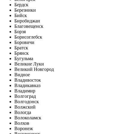
Бердск
Березники
Бийск
Биробиджан
Благовещенск
Борзя
Борисоглебск
Боровичи
Братск
Брянск
Бугульма
Великие Луки
Великий Новгород
Видное
Владивосток
Владикавказ
Владимир
Волгоград
Волгодонск
Волжский
Вологда
Волоколамск
Волхов
Воронеж
Воскресенск