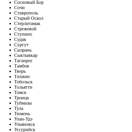
Сосновый Бор
Сочи
Ставрополь
Старый Оскол
Стерлитамак
Стрежевой
Ступино
Судак
Сургут
Сызрань
Сыктывкар
Таганрог
Тамбов
Тверь
Тихвин
Тобольск
Тольятти
Томск
Троицк
Туймазы
Тула
Тюмень
Улан-Удэ
Ульяновск
Уссурийск