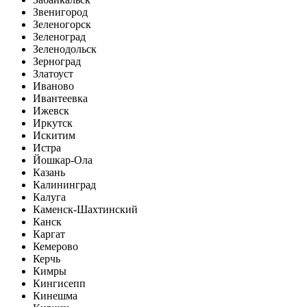
Звенигород
Зеленогорск
Зеленоград
Зеленодольск
Зерноград
Златоуст
Иваново
Ивантеевка
Ижевск
Иркутск
Искитим
Истра
Йошкар-Ола
Казань
Калининград
Калуга
Каменск-Шахтинский
Канск
Каргат
Кемерово
Керчь
Кимры
Кингисепп
Кинешма