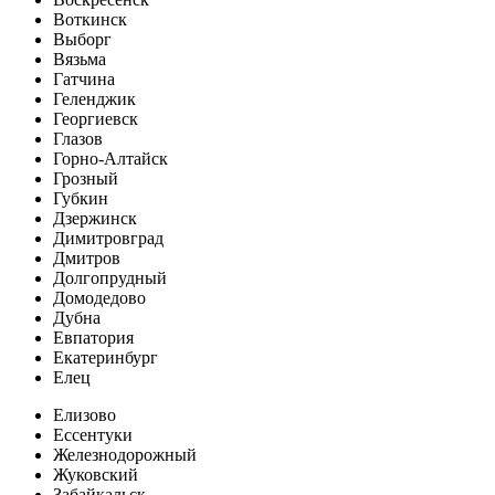
Воткинск
Выборг
Вязьма
Гатчина
Геленджик
Георгиевск
Глазов
Горно-Алтайск
Грозный
Губкин
Дзержинск
Димитровград
Дмитров
Долгопрудный
Домодедово
Дубна
Евпатория
Екатеринбург
Елец
Елизово
Ессентуки
Железнодорожный
Жуковский
Забайкальск