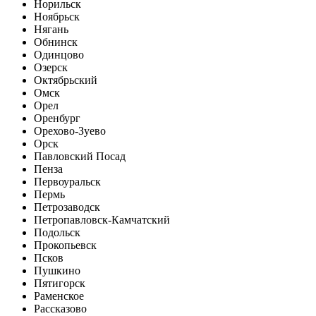
Норильск
Ноябрьск
Нягань
Обнинск
Одинцово
Озерск
Октябрьский
Омск
Орел
Оренбург
Орехово-Зуево
Орск
Павловский Посад
Пенза
Первоуральск
Пермь
Петрозаводск
Петропавловск-Камчатский
Подольск
Прокопьевск
Псков
Пушкино
Пятигорск
Раменское
Рассказово