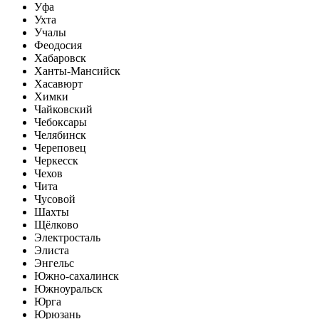
Уфа
Ухта
Учалы
Феодосия
Хабаровск
Ханты-Мансийск
Хасавюрт
Химки
Чайковский
Чебоксары
Челябинск
Череповец
Черкесск
Чехов
Чита
Чусовой
Шахты
Щёлково
Электросталь
Элиста
Энгельс
Южно-сахалинск
Южноуральск
Юрга
Юрюзань