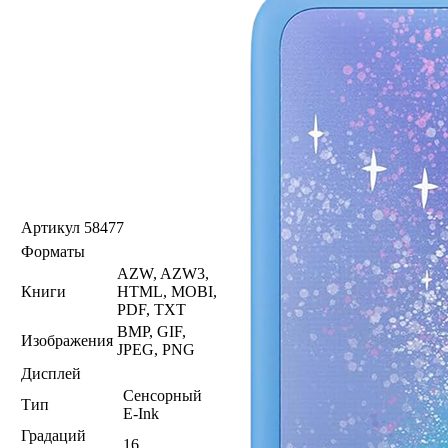
Артикул
58477
Форматы
AZW, AZW3,
Книги
HTML, MOBI,
PDF, TXT
BMP, GIF,
Изображения
JPEG, PNG
Дисплей
Сенсорный
Тип
E-Ink
Градаций
16