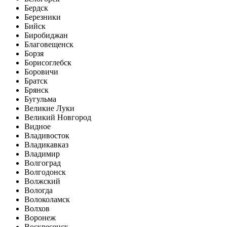
Бердск
Березники
Бийск
Биробиджан
Благовещенск
Борзя
Борисоглебск
Боровичи
Братск
Брянск
Бугульма
Великие Луки
Великий Новгород
Видное
Владивосток
Владикавказ
Владимир
Волгоград
Волгодонск
Волжский
Вологда
Волоколамск
Волхов
Воронеж
Воскресенск