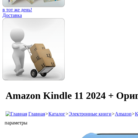
в тот же день!
Доставка
Amazon Kindle 11 2024 + Ор
Главная
>
Каталог
>
Электронные книги
>
Amazon
>
K
параметры