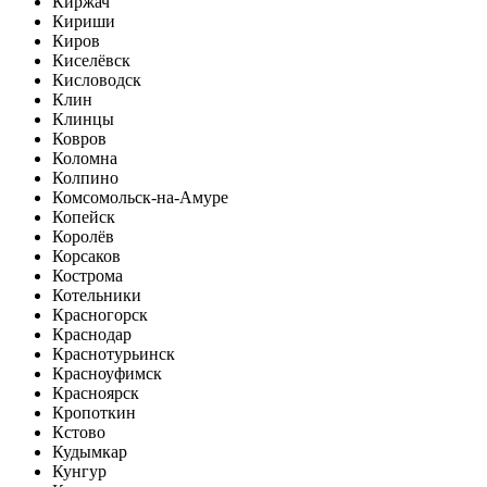
Киржач
Кириши
Киров
Киселёвск
Кисловодск
Клин
Клинцы
Ковров
Коломна
Колпино
Комсомольск-на-Амуре
Копейск
Королёв
Корсаков
Кострома
Котельники
Красногорск
Краснодар
Краснотурьинск
Красноуфимск
Красноярск
Кропоткин
Кстово
Кудымкар
Кунгур