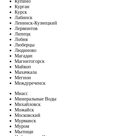
Купино
Курган
Курск
Лабинск
Ленинск-Кузнецкий
Лермонтов
Липецк
Лобня
Люберцы
Людиново
Магадан
Магнитогорск
Майкоп
Махачкала
Мегион
Междуреченск
Миасс
Минеральные Воды
Михайловск
Можайск
Московский
Мурманск
Муром
Мытищи