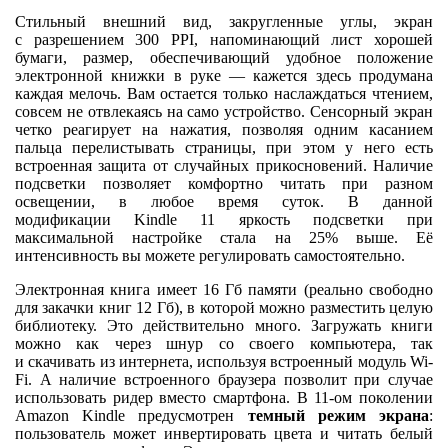
Стильный внешний вид, закругленные углы, экран
с разрешением 300 PPI, напоминающий лист хорошей
бумаги, размер, обеспечивающий удобное положение
электронной книжки в руке — кажется здесь продумана
каждая мелочь. Вам остается только наслаждаться чтением,
совсем не отвлекаясь на само устройство. Сенсорный экран
четко реагирует на нажатия, позволяя одним касанием
пальца перелистывать страницы, при этом у него есть
встроенная защита от случайных прикосновений. Наличие
подсветки позволяет комфортно читать при разном
освещении, в любое время суток. В данной
модификации Kindle 11 яркость подсветки при
максимальной настройке стала на 25% выше. Её
интенсивность вы можете регулировать самостоятельно.
Электронная книга имеет 16 Гб памяти (реально свободно
для закачки книг 12 Гб), в которой можно разместить целую
библиотеку. Это действительно много. Загружать книги
можно как через шнур со своего компьютера, так
и скачивать из интернета, используя встроенный модуль Wi-
Fi. А наличие встроенного браузера позволит при случае
использовать ридер вместо смартфона. В 11-ом поколении
Amazon Kindle предусмотрен
темный режим экрана
:
пользователь может инвертировать цвета и читать белый