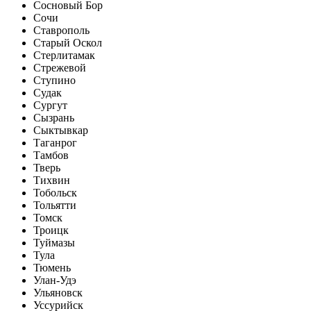
Сосновый Бор
Сочи
Ставрополь
Старый Оскол
Стерлитамак
Стрежевой
Ступино
Судак
Сургут
Сызрань
Сыктывкар
Таганрог
Тамбов
Тверь
Тихвин
Тобольск
Тольятти
Томск
Троицк
Туймазы
Тула
Тюмень
Улан-Удэ
Ульяновск
Уссурийск