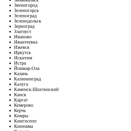
Звенигород
Зеленогорск
Зеленоград
Зеленодольск
Зерноград
Златоуст
Иваново
Ивантеевка
Ижевск
Иркутск
Искитим
Истра
Йошкар-Ола
Казань
Калининград
Калуга
Каменск-Шахтинский
Канск
Каргат
Кемерово
Керчь
Кимры
Кингисепп
Кинешма