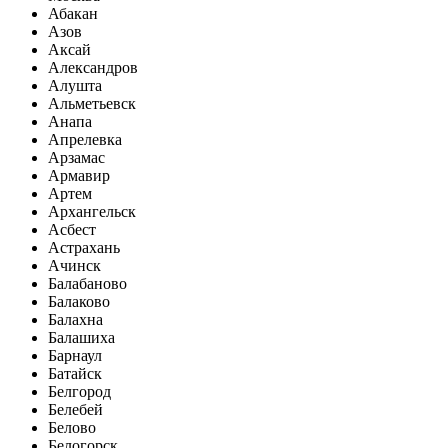
Абакан
Азов
Аксай
Александров
Алушта
Альметьевск
Анапа
Апрелевка
Арзамас
Армавир
Артем
Архангельск
Асбест
Астрахань
Ачинск
Балабаново
Балаково
Балахна
Балашиха
Барнаул
Батайск
Белгород
Белебей
Белово
Белогорск