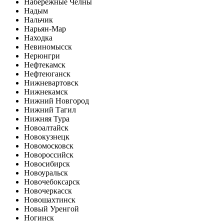
Набережные Челны
Надым
Нальчик
Нарьян-Мар
Находка
Невиномысск
Нерюнгри
Нефтекамск
Нефтеюганск
Нижневартовск
Нижнекамск
Нижний Новгород
Нижний Тагил
Нижняя Тура
Новоалтайск
Новокузнецк
Новомосковск
Новороссийск
Новосибирск
Новоуральск
Новочебоксарск
Новочеркасск
Новошахтинск
Новый Уренгой
Ногинск