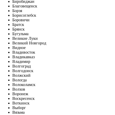
Биробиджан
Благовещенск
Борзя
Борисоглебск
Боровичи
Братск
Брянск
Бугульма
Великие Луки
Великий Новгород
Видное
Владивосток
Владикавказ
Владимир
Волгоград
Волгодонск
Волжский
Вологда
Волоколамск
Волхов
Воронеж
Воскресенск
Воткинск
Выборг
Вязьма