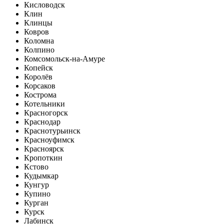
Кисловодск
Клин
Клинцы
Ковров
Коломна
Колпино
Комсомольск-на-Амуре
Копейск
Королёв
Корсаков
Кострома
Котельники
Красногорск
Краснодар
Краснотурьинск
Красноуфимск
Красноярск
Кропоткин
Кстово
Кудымкар
Кунгур
Купино
Курган
Курск
Лабинск