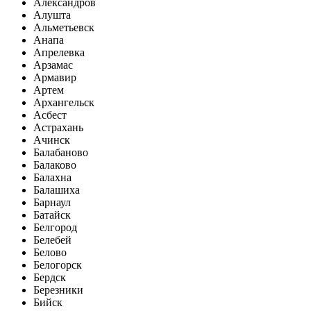
Александров
Алушта
Альметьевск
Анапа
Апрелевка
Арзамас
Армавир
Артем
Архангельск
Асбест
Астрахань
Ачинск
Балабаново
Балаково
Балахна
Балашиха
Барнаул
Батайск
Белгород
Белебей
Белово
Белогорск
Бердск
Березники
Бийск