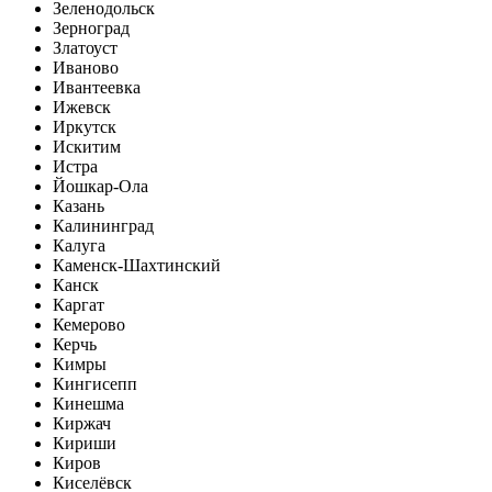
Зеленодольск
Зерноград
Златоуст
Иваново
Ивантеевка
Ижевск
Иркутск
Искитим
Истра
Йошкар-Ола
Казань
Калининград
Калуга
Каменск-Шахтинский
Канск
Каргат
Кемерово
Керчь
Кимры
Кингисепп
Кинешма
Киржач
Кириши
Киров
Киселёвск