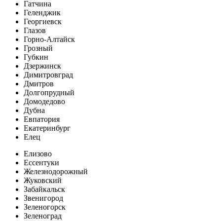
Гатчина
Геленджик
Георгиевск
Глазов
Горно-Алтайск
Грозный
Губкин
Дзержинск
Димитровград
Дмитров
Долгопрудный
Домодедово
Дубна
Евпатория
Екатеринбург
Елец
Елизово
Ессентуки
Железнодорожный
Жуковский
Забайкальск
Звенигород
Зеленогорск
Зеленоград