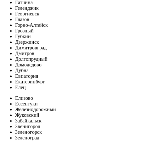
Гатчина
Геленджик
Георгиевск
Глазов
Горно-Алтайск
Грозный
Губкин
Дзержинск
Димитровград
Дмитров
Долгопрудный
Домодедово
Дубна
Евпатория
Екатеринбург
Елец
Елизово
Ессентуки
Железнодорожный
Жуковский
Забайкальск
Звенигород
Зеленогорск
Зеленоград