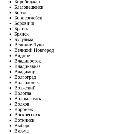
Биробиджан
Благовещенск
Борзя
Борисоглебск
Боровичи
Братск
Брянск
Бугульма
Великие Луки
Великий Новгород
Видное
Владивосток
Владикавказ
Владимир
Волгоград
Волгодонск
Волжский
Вологда
Волоколамск
Волхов
Воронеж
Воскресенск
Воткинск
Выборг
Вязьма