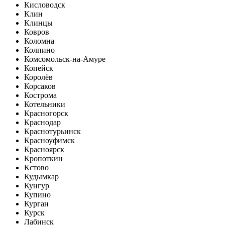
Кисловодск
Клин
Клинцы
Ковров
Коломна
Колпино
Комсомольск-на-Амуре
Копейск
Королёв
Корсаков
Кострома
Котельники
Красногорск
Краснодар
Краснотурьинск
Красноуфимск
Красноярск
Кропоткин
Кстово
Кудымкар
Кунгур
Купино
Курган
Курск
Лабинск