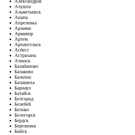
Александров
Алушта
Альметьевск
Анапа
Апрелевка
Арзамас
Армавир
Артем
Архангельск
Асбест
Астрахань
Ачинск
Балабаново
Балаково
Балахна
Балашиха
Барнаул
Батайск
Белгород
Белебей
Белово
Белогорск
Бердск
Березники
Бийск