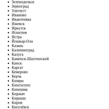
Зеленодольск
Зерноград
Златоуст
Иваново
Ивантеевка
Ижевск
Иркутск
Искитим
Истра
Йошкар-Ола
Казань
Калининград
Калуга
Каменск-Шахтинский
Канск
Каргат
Кемерово
Керчь
Кимры
Кингисепп
Кинешма
Киржач
Кириши
Киров
Киселёвск