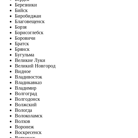
Березники
Бийск
Биробиджан
Благовещенск
Борзя
Борисоглебск
Боровичи
Братск
Брянск
Бугульма
Великие Луки
Великий Новгород
Видное
Владивосток
Владикавказ
Владимир
Волгоград
Волгодонск
Волжский
Вологда
Волоколамск
Волхов
Воронеж
Воскресенск
Воткинск