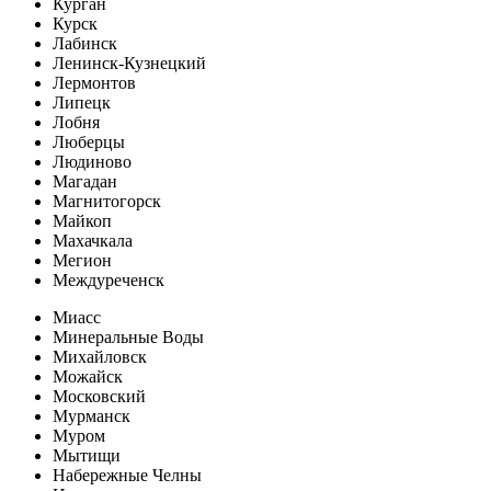
Курган
Курск
Лабинск
Ленинск-Кузнецкий
Лермонтов
Липецк
Лобня
Люберцы
Людиново
Магадан
Магнитогорск
Майкоп
Махачкала
Мегион
Междуреченск
Миасс
Минеральные Воды
Михайловск
Можайск
Московский
Мурманск
Муром
Мытищи
Набережные Челны