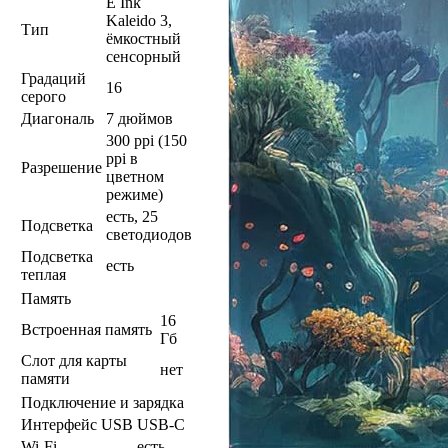
E Ink
Kaleido 3,
Тип
ёмкостный
сенсорный
Градаций
16
серого
Диагональ
7 дюймов
300 ppi (150
ppi в
Разрешение
цветном
режиме)
есть, 25
Подсветка
светодиодов
Подсветка
есть
теплая
Память
16
Встроенная память
Гб
Слот для карты
нет
памяти
Подключение и зарядка
Интерфейс USB
USB-C
Wi-Fi
есть