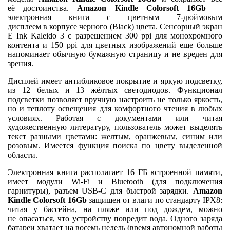
её достоинства.
Amazon Kindle Colorsoft 16Gb
—
электронная книга с цветным 7-дюймовым
дисплеем в корпусе черного (Black) цвета. Сенсорный экран
E Ink Kaleido 3 с разрешением 300 ppi для монохромного
контента и 150 ppi для цветных изображений еще больше
напоминает обычную бумажную страницу и не вреден для
зрения.
Дисплей имеет антибликовое покрытие и яркую подсветку,
из 12 белых и 13 жёлтых светодиодов. Функционал
подсветки позволяет вручную настроить не только яркость,
но и теплоту освещения для комфортного чтения в любых
условиях. Работая с документами или читая
художественную литературу, пользователь может выделять
текст разными цветами: желтым, оранжевым, синим или
розовым. Имеется функция поиска по цвету выделенной
области.
Электронная книга располагает 16 ГБ встроенной памяти,
имеет модули Wi-Fi и Bluetooth (для подключения
гарнитуры), разъем USB-C для быстрой зарядки.
Amazon
Kindle Colorsoft 16Gb
защищен от влаги по стандарту IPX8:
читая у бассейна, на пляже или под дождем, можно
не опасаться, что устройству повредит вода. Одного заряда
батареи хватает на восемь недель (время автономной работы