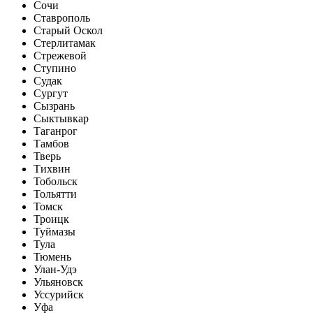
Сочи
Ставрополь
Старый Оскол
Стерлитамак
Стрежевой
Ступино
Судак
Сургут
Сызрань
Сыктывкар
Таганрог
Тамбов
Тверь
Тихвин
Тобольск
Тольятти
Томск
Троицк
Туймазы
Тула
Тюмень
Улан-Удэ
Ульяновск
Уссурийск
Уфа