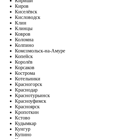
Кириши
Киров
Киселёвск
Кисловодск
Клин
Клинцы
Ковров
Коломна
Колпино
Комсомольск-на-Амуре
Копейск
Королёв
Корсаков
Кострома
Котельники
Красногорск
Краснодар
Краснотурьинск
Красноуфимск
Красноярск
Кропоткин
Кстово
Кудымкар
Кунгур
Купино