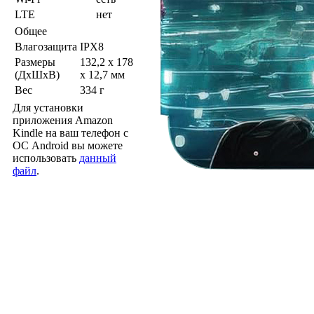
LTE
нет
Общее
Влагозащита
IPX8
Размеры
132,2 x 178
(ДхШхВ)
x 12,7 мм
Вес
334 г
Для установки
приложения Amazon
Kindle на ваш телефон с
ОС Android вы можете
использовать
данный
файл
.