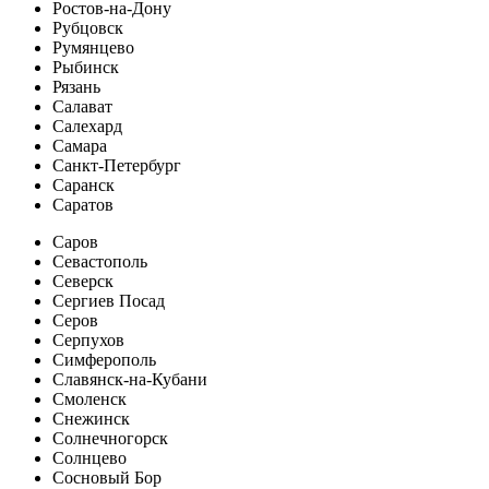
Ростов-на-Дону
Рубцовск
Румянцево
Рыбинск
Рязань
Салават
Салехард
Самара
Санкт-Петербург
Саранск
Саратов
Саров
Севастополь
Северск
Сергиев Посад
Серов
Серпухов
Симферополь
Славянск-на-Кубани
Смоленск
Снежинск
Солнечногорск
Солнцево
Сосновый Бор