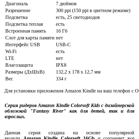
Диагональ
7 дюймов
Разрешение
300 ppi (150 ppi в цветном режиме)
Подсветка
есть, 25 светодиодов
Подсветка теплая
есть
Встроенная память
16 Гб
Слот для карты памяти
нет
Интерфейс USB
USB-C
Wi-Fi
есть
LTE
нет
Влагозащита
IPX8
Размеры (ДхШхВ)
132,2 x 178 x 12,7 мм
Вес
334 г
Для установки приложения Amazon Kindle на ваш телефон с О
Серия ридеров Amazon Kindle
Colorsoft Kids
с дизайнерской
обложкой
"Fantasy River" как для детей, так и для
взрослых.
Данная серия создана на основе популярной
модели
Amazon Kindle Colorsoft 16Gb
и сохраняет все