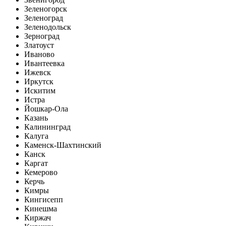
Зеленогорск
Зеленоград
Зеленодольск
Зерноград
Златоуст
Иваново
Ивантеевка
Ижевск
Иркутск
Искитим
Истра
Йошкар-Ола
Казань
Калининград
Калуга
Каменск-Шахтинский
Канск
Каргат
Кемерово
Керчь
Кимры
Кингисепп
Кинешма
Киржач