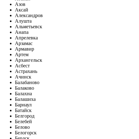
Азов
Аксай
Александров
Алушта
Альметьевск
Анапа
Апрелевка
Арзамас
Армавир
Артем
Архангельск
Асбест
Астрахань
Ачинск
Балабаново
Балаково
Балахна
Балашиха
Барнаул
Батайск
Белгород
Белебей
Белово
Белогорск
Бердск