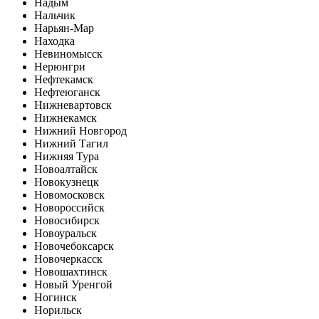
Надым
Нальчик
Нарьян-Мар
Находка
Невиномысск
Нерюнгри
Нефтекамск
Нефтеюганск
Нижневартовск
Нижнекамск
Нижний Новгород
Нижний Тагил
Нижняя Тура
Новоалтайск
Новокузнецк
Новомосковск
Новороссийск
Новосибирск
Новоуральск
Новочебоксарск
Новочеркасск
Новошахтинск
Новый Уренгой
Ногинск
Норильск