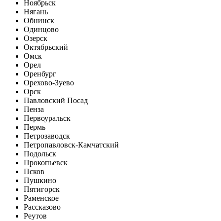
Ноябрьск
Нягань
Обнинск
Одинцово
Озерск
Октябрьский
Омск
Орел
Оренбург
Орехово-Зуево
Орск
Павловский Посад
Пенза
Первоуральск
Пермь
Петрозаводск
Петропавловск-Камчатский
Подольск
Прокопьевск
Псков
Пушкино
Пятигорск
Раменское
Рассказово
Реутов