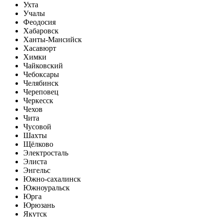
Ухта
Учалы
Феодосия
Хабаровск
Ханты-Мансийск
Хасавюрт
Химки
Чайковский
Чебоксары
Челябинск
Череповец
Черкесск
Чехов
Чита
Чусовой
Шахты
Щёлково
Электросталь
Элиста
Энгельс
Южно-сахалинск
Южноуральск
Юрга
Юрюзань
Якутск