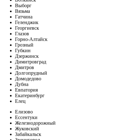
Выборг
Вязьма
Гатчина
Геленджик
Георгиевск
Глазов
Горно-Алтайск
Грозный
Губкин
Дзержинск
Димитровград
Дмитров
Долгопрудный
Домодедово
Дубна
Евпатория
Екатеринбург
Елец
Елизово
Ессентуки
Железнодорожный
Жуковский
Забайкальск
Звенигород