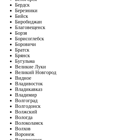
Бердск
Березники
Бийск
Биробиджан
Благовещенск
Борзя
Борисоглебск
Боровичи
Братск
Брянск
Бугульма
Великие Луки
Великий Новгород
Видное
Владивосток
Владикавказ
Владимир
Волгоград
Волгодонск
Волжский
Вологда
Волоколамск
Волхов
Воронеж
Воскресенск