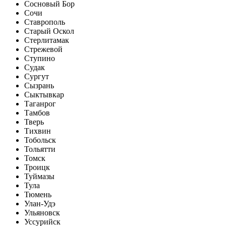
Сосновый Бор
Сочи
Ставрополь
Старый Оскол
Стерлитамак
Стрежевой
Ступино
Судак
Сургут
Сызрань
Сыктывкар
Таганрог
Тамбов
Тверь
Тихвин
Тобольск
Тольятти
Томск
Троицк
Туймазы
Тула
Тюмень
Улан-Удэ
Ульяновск
Уссурийск