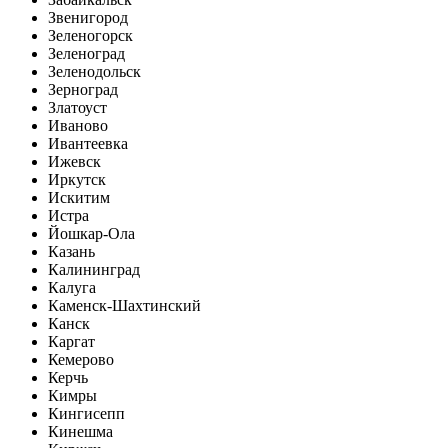
Звенигород
Зеленогорск
Зеленоград
Зеленодольск
Зерноград
Златоуст
Иваново
Ивантеевка
Ижевск
Иркутск
Искитим
Истра
Йошкар-Ола
Казань
Калининград
Калуга
Каменск-Шахтинский
Канск
Каргат
Кемерово
Керчь
Кимры
Кингисепп
Кинешма