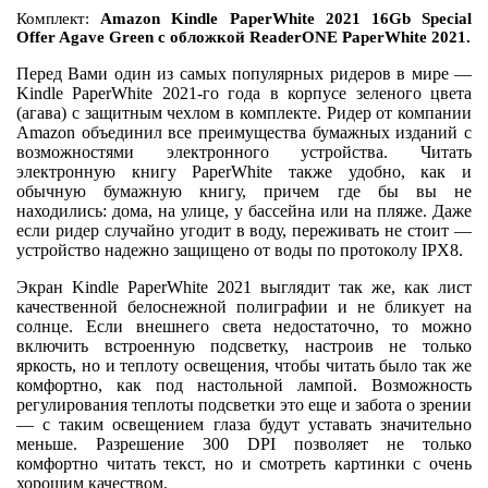
Комплект:
Amazon Kindle PaperWhite 2021 16Gb Special
Offer Agave Green с обложкой ReaderONE PaperWhite 2021.
Перед Вами один из самых популярных ридеров в мире —
Kindle PaperWhite 2021-го года в корпусе зеленого цвета
(агава) с защитным чехлом в комплекте. Ридер от компании
Amazon объединил все преимущества бумажных изданий с
возможностями электронного устройства. Читать
электронную книгу PaperWhite также удобно, как и
обычную бумажную книгу, причем где бы вы не
находились: дома, на улице, у бассейна или на пляже. Даже
если ридер случайно угодит в воду, переживать не стоит —
устройство надежно защищено от воды по протоколу IPХ8.
Экран Kindle PaperWhite 2021 выглядит так же, как лист
качественной белоснежной полиграфии и не бликует на
солнце. Если внешнего света недостаточно, то можно
включить встроенную подсветку, настроив не только
яркость, но и теплоту освещения, чтобы читать было так же
комфортно, как под настольной лампой. Возможность
регулирования теплоты подсветки это еще и забота о зрении
— с таким освещением глаза будут уставать значительно
меньше. Разрешение 300 DPI позволяет не только
комфортно читать текст, но и смотреть картинки с очень
хорошим качеством.