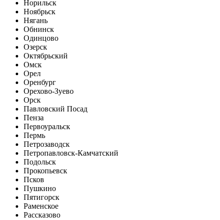
Норильск
Ноябрьск
Нягань
Обнинск
Одинцово
Озерск
Октябрьский
Омск
Орел
Оренбург
Орехово-Зуево
Орск
Павловский Посад
Пенза
Первоуральск
Пермь
Петрозаводск
Петропавловск-Камчатский
Подольск
Прокопьевск
Псков
Пушкино
Пятигорск
Раменское
Рассказово