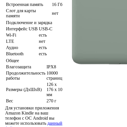
Встроенная память
16 Гб
Слот для карты
нет
памяти
Подключение и зарядка
Интерфейс USB
USB-C
Wi-Fi
есть
LTE
нет
Аудио
есть
Bluetooth
есть
Общее
Влагозащита
IPX8
Продолжительность
10000
работы
страниц
126 x
Размеры (ДхШхВ)
176 x 10
мм
Вес
270 г
Для установки приложения
Amazon Kindle на ваш
телефон с ОС Android вы
можете использовать
данный