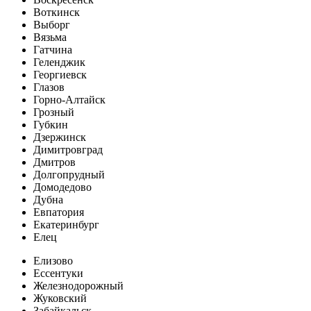
Воткинск
Выборг
Вязьма
Гатчина
Геленджик
Георгиевск
Глазов
Горно-Алтайск
Грозный
Губкин
Дзержинск
Димитровград
Дмитров
Долгопрудный
Домодедово
Дубна
Евпатория
Екатеринбург
Елец
Елизово
Ессентуки
Железнодорожный
Жуковский
Забайкальск