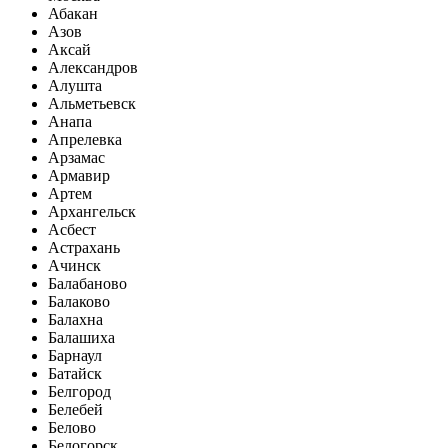
Абакан
Азов
Аксай
Александров
Алушта
Альметьевск
Анапа
Апрелевка
Арзамас
Армавир
Артем
Архангельск
Асбест
Астрахань
Ачинск
Балабаново
Балаково
Балахна
Балашиха
Барнаул
Батайск
Белгород
Белебей
Белово
Белогорск