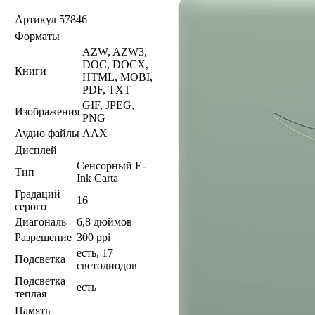
Артикул
57846
Форматы
AZW, AZW3,
DOC, DOCX,
Книги
HTML, MOBI,
PDF, TXT
GIF, JPEG,
Изображения
PNG
Аудио файлы
AAX
Дисплей
Сенсорный E-
Тип
Ink Carta
Градаций
16
серого
Диагональ
6,8 дюймов
Разрешение
300 ppi
есть, 17
Подсветка
светодиодов
Подсветка
есть
теплая
Память