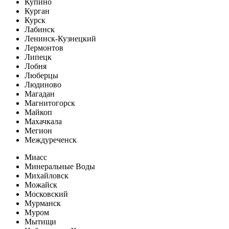
Купино
Курган
Курск
Лабинск
Ленинск-Кузнецкий
Лермонтов
Липецк
Лобня
Люберцы
Людиново
Магадан
Магнитогорск
Майкоп
Махачкала
Мегион
Междуреченск
Миасс
Минеральные Воды
Михайловск
Можайск
Московский
Мурманск
Муром
Мытищи