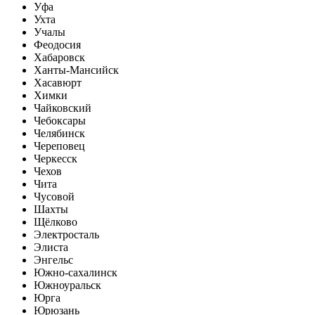
Уфа
Ухта
Учалы
Феодосия
Хабаровск
Ханты-Мансийск
Хасавюрт
Химки
Чайковский
Чебоксары
Челябинск
Череповец
Черкесск
Чехов
Чита
Чусовой
Шахты
Щёлково
Электросталь
Элиста
Энгельс
Южно-сахалинск
Южноуральск
Юрга
Юрюзань