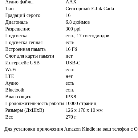
Аудио файлы
AAX
Тип
Сенсорный E-Ink Carta
Градаций серого
16
Диагональ
6,8 дюймов
Разрешение
300 ppi
Подсветка
есть, 17 светодиодов
Подсветка теплая
есть
Встроенная память
16 Гб
Слот для карты памяти
нет
Интерфейс USB
USB-C
Wi-Fi
есть
LTE
нет
Аудио
есть
Bluetooth
есть
Влагозащита
IPX8
Продолжительность работы
10000 страниц
Размеры (ДхШхВ)
126 x 176 x 10 мм
Вес
270 г
Для установки приложения Amazon Kindle на ваш телефон с О