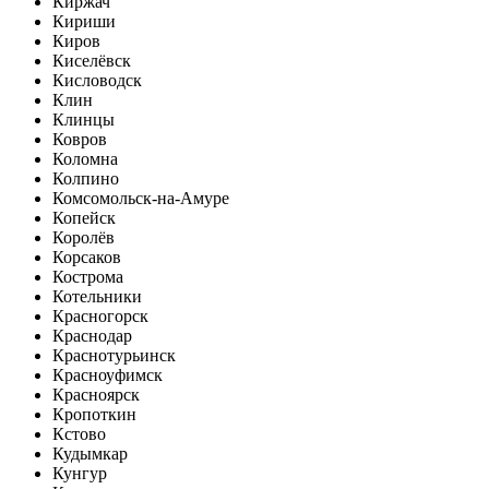
Киржач
Кириши
Киров
Киселёвск
Кисловодск
Клин
Клинцы
Ковров
Коломна
Колпино
Комсомольск-на-Амуре
Копейск
Королёв
Корсаков
Кострома
Котельники
Красногорск
Краснодар
Краснотурьинск
Красноуфимск
Красноярск
Кропоткин
Кстово
Кудымкар
Кунгур