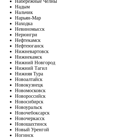
Набережные Челны
Надым
Нальчик
Нарьян-Мар
Находка
Невиномысск
Нерюнгри
Нефтекамск
Нефтеюганск
Нижневартовск
Нижнекамск
Нижний Новгород
Нижний Тагил
Нижняя Тура
Новоалтайск
Новокузнецк
Новомосковск
Новороссийск
Новосибирск
Новоуральск
Новочебоксарск
Новочеркасск
Новошахтинск
Новый Уренгой
Ногинск